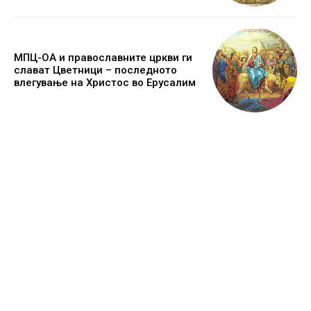
МПЦ-ОА и православните цркви ги
слават Цветници – последното
влегување на Христос во Ерусалим