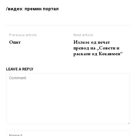
/видео: премин портал
Previous article
Next article
Опит
Излезе од печат
превод на „Совети и
раскази од Кекавмен“
LEAVE A REPLY
Comment:
Na