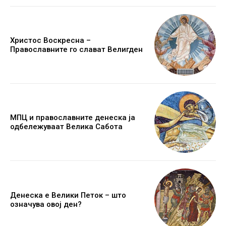
Христос Воскресна –
Православните го слават Велигден
МПЦ и православните денеска ја
одбележуваат Велика Сабота
Денеска е Велики Петок – што
означува овој ден?