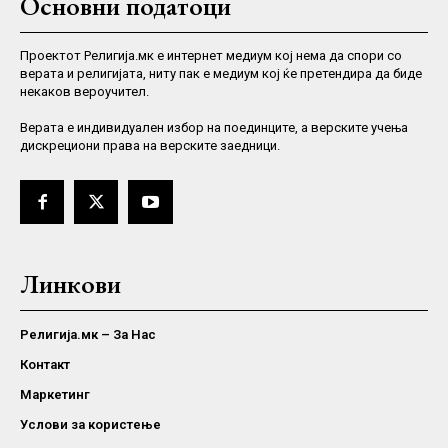
Основни податоци
Проектот Религија.мк е интернет медиум кој нема да спори со
верата и религијата, ниту пак е медиум кој ќе претендира да биде
некаков вероучител.
Верaта е индивидуален избор на поединците, а верските учења
дискрециони права на верските заедници.
Линкови
Религија.мк – За Нас
Контакт
Маркетинг
Услови за користење