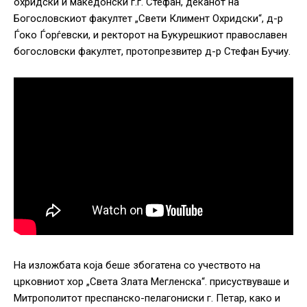
охридски и македонски г.г. Стефан, деканот на
Богословскиот факултет „Свети Климент Охридски“, д-р
Ѓоко Ѓорѓевски, и ректорот на Букурешкиот православен
богословски факултет, протопрезвитер д-р Стефан Бучиу.
На изложбата која беше збогатена со учеството на
црковниот хор „Света Злата Мегленска“. присуствуваше и
Митрополитот преспанско-пелагониски г. Петар, како и