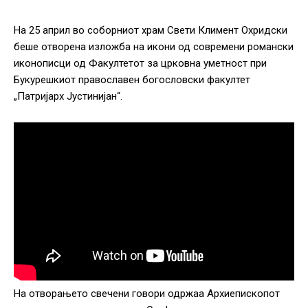
На 25 април во соборниот храм Свети Климент Охридски
беше отворена изложба на икони од современи романски
иконописци од Факултетот за црковна уметност при
Букурешкиот православен богословски факултет
„Патријарх Јустинијан“.
На отворањето свечени говори одржаа Архиепископот