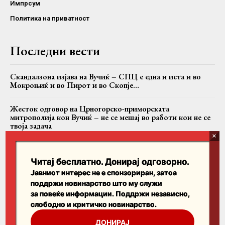
Импрсум
Политика на приватност
Последни вести
Скандалзона изјава на Вучиќ – СПЦ е една и иста и во
Мокроњиќ и во Пирот и во Скопје…
Жесток одговор на Црногорско-приморската
митрополија кон Вучиќ – не се мешај во работи кои не се
твоја задача
Случајот Никанор: Дали БПЦ се соочува со критиките
или само со критичарот?
Читај бесплатно. Донирај одговорно.
Јавниот интерес не е спонзориран, затоа
поддржи новинарство што му служи
Пребарајте
за повеќе информации. Поддржи независно,
слободно и критичко новинарство.
Search
ДОНИРАЈ