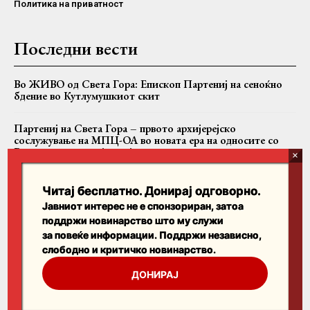
Политика на приватност
Последни вести
Во ЖИВО од Света Гора: Епископ Партениј на сеноќно
бдение во Кутлумушкиот скит
Партениј на Света Гора – првото архијерејско
сослужување на МПЦ-ОА во новата ера на односите со
Вселенската патријаршија
Вартоломеј, Теодор II и Јован заедно на Имврос
Читај бесплатно. Донирај одговорно.
Јавниот интерес не е спонзориран, затоа
поддржи новинарство што му служи
Пребарајте
за повеќе информации. Поддржи независно,
слободно и критичко новинарство.
Search
ДОНИРАЈ