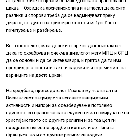
актуелностите поврзани со Македонската православна
црква – Охридска архиепископија и нагласил дека сите
разлики и спорови треба да се надминуваат преку
дијалог, во духот на христијанството и меѓусебното
почитување и разбирање.
Во тој контекст, македонскиот претседател истакнал
дека го охрабрува и очекува дијалогот меѓу МПЦ и СПЦ
да се обнови и да се интензивира, и притоа да ги има
предвид реалностите како и надежите и стремежите на
верниците на двете цркви.
На средбата, претседателот Иванов му честитал на
Вселенскиот патријарх за неговите иницијативи,
активности и напори за обезбедување поголемо
единство во православната екумена и за помирување на
христијанството со другите религии и за таа цел ги
поздравил неговите средби и контакти со Папата
Франциск, но и со другите религиски водачи.