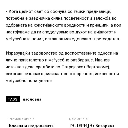
‎- Кога целиот свет со соочува со тешки предизвици,
потребна е заедничка силна посветеност и заложба во
одбраната на христијанските вредности и принципи, а кои
настојуваме да ги споделуваме во духот на дијалогот и
меѓусебната почит, истакнал македонскиот претседател.
Изразувајќи задоволство од воспоставените односи на
лично пријателство и меѓусебно разбирање, Иванов
истакнал дека средбите со Патријарх‎от Вартоломеј,
секогаш се карактеризираат со отвореност, искреност и
меѓусебно почитување.
насловна
TAGS
Previous article
Next article
Блесна македонската
ГАЛЕРИЈА: Бигорска