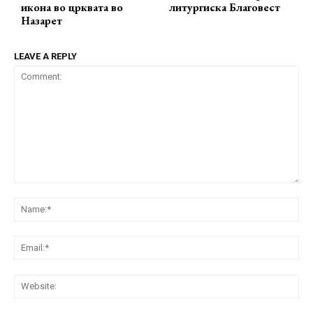
икона во црквата во
литургиска Благовест
Назарет
LEAVE A REPLY
Comment:
Na
Ema
Web