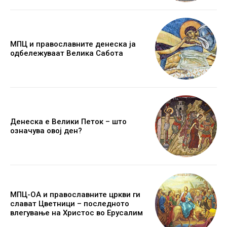
МПЦ и православните денеска ја
одбележуваат Велика Сабота
Денеска е Велики Петок – што
означува овој ден?
МПЦ-ОА и православните цркви ги
слават Цветници – последното
влегување на Христос во Ерусалим