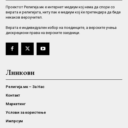
Проектот Религија.мк е интернет медиум кој нема да спори со
верата и религијата, ниту пак е медиум кој ќе претендира да биде
некаков вероучител.
Верaта е индивидуален избор на поединците, а верските учења
дискрециони права на верските заедници.
Линкови
Религија.мк – За Нас
Контакт
Маркетинг
Услови за користење
Импрсум