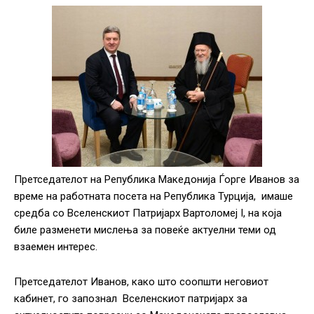
Претседателот на Република Македонија Ѓорге Иванов за
време на работната посета на Република Турција, имаше
средба со Вселенскиот Патријарх Вартоломеј I, на која
биле разменети мислења за повеќе актуелни теми од
взаемен интерес‎.
Претседателот Иванов, како што соопшти неговиот
кабинет, го запознал Вселенскиот патријарх за