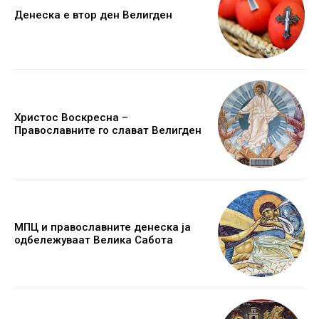
Денеска е втор ден Велигден
Христос Воскресна –
Православните го слават Велигден
МПЦ и православните денеска ја
одбележуваат Велика Сабота