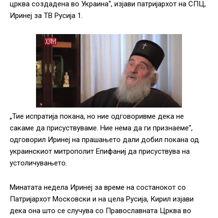
црква создадена во Украина“, изјави патријархот на СПЦ,
Иринеј за ТВ Русија 1.
„Тие испратија покана, но ние одговоривме дека не
сакаме да присуствуваме. Ние нема да ги признаеме“,
одговорил Иринеј на прашањето дали добил покана од
украинскиот митрополит Епифаниј да присуствува на
устоличувањето.
Минатата недела Иринеј за време на состанокот со
Патријархот Московски и на цела Русија, Кирил изјави
дека она што се случува со Православната Црква во