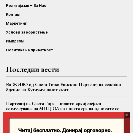
Религија.мк – За Нас
Контакт
Маркетинг
Услови за користење
Импрсум
Политика на приватност
Последни вести
Во ЖИВО од Света Гора: Епископ Партениј на сеноќно
бдение во Кутлумушкиот скит
Партениј на Света Гора – првото архијерејско
сослужување на МПЦ-ОА во новата ера на односите со
Вселенската патријаршија
Вартоломеј, Теодор II и Јован заедно на Имврос
Читај бесплатно. Донирај одговорно.