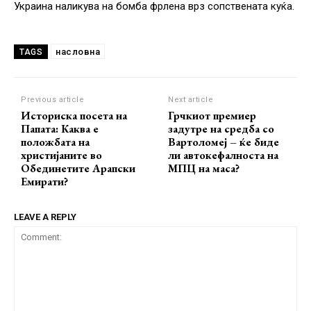
Украина наликува на бомба фрлена врз сопствената куќа.
насловна
TAGS
Previous article
Next article
Историска посета на
Грчкиот премиер
Папата: Каква е
задутре на средба со
положбата на
Вартоломеј – ќе биде
христијаните во
ли автокефалноста на
Обединетите Арапски
МПЦ на маса?
Емирати?
LEAVE A REPLY