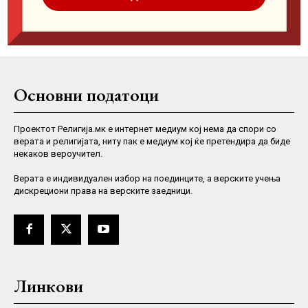
Основни податоци
Проектот Религија.мк е интернет медиум кој нема да спори со
верата и религијата, ниту пак е медиум кој ќе претендира да биде
некаков вероучител.
Верaта е индивидуален избор на поединците, а верските учења
дискрециони права на верските заедници.
Линкови