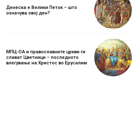
Денеска е Велики Петок – што
означува овој ден?
МПЦ-ОА и православните цркви ги
слават Цветници – последното
влегување на Христос во Ерусалим