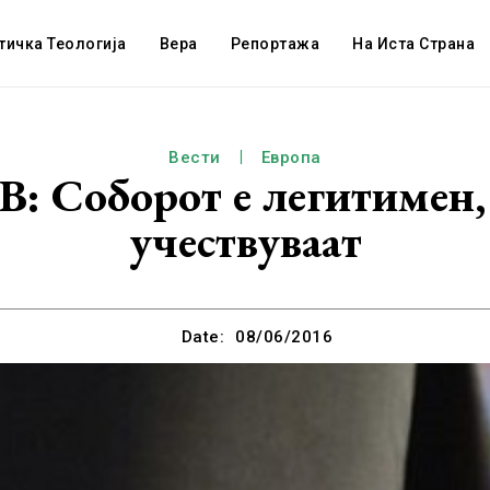
тичка Теологија
Вера
Репортажа
На Иста Страна
Вести
Европа
оборот е легитимен, с
учествуваат
Date:
08/06/2016