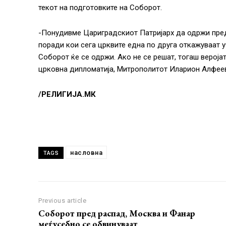
текот на подготовките на Соборот.
-Понудивме Цариградскиот Патријарх да одржи пред
поради кои сега црквите една по друга откажуваат 
Соборот ќе се одржи. Ако не се решат, тогаш вероја
црковна дипломатија, Митрополитот Иларион Алфее
/РЕЛИГИЈА.МК
насловна
TAGS
Previous article
Соборот пред распад, Москва и Фанар
меѓусебно се обвинуваат