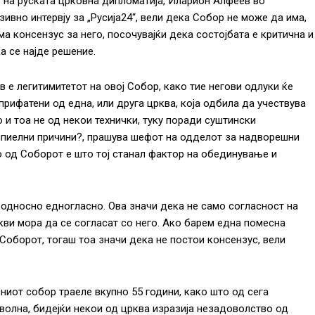
на руската црковна дипломатија, Иларион Алфеев во
зивно интервју за „Русија24“, вели дека Собор не може да има,
ма консензус за него, посочувајќи дека состојбата е критична и
а се најде решение.
в е легитимитетот на овој Собор, како тие негови одлуки ќе
прифатени од една, или друга црква, која одбила да учествува
о и тоа не од некои технички, туку поради суштински
пиелни причини?, прашува шефот на одделот за надворешни
 од Соборот е што тој станал фактор на обединување и
 односно едногласно. Ова значи дека не само согласност на
ркви мора да се согласат со него. Ако барем една помесна
 Соборот, тогаш тоа значи дека не постои консензус, вели
иот собор траеле вкупно 55 години, како што од сега
оволна, бидејќи некои од црква изразија незадоволство од