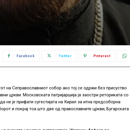
Facebook
Twitter
Pinterest
тот на Сеправославниот собор ако тој се одржи без присуство
вни цркви. Московската патријаршија ја заостри реториката со
да не је прифати сугестијата на Кирил за итна предсоборна
орот и покрај тоа што две од православните цркви, Бугарската