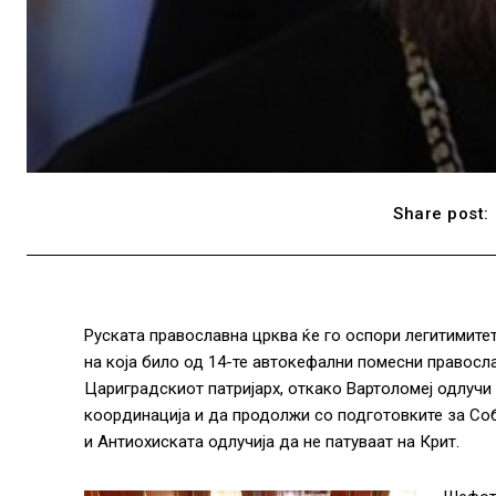
Share post:
Руската православна црква ќе го оспори легитимите
на која било од 14-те автокефални помесни правосла
Цариградскиот патријарх, откако Вартоломеј одлучи 
координација и да продолжи со подготовките за Соб
и Антиохиската одлучија да не патуваат на Крит.