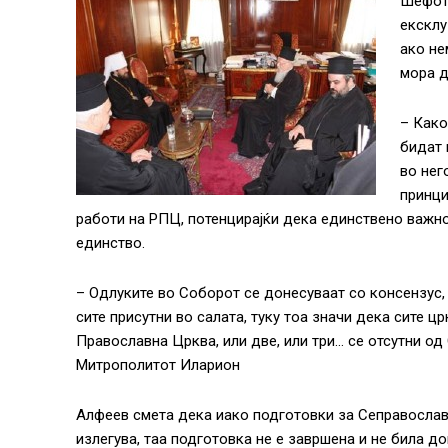
Шефот 
ексклу
ако не
мора д
– Како
бидат 
во нег
принци
работи на РПЦ, потенцирајќи дека единствено важно
единство.
– Одлуките во Соборот се донесуваат со консензус,
сите присутни во салата, туку тоа значи дека сите ц
Православна Црква, или две, или три… се отсутни од
Митрополитот Иларион
Алфеев смета дека иако подготовки за Сеправославн
излегува, таа подготовка не е завршена и не била д