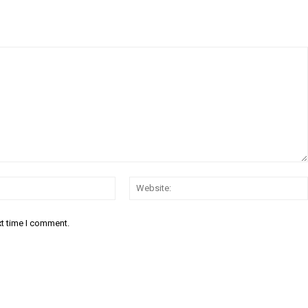
Email:*
xt time I comment.