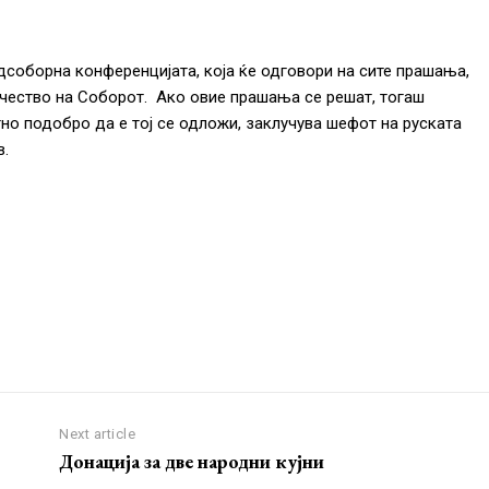
соборна конференцијата, која ќе одговори на сите прашања,
учество на Соборот. Ако овие прашања се решат, тогаш
тно подобро да е тој се одложи, заклучува шефот на руската
в.
Next article
Донација за две народни кујни