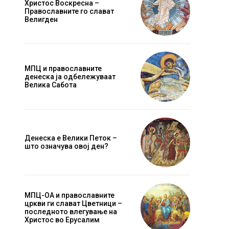
Христос Воскресна –
Православните го слават
Велигден
МПЦ и православните
денеска ја одбележуваат
Велика Сабота
Денеска е Велики Петок –
што означува овој ден?
МПЦ-ОА и православните
цркви ги слават Цветници –
последното влегување на
Христос во Ерусалим