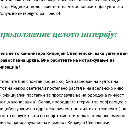
 Виктор Недески теолог асистент на Богословскиот факултет во
олун, во интервјуто за Прес24.
продолжение целото интервју:
ла ќе го канонизира Кипријан Слепченски, како уште еден
равославна црква. Вие работевте на истражување на
низација?
ителите бил спонтан процес кој бил заснован на култот на
тот на некои светители постепено растел и на вселенско ниво.
и официјални постапки за прославување на одредена личност
от „канонизација“. Сепак, посоодветен термин за овој процес е
чи „вборјување на одредена личност во диптихот (списокот) на
етоста на луѓето кои со својот живот и делата стекнале смелост
 чин на прославување на игуменот Кипријан Слепченски,