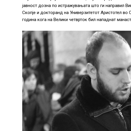
јавност дозна по истражувањата што ги направил Ви
Скопје и докторанд на Универзитетот Аристотел во С
година кога на Велики четврток бил нападнат манаст