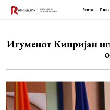
Вести
Поли
Игуменот Кипријан што
о