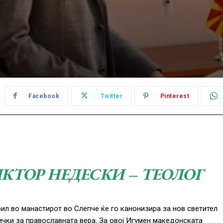
Facebook
Twitter
Pinterest
ИКТОР НЕДЕСКИ – ТЕОЛОГ
ил во манастирот во Слепче ќе го канонизира за нов светител
ички за православната вера. За овој Игумен македонската