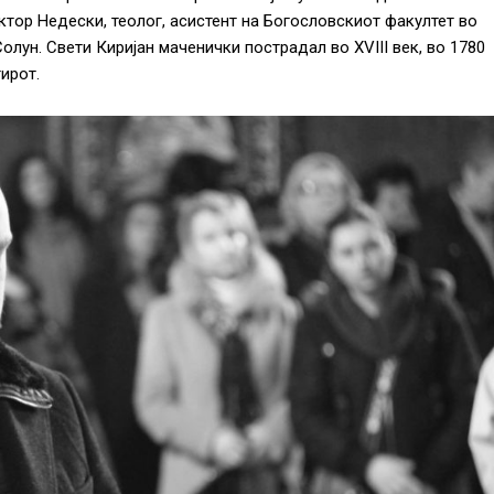
ктор Недески, теолог, асистент на Богословскиот факултет во
олун. Свети Киријан маченички пострадал во XVIII век, во 1780
ирот.