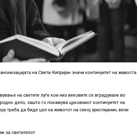
канонизацијата на Свети Кипријан значи континуитет на живоста
вување на светите луѓе кои низ вековите се вградувале во
ородно дело, зашто го покажува црковниот континуитет на
ја треба да биде цел на животот на секој христијанин, вели
ви за светителот.