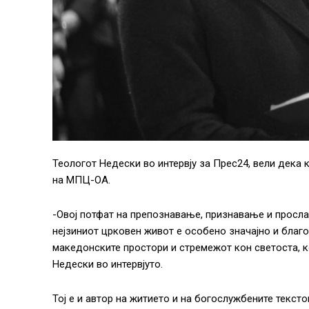
Теологот Недески во интервју за Прес24, вели дека 
на МПЦ-ОА.
-Овој потфат на препознавање, признавање и просла
нејзиниот црковен живот е особено значајно и благ
македонските простори и стремежот кон светоста, ко
Недески во интервјуто.
Тој е и автор на житието и на богослужбените тексто