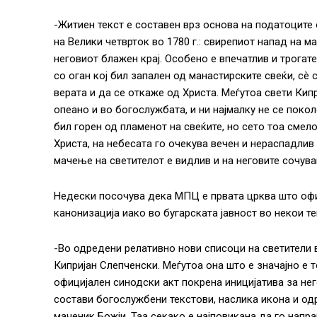
-Житиен текст е составен врз основа на податоците 
на Велики четврток во 1780 г.: свирепиот напад на 
неговиот блажен крај. Особено е впечатлив и трогате
со оган кој бил запален од манастирските свеќи, сè 
верата и да се откаже од Христа. Меѓутоа свети Кип
опеано и во богослужбата, и ни најмалку не се покол
бил горен од пламенот на свеќите, но сето тоа смел
Христа, на небесата го очекува вечен и нераспадлив
мачење на светителот е видлив и на неговите сочува
Недески посочува дека МПЦ е првата црква што офи
канонизација иако во бугарската јавност во некои т
-Во одредени релативно нови списоци на светители во
Кипријан Слепченски. Меѓутоа она што е значајно е 
официјален синодски акт покрена иницијатива за нег
состави богослужбени текстови, наслика икона и одр
маченик Божји. Таа секако е најповикана да го напр