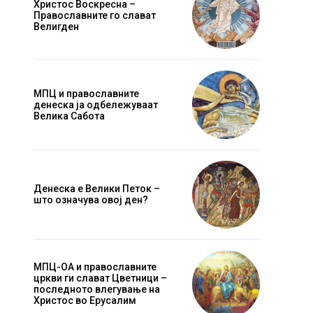
Христос Воскресна –
Православните го слават
Велигден
МПЦ и православните
денеска ја одбележуваат
Велика Сабота
Денеска е Велики Петок –
што означува овој ден?
МПЦ-ОА и православните
цркви ги слават Цветници –
последното влегување на
Христос во Ерусалим