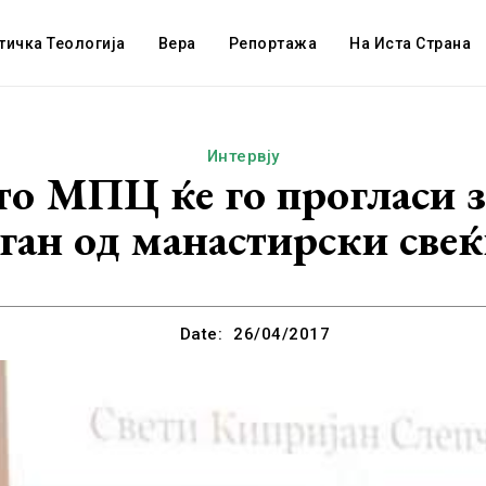
тичка Теологија
Вера
Репортажа
На Иста Страна
Интервју
 МПЦ ќе го прогласи за
ган од манастирски све
Date:
26/04/2017