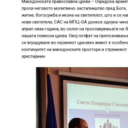
Македонската православна црква – Охридска архиеп
проси неговото молитвено застапништво пред Бога. З
житие, богосужба и икона на светителот, што и се н
нови светители, САС на МПЦ-ОА донесе одлука чинот
април оваа година, во склоп на прославувањата на 
нашата помесна црква. Овој потфат на препознавање
се вградувале во нејзиниот црковен живот е особен
континуитет на македонските простори и стремежот к
христијанин.