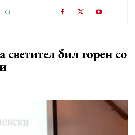
 светител бил горен со
ќи