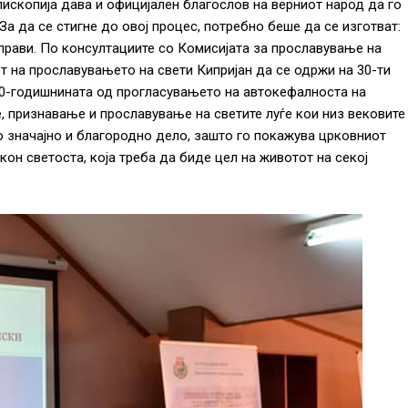
ископија дава и официјален благослов на верниот народ да го
а да се стигне до овој процес, потребно беше да се изготват:
аправи. По консултациите со Комисијата за прославување на
 на прославувањето на свети Кипријан да се одржи на 30-ти
50-годишнината од прогласувањето на автокефалноста на
, признавање и прославување на светите луѓе кои низ вековите
о значајно и благородно дело, зашто го покажува црковниот
он светоста, која треба да биде цел на животот на секој