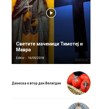
Светите маченици Тимотеј и
Мавра
Editor
-
16/05/2018
Денеска е втор ден Велигден