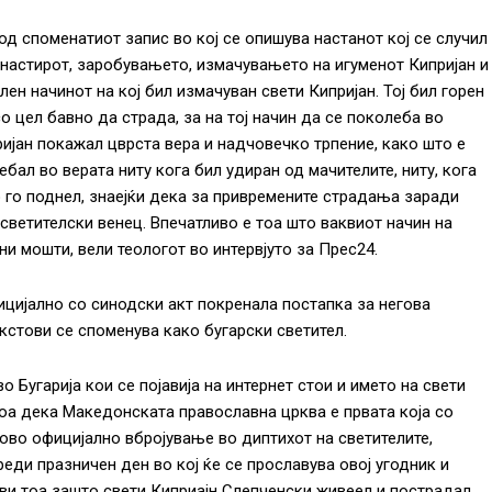
од споменатиот запис во кој се опишува настанот кој се случил
манастирот, заробувањето, измачувањето на игуменот Кипријан и
лен начинот на кој бил измачуван свети Кипријан. Тој бил горен
со цел бавно да страда, за на тој начин да се поколеба во
ријан покажал цврста вера и надчовечко трпение, како што е
ебал во верата ниту кога бил удиран од мачителите, ниту, кога
о го поднел, знаејќи дека за привремените страдања заради
 светителски венец. Впечатливо е тоа што ваквиот начин на
ни мошти, вели теологот во интервјуто за Прес24.
цијално со синодски акт покренала постапка за негова
екстови се споменува како бугарски светител.
 Бугарија кои се појавија на интернет стои и името на свети
тоа дека Македонската православна црква е првата која со
ово официјално вбројување во диптихот на светителите,
еди празничен ден во кој ќе се прославува овој угодник и
ави тоа зашто свети Киприајн Слепченски живеел и пострадал