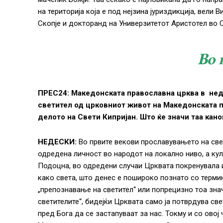
на територија која е под нејзина јуриздикција, вели
Скопје и докторанд на Универзитетот Аристотел во С
Во 
ПРЕС24: Македонската православна црква в неде
светител од црковниот живот на Македонската п
делото на Свети Кипријан. Што ќе значи таа кано
НЕДЕСКИ:
Во првите векови прославувањето на свет
одредена личност во народот на локално ниво, а кул
Подоцна, во одредени случаи Црквата покренувала 
како света, што денес е пошироко познато со термин
„препознавање на светител“ или попрецизно тоа зна
светителите“, бидејќи Црквата само ја потврдува св
пред Бога да се застапуваат за нас. Токму и со овој