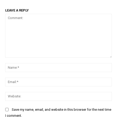
LEAVE A REPLY
Comment:
Na
Ema
Web
Save my name, email, and website in this browser for the next time
I comment.