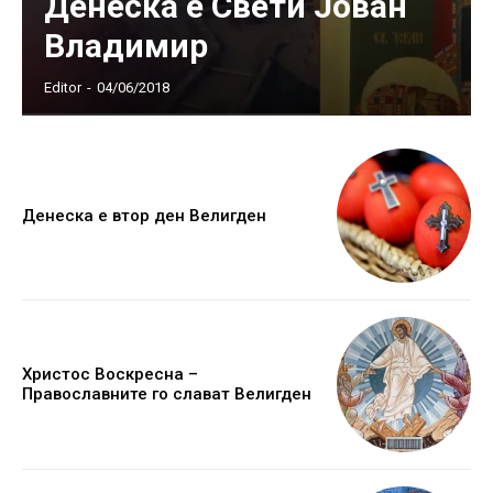
Денеска е Свети Јован
Владимир
Editor
-
04/06/2018
Денеска е втор ден Велигден
Христос Воскресна –
Православните го слават Велигден