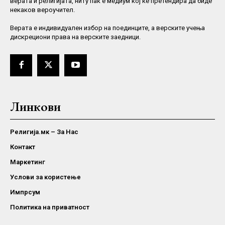
верата и религијата, ниту пак е медиум кој ќе претендира да биде
некаков вероучител.
Верaта е индивидуален избор на поединците, а верските учења
дискрециони права на верските заедници.
Линкови
Религија.мк – За Нас
Контакт
Маркетинг
Услови за користење
Импрсум
Политика на приватност