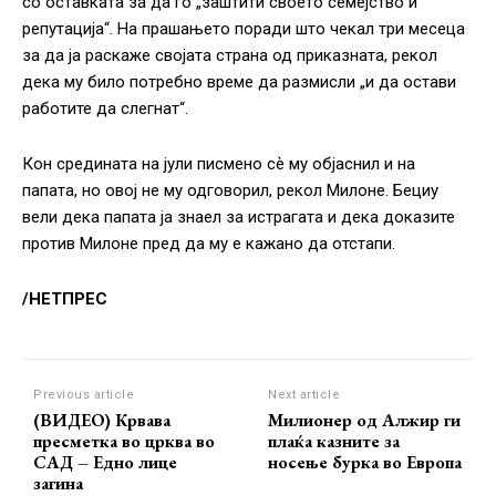
со оставката за да го „заштити своето семејство и
репутација“. На прашањето поради што чекал три месеца
за да ја раскаже својата страна од приказната, рекол
дека му било потребно време да размисли „и да остави
работите да слегнат“.
Кон средината на јули писмено сѐ му објаснил и на
папата, но овој не му одговорил, рекол Милоне. Бециу
вели дека папата ја знаел за истрагата и дека доказите
против Милоне пред да му е кажано да отстапи.
/НЕТПРЕС
Previous article
Next article
(ВИДЕО) Крвава
Милионер од Алжир ги
пресметка во црква во
плаќа казните за
САД – Едно лице
носење бурка во Европа
загина