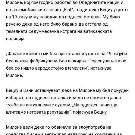
Милоне, кој претходно работел во Обединетите нации и
во автомобилскиот гигант „Fiat“, тврди дека Бециу утрото
на 19-ти јуни му наредил да поднесе оставка. Му било
речено дека од него било барано да отстапи од
темелната седуммесечна истрага на ватиканската
полиција.
„Фактите коишто ми беа претставени утрото на 19-ти јуни
беа лажни, фабрикувани. Бев шокиран. Појаснувањата не
беа со ништо веродостојно втемелени“, истакнува
Милоне,
Бециу и Џани истакнуваат дека на Милоне му бил понуден
изборот: да поднесе оставка или да се соочи со јавна
тужба на ватиканските судови. „На одреден начин, ја
штитевме неговата репутација“, појаснува Бециу.
Милоне вели дека го обвиниле за злоупотреба на
средства бидејќи ангажирал надворешна компанија за