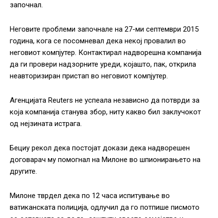
започнал.
Неговите проблеми започнале на 27-ми септември 2015
година, кога се посомневал дека некој провалил во
неговиот компјутер. Контактирал надворешна компанија
да ги провери надзорните уреди, којашто, пак, открила
неавторизиран пристап во неговиот компјутер.
Агенцијата Reuters не успеала независно да потврди за
која компанија станува збор, ниту какво бил заклучокот
од нејзината истрага.
Бециу рекол дека постојат докази дека надворешен
договарач му помогнал на Милоне во шпионирањето на
другите.
Милоне тврдел дека по 12 часа испитување во
ватиканската полиција, одлучил да го потпише писмото