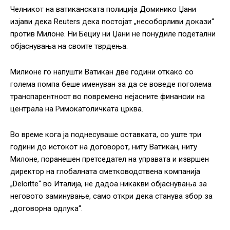
Челникот на ватиканската полиција Доминико Џани
изјави дека Reuters дека постојат „несоборливи докази“
против Милоне. Ни Бециу ни Џани не понудиле подетални
објаснувања на своите тврдења.
Милионе го напушти Ватикан две години откако со
голема помпа беше именуван за да се воведе поголема
транспарентност во повремено нејасните финансии на
централа на Римокатоличката црква.
Во време кога ја поднесуваше оставката, со уште три
години до истокот на договорот, ниту Ватикан, ниту
Милоне, поранешен претседател на управата и извршен
директор на глобалната сметководствена компанија
„Deloitte“ во Италија, не дадоа никакви објаснувања за
неговото заминување, само откри дека станува збор за
„договорна одлука“.