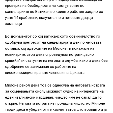
проверка на безбедноста на компјутерите во
канцелариите во Ватикан во коишто работел заедно со
уште 14 вработени, вклучително и неговите двајца
заменици.
Во документот со кој ватиканското обвинителство го
одобрува претресот на канцеларијата ден по неговата
оставка, кој адвокатите на Милоне ги покажале на
новинарите, стои дека спроведувал истраги „јасно
кршејќи“ ги статутите на неговата служба, како и дека без
одобрение се занимавал со работите на
високопозиционираните членови на Црквата.
Милоне рекол дека тоа се однесува на неговата истрага
за сомневањата околу можниот судир на интересите на
еден италијански кардинал, чиешто име не сакал да го
открие. Неговата истрага не пронашла ништо, но Милоне
тврди дека е убеден оти е казнет затоа што воопшто и ја