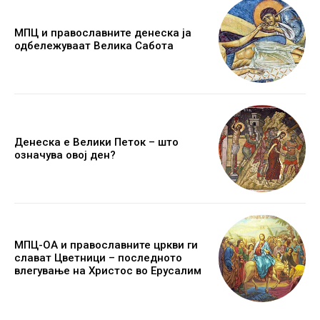
МПЦ и православните денеска ја
одбележуваат Велика Сабота
Денеска е Велики Петок – што
означува овој ден?
МПЦ-ОА и православните цркви ги
слават Цветници – последното
влегување на Христос во Ерусалим