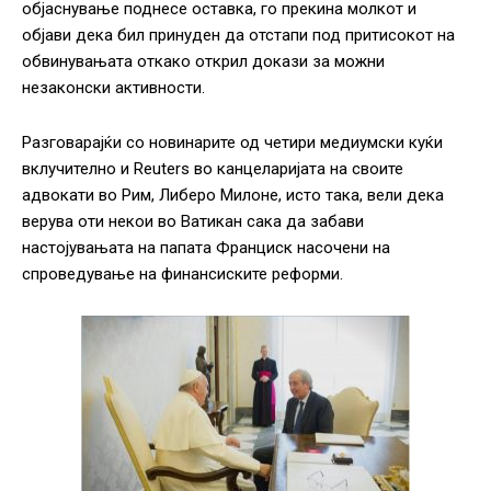
објаснување поднесе оставка, го прекина молкот и
објави дека бил принуден да отстапи под притисокот на
обвинувањата откако открил докази за можни
незаконски активности.
Разговарајќи со новинарите од четири медиумски куќи
вклучително и Reuters во канцеларијата на своите
адвокати во Рим, Либеро Милоне, исто така, вели дека
верува оти некои во Ватикан сака да забави
настојувањата на папата Франциск насочени на
спроведување на финансиските реформи.