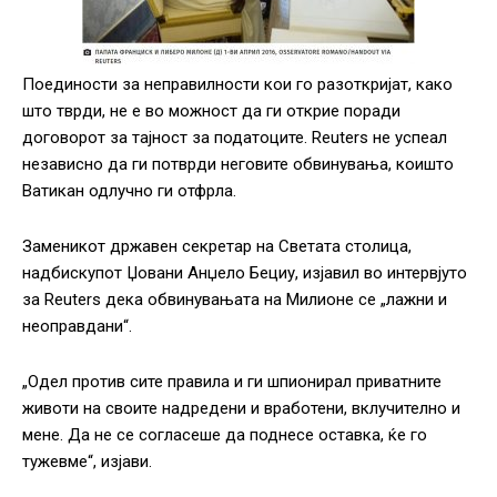
Поединости за неправилности кои го разоткријат, како
што тврди, не е во можност да ги открие поради
договорот за тајност за податоците. Reuters не успеал
независно да ги потврди неговите обвинувања, коишто
Ватикан одлучно ги отфрла.
Заменикот државен секретар на Светата столица,
надбискупот Џовани Анџело Бециу, изјавил во интервјуто
за Reuters дека обвинувањата на Милионе се „лажни и
неоправдани“.
„Одел против сите правила и ги шпионирал приватните
животи на своите надредени и вработени, вклучително и
мене. Да не се согласеше да поднесе оставка, ќе го
тужевме“, изјави.