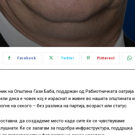
Facebook
Twitter
Pinterest
ник на Општина Гази Баба, поддржан од Рабиотничката оатрија
Вели дека е човек кој е израснат и живее во нашата општината и
гне на секого – без разлика на партија, возраст или статус.
ноставна: да создадеме место каде сите ќе се чувствуваме
 слушнати. Ќе се залагам за подобра инфраструктура, поддршка