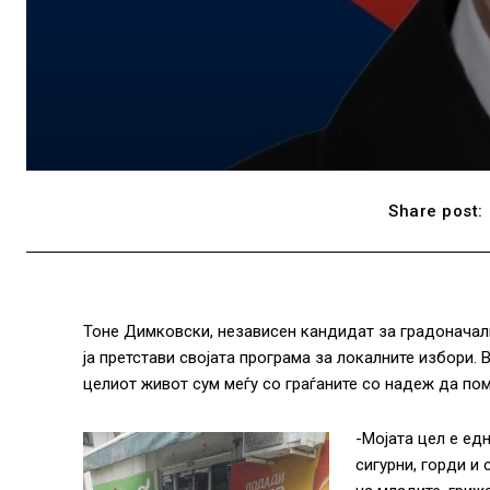
Share post:
Тоне Димковски, независен кандидат за градоначал
ја претстави својата програма за локалните избори. 
целиот живот сум меѓу со граѓаните со надеж да помо
-Мојата цел е ед
сигурни, горди и