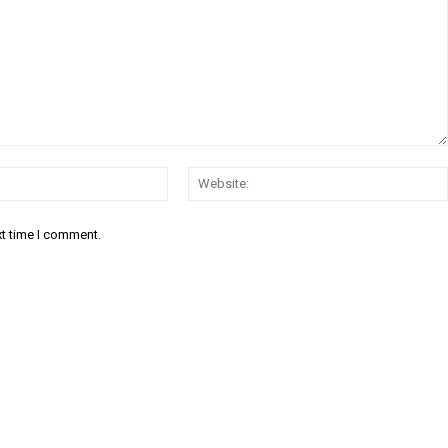
Email:*
xt time I comment.