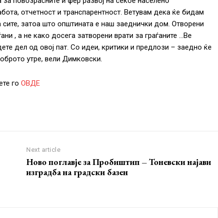
а за повозрасните и фер развој на секое населено
абота, отчетност и транспарентност. Ветувам дека ќе бидам
 сите, затоа што општината е наш заеднички дом. Отворени
ѓани , а не како досега затворени врати за граѓаните …Ве
ете дел од овој пат. Со идеи, критики и предлози – заедно ќе
оброто утре, вели Димковски.
ете го
ОВДЕ
Next article
Ново поглавје за Пробиштип – Тоневски најави
изградба на градски базен