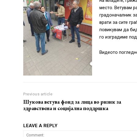
на младите, гриж
место. Ветувам р
градоначалник за
врати за сите гра
повикувам да бид
го изградиме под
Видеото погледн
Previous article
Шукова ветува фонд за лица во ризик за
здравствена и социјална поддршка
LEAVE A REPLY