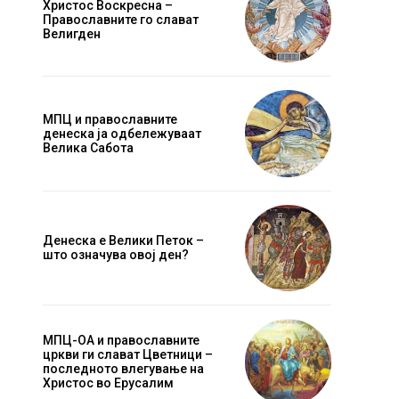
Христос Воскресна –
Православните го слават
Велигден
МПЦ и православните
денеска ја одбележуваат
Велика Сабота
Website:
Денеска е Велики Петок –
што означува овој ден?
МПЦ-ОА и православните
цркви ги слават Цветници –
последното влегување на
Христос во Ерусалим