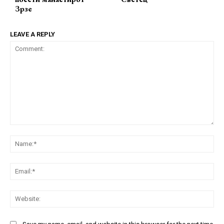
Зрзе
LEAVE A REPLY
Comment:
Na
Ema
Web