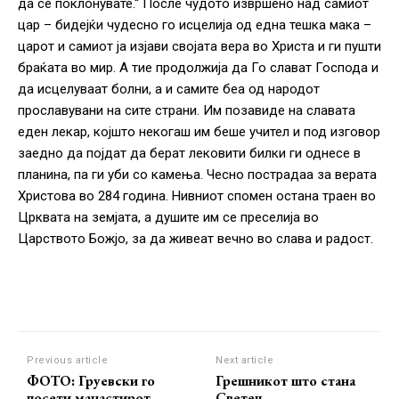
да се поклонувате.“ После чудото извршено над самиот
цар – бидејќи чудесно го исцелија од една тешка мака –
царот и самиот ја изјави својата вера во Христа и ги пушти
браќата во мир. А тие продолжија да Го слават Господа и
да исцелуваат болни, а и самите беа од народот
прославувани на сите страни. Им позавиде на славата
еден лекар, којшто некогаш им беше учител и под изговор
заедно да појдат да берат лековити билки ги однесе в
планина, па ги уби со камења. Чесно пострадаа за верата
Христова во 284 година. Нивниот спомен остана траен во
Црквата на земјата, а душите им се преселија во
Царството Божјо, за да живеат вечно во слава и радост.
Previous article
Next article
ФОТО: Груевски го
Грешникот што стана
посети манастирот
Светец