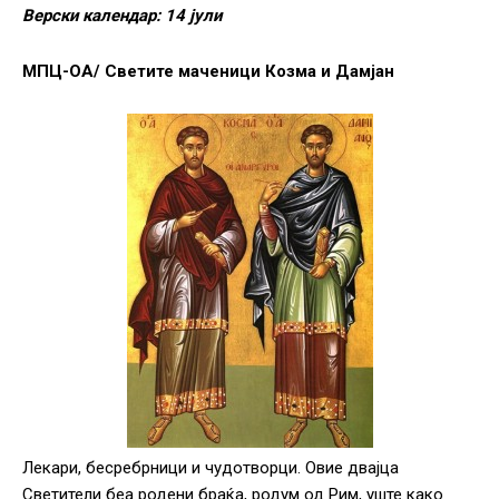
Верски календар: 14 јули
МПЦ-ОА/ Светите маченици Козма и Дамјан
Лекари, бесребрници и чудотворци. Овие двајца
Светители беа родени браќа, родум од Рим, уште како