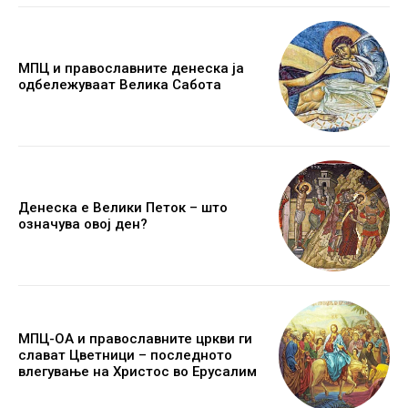
МПЦ и православните денеска ја
одбележуваат Велика Сабота
Денеска е Велики Петок – што
означува овој ден?
МПЦ-ОА и православните цркви ги
слават Цветници – последното
влегување на Христос во Ерусалим