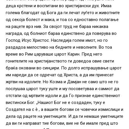
деца крстени и воспитани во христијански дух. Имаа
голема благодат од Бога да ги лечат луѓето и животните
од секоја болест и мака, и тоа со едноставно полагање
на рацете врз нив. За својот труд не бараа никаква
награда, од болниот бараа единствено да поверува во
Господ Исус Христос. Наследија голем имот, но го
раздадоа милостиво на бедните и неволните. Во тоа
време во Рим царуваше царот Карин. Пред него
гонителите на христијанството ги доведоа овие свети
браќа оковани во синџири. По долго испрашување царот
им нареди да се одречат од Христа, а да им принесат
жртви на идолите. Но Козма и Дамјан не само што не го
послушаа царот туку уште и му посоветуваа и самиот да
отстапи од мртвите идоли и да Го признае единствениот
вистински Бог. „Нашиот Бог не е создаден, туку е
Создател на с ѐ , а вашите богови се човечки измислици и
дела од рацете на уметниците. И да ги немаше уметниците
да ви ги направат тие богови, вие не би имале пред што