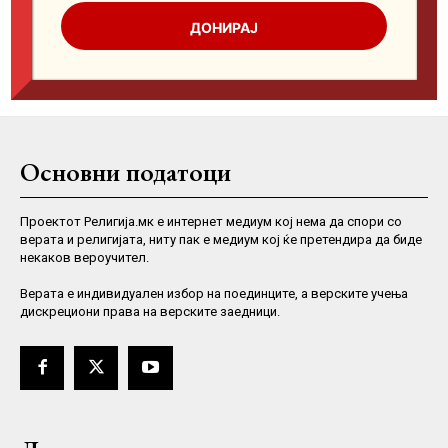
Основни податоци
Проектот Религија.мк е интернет медиум кој нема да спори со
верата и религијата, ниту пак е медиум кој ќе претендира да биде
некаков вероучител.
Верaта е индивидуален избор на поединците, а верските учења
дискрециони права на верските заедници.