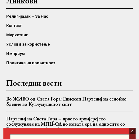
Линкови
Религија.мк – За Нас
Контакт
Маркетинг
Услови за користење
Импрсум
Политика на приватност
Последни вести
Во ЖИВО од Света Гора: Епископ Партениј на сеноќно
бдение во Кутлумушкиот скит
Партениј на Света Гора – првото архијерејско
сослужување на МПЦ-ОА во новата ера на односите со
Вселенската патријаршија