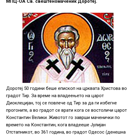
МПЦ-ОА Св. свештеномаченик Доротеј.
Доротеј 50 години беше епископ на црквата Христова во
градот Тир. За време на владеењето на царот
Диоклецијан, тој се повлече од Тир за да ги избегне
прогоните, а во градот се врати кога се востоличи царот
Константин Велики. Животот го заврши маченички по
времето на Константин, кога владееше Јулијан
Отстапникот, во 361 година, во градот Одесос (денешна