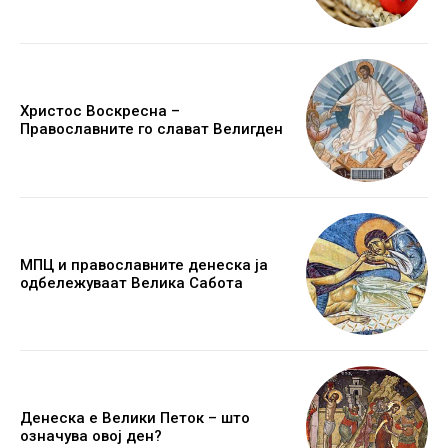
Христос Воскресна –
Православните го слават Велигден
МПЦ и православните денеска ја
одбележуваат Велика Сабота
Денеска е Велики Петок – што
означува овој ден?