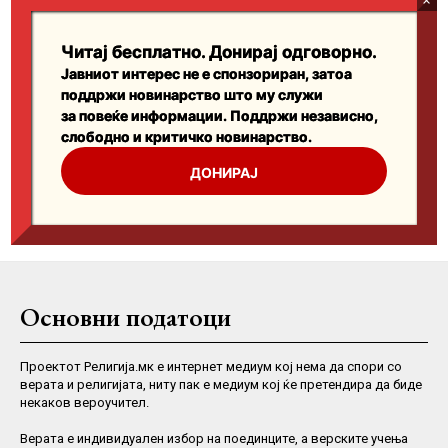
Основни податоци
Проектот Религија.мк е интернет медиум кој нема да спори со
верата и религијата, ниту пак е медиум кој ќе претендира да биде
некаков вероучител.
Верaта е индивидуален избор на поединците, а верските учења