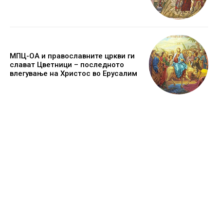
МПЦ-ОА и православните цркви ги
слават Цветници – последното
влегување на Христос во Ерусалим