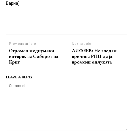
Варна).
Previous article
Next article
Огромен медиумски
АЛФЕЕВ: Не гледам
интерес за Соборот на
причина РПЦ да ја
Крит
промени одлуката
LEAVE A REPLY