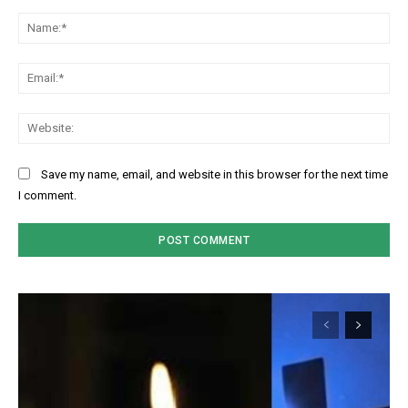
Comment:
Na
Ema
Web
Save my name, email, and website in this browser for the next time
I comment.