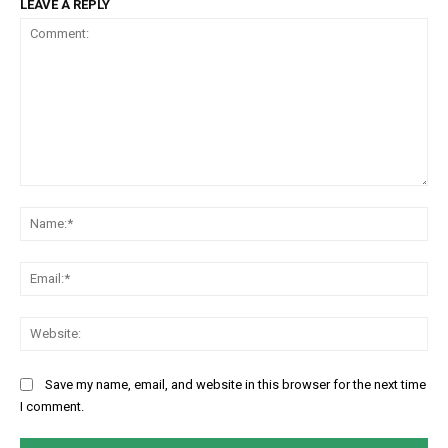
LEAVE A REPLY
Comment:
Na
Ema
Web
Save my name, email, and website in this browser for the next time
I comment.