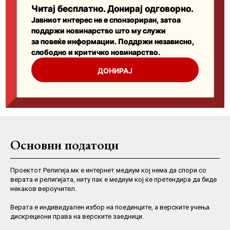
Основни податоци
Проектот Религија.мк е интернет медиум кој нема да спори со
верата и религијата, ниту пак е медиум кој ќе претендира да биде
некаков вероучител.
Верaта е индивидуален избор на поединците, а верските учења
дискрециони права на верските заедници.