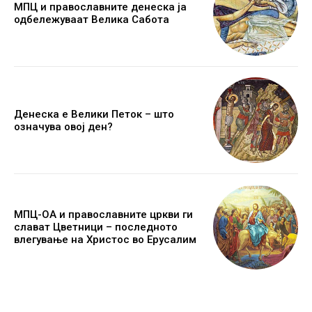
МПЦ и православните денеска ја
одбележуваат Велика Сабота
Денеска е Велики Петок – што
означува овој ден?
МПЦ-ОА и православните цркви ги
слават Цветници – последното
влегување на Христос во Ерусалим