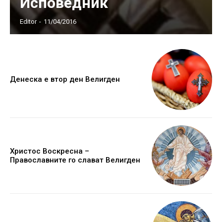
Исповедник
Editor
-
11/04/2016
Денеска е втор ден Велигден
Христос Воскресна –
Православните го слават Велигден