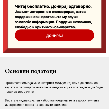
Основни податоци
Проектот Религија.мк е интернет медиум кој нема да спори со
верата и религијата, ниту пак е медиум кој ќе претендира да биде
некаков вероучител.
Верaта е индивидуален избор на поединците, а верските учења
дискрециони права на верските заедници.