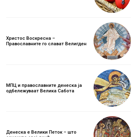
Христос Воскресна –
Православните го слават Велигден
МПЦ и православните денеска ја
одбележуваат Велика Сабота
Денеска е Велики Петок – што