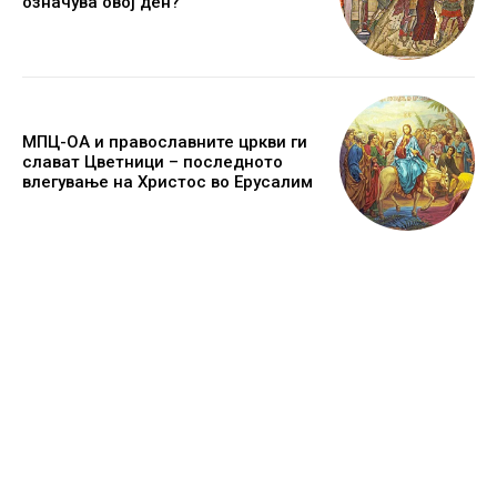
означува овој ден?
МПЦ-ОА и православните цркви ги
слават Цветници – последното
влегување на Христос во Ерусалим