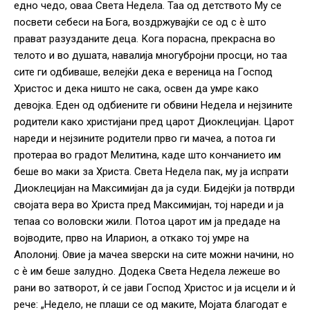
едно чедо, оваа Света Недела. Таа од детството Му се
посвети себеси на Бога, воздржувајќи се од с ѐ што
прават разузданите деца. Кога порасна, прекрасна во
телото и во душата, навалија многубројни просци, но таа
сите ги одбиваше, велејќи дека е вереница на Господ
Христос и дека ништо не сака, освен да умре како
девојка. Еден од одбиените ги обвини Недела и нејзините
родители како христијани пред царот Диоклецијан. Царот
нареди и нејзините родители прво ги мачеа, а потоа ги
протераа во градот Мелитина, каде што кончанието им
беше во маки за Христа. Света Недела пак, му ја испрати
Диоклецијан на Максимијан да ја суди. Бидејќи ја потврди
својата вера во Христа пред Максимијан, тој нареди и ја
тепаа со воловски жили. Потоа царот им ја предаде на
војводите, прво на Иларион, а откако тој умре на
Аполониј. Овие ја мачеа ѕверски на сите можни начини, но
с ѐ им беше залудно. Додека Света Недела лежеше во
рани во затворот, ѝ се јави Господ Христос и ја исцели и ѝ
рече: „Недело, не плаши се од маките, Мојата благодат е