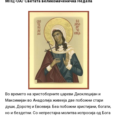
МПЦ-ОА/ Светата великомаченичка Недела
Во времето на христоборните цареви Диоклецијан и
Максимијан во Анадолија живееја две побожни стари
души, Доротеј и Евсевија. Беа побожни христијани, богати,
но и бездетни. Со непрестајна молитва испросија од Бога