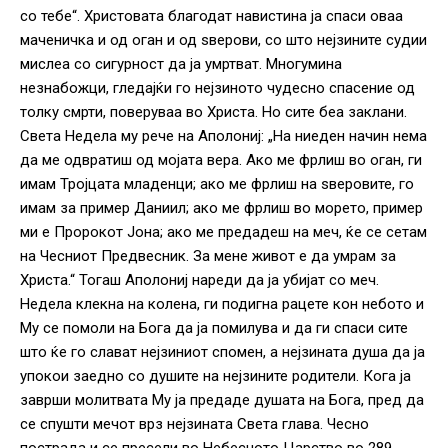
со тебе“. Христовата благодат навистина ја спаси оваа
маченичка и од оган и од ѕверови, со што нејзините судии
мислеа со сигурност да ја умртват. Многумина
незнабожци, гледајќи го нејзиното чудесно спасение од
толку смрти, поверуваа во Христа. Но сите беа заклани.
Света Недела му рече на Аполониј: „На ниеден начин нема
да ме одвратиш од мојата вера. Ако ме фрлиш во оган, ги
имам Тројцата младенци; ако ме фрлиш на ѕверовите, го
имам за пример Даниил; ако ме фрлиш во морето, пример
ми е Пророкот Јона; ако ме предадеш на меч, ќе се сетам
на Чесниот Предвесник. За мене живот е да умрам за
Христа.“ Тогаш Аполониј нареди да ја убијат со меч.
Недела клекна на колена, ги подигна рацете кон небото и
Му се помоли на Бога да ја помилува и да ги спаси сите
што ќе го слават нејзиниот спомен, а нејзината душа да ја
упокои заедно со душите на нејзините родители. Кога ја
заврши молитвата Му ја предаде душата на Бога, пред да
се спушти мечот врз нејзината Света глава. Чесно