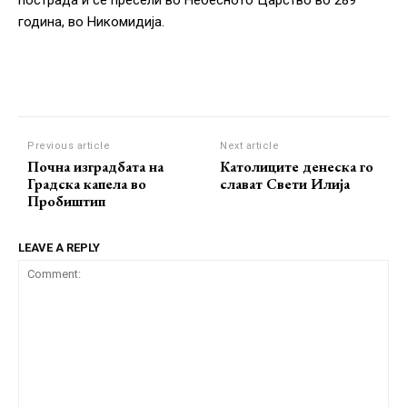
пострада и се пресели во Небесното Царство во 289
година, во Никомидија.
Previous article
Next article
Почна изградбата на
Католиците денеска го
Градска капела во
слават Свети Илија
Пробиштип
LEAVE A REPLY