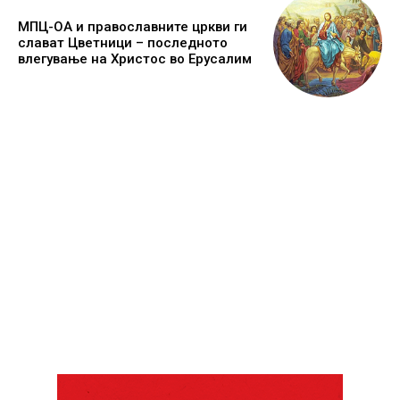
МПЦ-ОА и православните цркви ги
слават Цветници – последното
влегување на Христос во Ерусалим