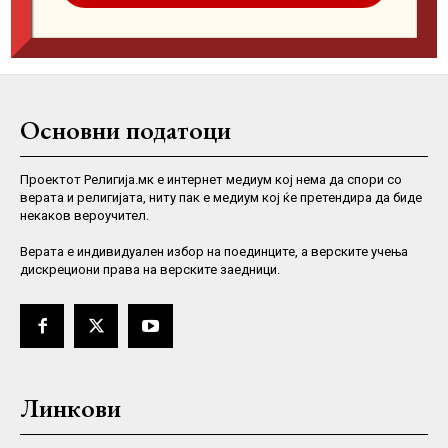
Основни податоци
Проектот Религија.мк е интернет медиум кој нема да спори со
верата и религијата, ниту пак е медиум кој ќе претендира да биде
некаков вероучител.
Верaта е индивидуален избор на поединците, а верските учења
дискрециони права на верските заедници.
Линкови