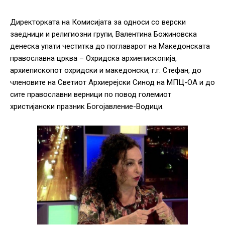
Директорката на Комисијата за односи со верски
заедници и религиозни групи, Валентина Божиновска
денеска упати честитка до поглаварот на Македонската
православна црква – Охридска архиепископија,
архиепископот охридски и македонски, г.г. Стефан, до
членовите на Светиот Архиерејски Синод на МПЦ-ОА и до
сите православни верници по повод големиот
христијански празник Богојавление-Водици.