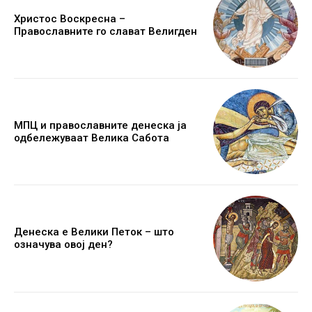
Христос Воскресна –
Православните го слават Велигден
МПЦ и православните денеска ја
одбележуваат Велика Сабота
Денеска е Велики Петок – што
означува овој ден?