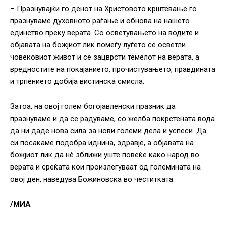
– Празнувајќи го денот на Христовото крштевање го
празнуваме духовното раѓање и обнова на нашето
единство преку верата. Со осветувањето на водите и
објавата на божјиот лик помеѓу луѓето се осветли
човековиот живот и се зацврсти темелот на верата, а
вредностите на покајанието, прочистувањето, правдината
и трпението добија вистинска смисла.
Затоа, на овој голем богојавленски празник да
празнуваме и да се радуваме, со желба покрстената вода
да ни даде нова сила за нови големи дела и успеси. Да
си посакаме подобра иднина, здравје, а објавата на
божјиот лик да нè зближи уште повеќе како народ во
верата и среќата кои произлегуваат од големината на
овој ден, наведува Божиновска во честитката.
/МИА