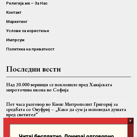
Религија.мк – За Нас
Контакт
Маркетинг
Услови за користење
Импрсум
Политика на приватност
Последни вести
Над 20.000 верници се поклониле пред Хавајската
мироточива икона во Софија
Пет часа разговор во Киев: Митрополит Григориј за
средбата со Онуфриј – „Како да сум ја исповедал душата
пред светител“
Архиепископот Стефан богослужеше во храмот „Света
Петка“ во Црниче – Јове Јованов ракопроизведен за чтец
Читај бесплатно. Донирај одговорно.