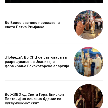
Во Велес свечено прославена
света Петка Римјанка
„Побједа“: Во СПЦ се разговара за
разрешување на Јоаникиј и
формирање Бококоторска епархија
Во ЖИВО од Света Гора: Епископ
Партениј на сеноќно бдение во
Кутлумушкиот скит