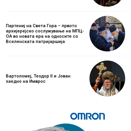
Партениј на Света Гора – првото
архијерејско сослужување на МПЦ-
ОА во новата ера на односите со
Вселенската патријаршија
Вартоломеј, Теодор II и Јован
заедно на Имврос