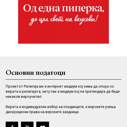
Основни податоци
Проектот Религија.мк е интернет медиум кој нема да спори со
верата и религијата, ниту пак е медиум кој ќе претендира да биде
некаков вероучител.
Верaта е индивидуален избор на поединците, а верските учења
дискрециони права на верските заедници.