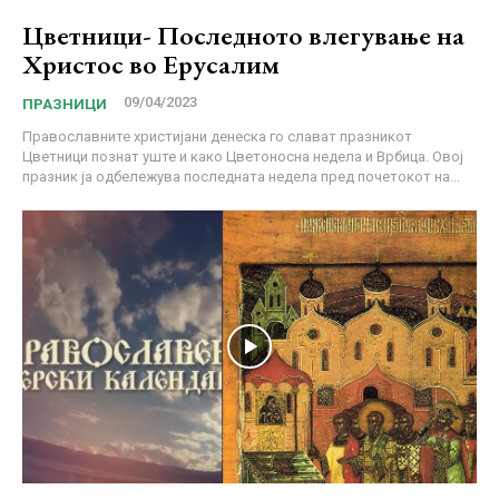
Цветници- Последното влегување на
Христос во Ерусалим
09/04/2023
ПРАЗНИЦИ
Православните христијани денеска го слават празникот
Цветници познат уште и како Цветоносна недела и Врбица. Овој
празник ја одбележува последната недела пред почетокот на...