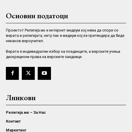
Основни податоци
Проектот Религија.мк е интернет медиум кој нема да спори со
верата и религијата, ниту пак е медиум кој ќе претендира да биде
некаков вероучител.
Верaта е индивидуален избор на поединците, а верските учења
дискрециони права на верските заедници.
Линкови
Религија.мк – За Нас
Контакт
Маркетинг