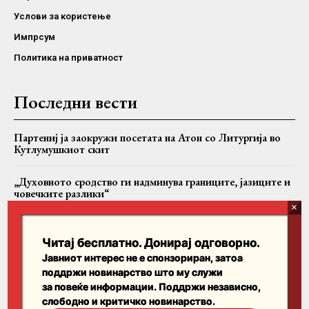
Услови за користење
Импрсум
Политика на приватност
Последни вести
Партениј ја заокружи посетата на Атон со Литургија во
Кутлумушкиот скит
„Духовното сродство ги надминува границите, јазиците и
човечките разлики“
Македонската заедница во Сиднеј ја прослави Света
Петка, во храмот пристигна и чудотворна икона од Сибир
Читај бесплатно. Донирај одговорно.
Јавниот интерес не е спонзориран, затоа
поддржи новинарство што му служи
Пребарајте
за повеќе информации. Поддржи независно,
слободно и критичко новинарство.