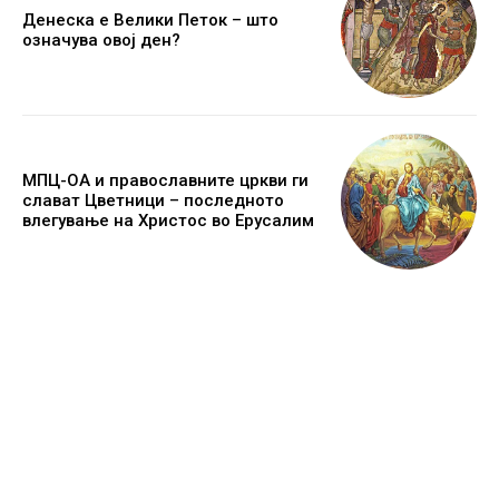
Денеска е Велики Петок – што
означува овој ден?
МПЦ-ОА и православните цркви ги
слават Цветници – последното
влегување на Христос во Ерусалим