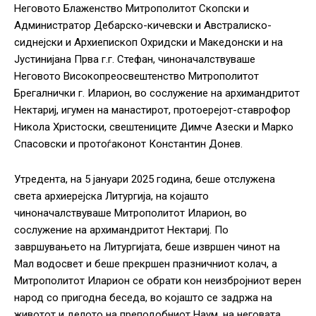
Неговото Блаженство Митрополитот Скопски и
Администратор Дебарско-кичевски и Австралиско-
сиднејски и Архиепископ Охридски и Македонски и на
Јустинијана Прва г.г. Стефан, чиноначалствуваше
Неговото Високопреосвештенство Митрополитот
Брегалнички г. Иларион, во сослужение на архимандритот
Нектариј, игумен на манастирот, протоерејот-ставрофор
Никола Христоски, свештениците Димче Азески и Марко
Спасовски и протоѓаконот Константин Донев.
Утредента, на 5 јануари 2025 година, беше отслужена
света архиерејска Литургија, на којашто
чиноначалствуваше Митрополитот Иларион, во
сослужение на архимандритот Нектариј. По
завршувањето на Литургијата, беше извршен чинот на
Мал водосвет и беше прекршен празничниот колач, а
Митрополитот Иларион се обрати кон неизбројниот верен
народ со пригодна беседа, во којашто се задржа на
животот и делото на преподобниот Наум, на неговата