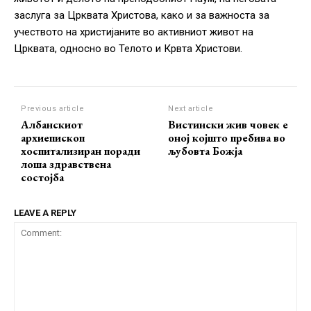
заслуга за Црквата Христова, како и за важноста за
учеството на христијаните во активниот живот на
Црквата, односно во Телото и Крвта Христови.
Previous article
Next article
Албанскиот
Вистински жив човек е
архиепископ
оној којшто пребива во
хоспитализиран поради
љубовта Божја
лоша здравствена
состојба
LEAVE A REPLY