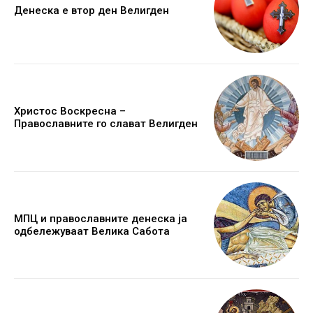
Денеска е втор ден Велигден
Христос Воскресна –
Православните го слават Велигден
МПЦ и православните денеска ја
одбележуваат Велика Сабота