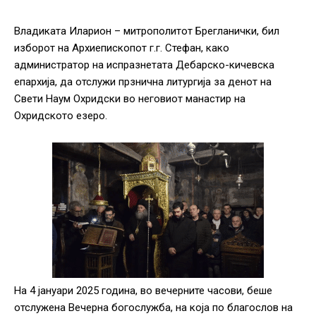
Владиката Иларион – митрополитот Брегланички, бил
изборот на Архиепископот г.г. Стефан, како
администратор на испразнетата Дебарско-кичевска
епархија, да отслужи прзнична литургија за денот на
Свети Наум Охридски во неговиот манастир на
Охридското езеро.
На 4 јануари 2025 година, во вечерните часови, беше
отслужена Вечерна богослужба, на која по благослов на