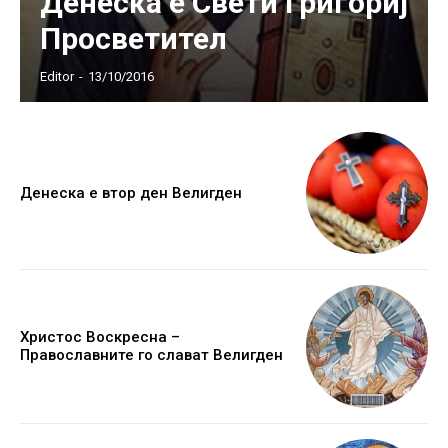
Денеска е Свети Григориј
Просветител
Editor
-
13/10/2016
Денеска е втор ден Велигден
Христос Воскресна –
Православните го слават Велигден