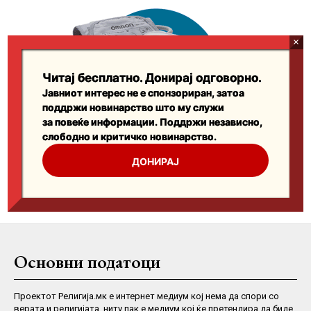
Основни податоци
Проектот Религија.мк е интернет медиум кој нема да спори со
верата и религијата, ниту пак е медиум кој ќе претендира да биде