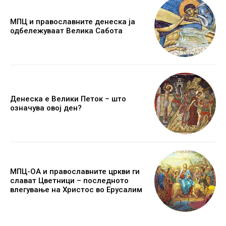
МПЦ и православните денеска ја
одбележуваат Велика Сабота
Денеска е Велики Петок – што
означува овој ден?
МПЦ-ОА и православните цркви ги
слават Цветници – последното
влегување на Христос во Ерусалим