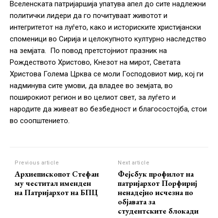
Вселенската патријаршија упатува апел до сите надлежни
политички лидери да го почитуваат животот и
интегритетот на луѓето, како и историските христијански
споменици во Сирија и целокупното културно наследство
на земјата. По повод претстојниот празник на
Рождеството Христово, Кнезот на мирот, Светата
Христова Голема Црква се моли Господовиот мир, кој ги
надминува сите умови, да владее во земјата, во
поширокиот регион и во целиот свет, за луѓето и
народите да живеат во безбедност и благосостојба, стои
во соопштението.
Previous article
Next article
Архиепископот Стефан
Фејсбук профилот на
му честитал именден
патријархот Порфириј
на Патријархот на БПЦ
ненадејно исчезна по
објавата за
студентските блокади