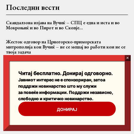
Последни вести
Скандалзона изјава на Вучиќ – СПЦ е една и иста и во
Мокроњиќ и во Пирот и во Скопје…
Жесток одговор на Црногорско-приморската
митрополија кон Вучиќ – не се мешај во работи кои не се
твоја задача
Случајот Никанор: Дали БПЦ се соочува со критиките
или само со критичарот?
Читај бесплатно. Донирај одговорно.
Јавниот интерес не е спонзориран, затоа
поддржи новинарство што му служи
Пребарајте
за повеќе информации. Поддржи независно,
слободно и критичко новинарство.
Search
ДОНИРАЈ