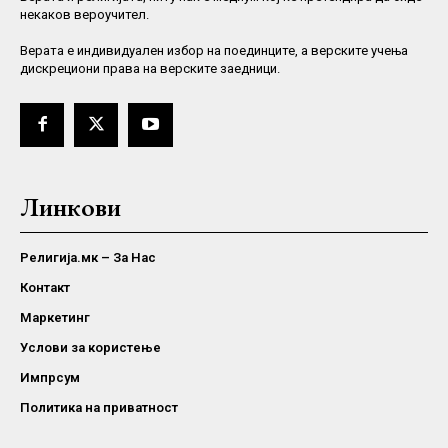
некаков вероучител.
Верaта е индивидуален избор на поединците, а верските учења
дискрециони права на верските заедници.
Линкови
Религија.мк – За Нас
Контакт
Маркетинг
Услови за користење
Импрсум
Политика на приватност