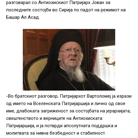
разговарал со Антиохискиот Патријарх Јован за
последните состојби во Сирија по падот на режимот на
Башар Ал Асад.
-Во братскиот разговор, Патријархот Вартоломеј ја изрази
од името на Вселенската Патријаршија и лично од свое
име, длабоката загриженост за состојбата на јерархијата,
свештенството и верниците на Антиохиската
Патријаршија, и ја потврди апсолутната поддршка и
молитвата за нивна безбедност и стабилност.