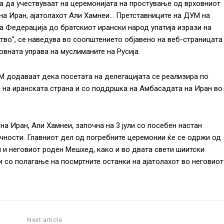
а да учествуваат на церемонијата на простување од врховниот
на Иран, ајатолахот Али Хамнеи… Претставниците на ДУМ на
а Федерација до братскиот ирански народ упатија изрази на
тво“, се наведува во соопштението објавено на веб-страницата
овната управа на муслиманите на Русија.
 додаваат дека посетата на делегацијата се реализира по
 на иранската страна и со поддршка на Амбасадата на Иран во
а Иран, Али Хамнеи, започна на 3 јули со посебен настан
ичности. Главниот дел од погребните церемонии ќе се одржи од
ум и неговиот роден Мешхед, како и во двата свети шиитски
и со полагање на посмртните останки на ајатолахот во неговиот
Next article