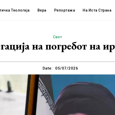
тичка Теологија
Вера
Репортажа
На Иста Страна
Свет
егација на погребот на и
Date:
05/07/2026