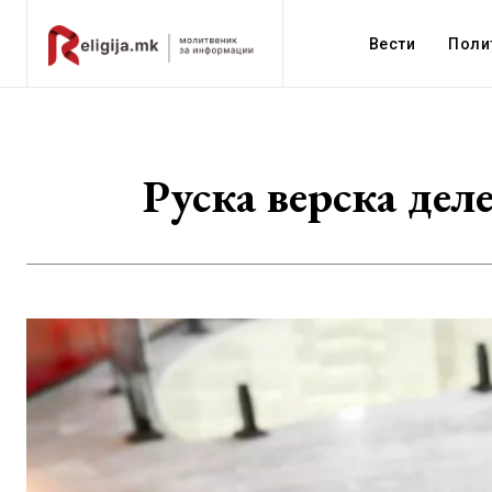
Вести
Поли
Руска верска дел