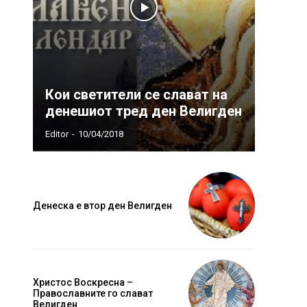
Кои светители се слават на
денешиот тред ден Велигден
Editor
-
10/04/2018
Денеска е втор ден Велигден
Христос Воскресна –
Православните го слават
Велигден