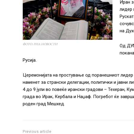
Иран з
лидер 
Рускат
сочувс
на Дух
ФОТО: РИА НОВОСТИ
Од ДУМ
покана
Русија.
Церемонијата на простување од поранешниот лидер н
наменет за странски делегации, политички и јавни л
4 до 9 јули во повеќе ирански градови – Техеран, К
града во Ирак, Кербала и Наџаф. Погребот ќе заврш
роден град Мешхед.
Previous article