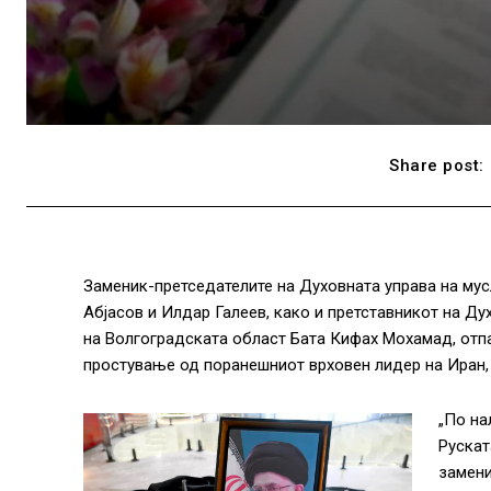
Share post:
Заменик-претседателите на Духовната управа на мус
Абјасов и Илдар Галеев, како и претставникот на Ду
на Волгоградската област Бата Кифах Мохамад, отпа
простување од поранешниот врховен лидер на Иран, а
„По на
Рускат
замени