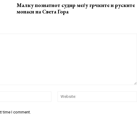
Малку познатиот судир меѓу грчките и руските
монаси на Света Гора
Email:*
xt time I comment.