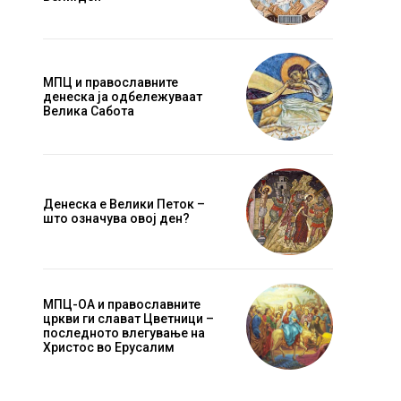
МПЦ и православните
денеска ја одбележуваат
Велика Сабота
Денеска е Велики Петок –
што означува овој ден?
Website:
МПЦ-ОА и православните
цркви ги слават Цветници –
последното влегување на
Христос во Ерусалим