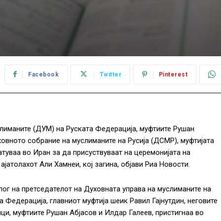
Facebook
Twitter
Pinterest
лиманите (ДУМ) на Руската Федерација, муфтиите Рушан
ховното собрание на муслиманите на Русија (ДСМР), муфтијата
туваа во Иран за да присуствуваат на церемонијата на
јатолахот Али Хамнеи, кој загина, објави Риа Новости.
лог на претседателот на Духовната управа на муслиманите на
а Федерација, главниот муфтија шеик Равил Гајнутдин, неговите
ци, муфтиите Рушан Абјасов и Илдар Галеев, пристигнаа во