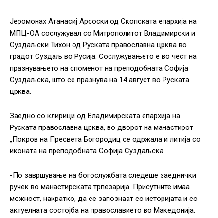
Јеромонах Атанасиј Арсоски од Скопската епархија на
МПЦ-ОА сослужувал со Митрополитот Владимирски и
Суздаљски Тихон од Руската православна црква во
градот Суздаљ во Русија. Сослужувањето е во чест на
празнувањето на споменот на преподобната Софија
Суздаљска, што се празнува на 14 август во Руската
црква.
Заедно со клирици од Владимирската епархија на
Руската православна црква, во дворот на манастирот
„Покров на Пресвета Богородиц се одржала и литија со
иконата на преподобната Софија Суздаљска.
-По завршување на богослужбата следеше заеднички
ручек во манастирската трпезарија. Присутните имаа
можност, накратко, да се запознаат со историјата и со
актуелната состојба на православието во Македонија.