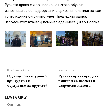
Руската црква е и во насока на негова обука и
запознавање со надворешните црковни политики во кои
тој во иднина би бил вклучен. Пред една година,
Јеромонахот Атанасиј поминал еден месец и во Полска.
Previous article
Next article
Од каде таа сигурност
Руската црква продава
при судење и
панцири со позлата и
осудување на другите?
сваровски камења
LEAVE A REPLY