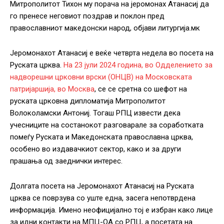
Митрополитот Тихон му порача на јеромонах Атанасиј да
го пренесе неговиот поздрав и поклон пред
православниот македонски народ, објави литургија.мк
Јеромонахот Атанасиј е веќе четврта недела во посета на
Руската црква.
На 23 јули 2024 година, во Одделението за
надворешни црковни врски (ОНЦВ) на Московската
патријаршија, во Москва
, се се сретна со шефот на
руската црковна дипломатија Митрополитот
Волоколамски Антониј. Тогаш РПЦ извести дека
учесниците на состанокот разговарале за соработката
помеѓу Руската и Македонската православна црква,
особено во издавачкиот сектор, како и за други
прашања од заеднички интерес.
Долгата посета на Јеромонахот Атанасиј на Руската
црква се поврзува со уште една, засега непотврдена
информација. Имено неофицијално тој е избран како лице
за идни контакти на МПЦ-ОА со РПЦ, а посетата на