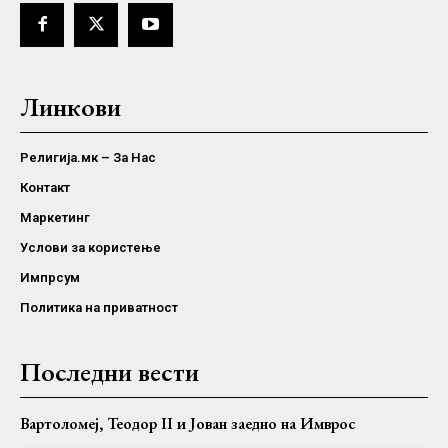
Линкови
Религија.мк – За Нас
Контакт
Маркетинг
Услови за користење
Импрсум
Политика на приватност
Последни вести
Вартоломеј, Теодор II и Јован заедно на Имврос