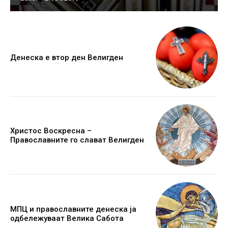
Денеска е втор ден Велигден
Христос Воскресна –
Православните го слават Велигден
МПЦ и православните денеска ја
одбележуваат Велика Сабота