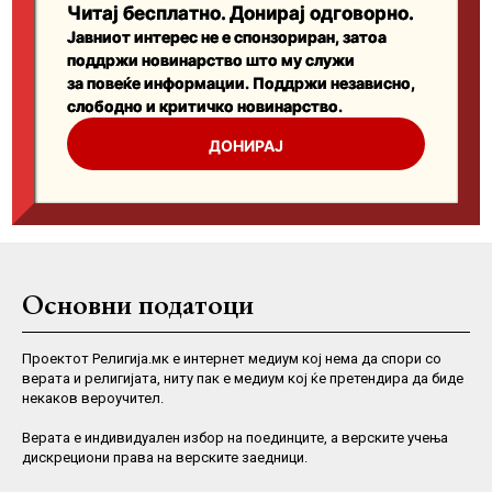
Основни податоци
Проектот Религија.мк е интернет медиум кој нема да спори со
верата и религијата, ниту пак е медиум кој ќе претендира да биде
некаков вероучител.
Верaта е индивидуален избор на поединците, а верските учења
дискрециони права на верските заедници.