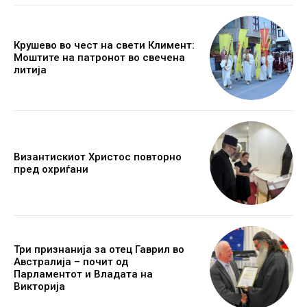
Крушево во чест на свети Климент:
Моштите на патронот во свечена
литија
Византискиот Христос повторно
пред охриѓани
Три признанија за отец Гаврил во
Австралија – почит од
Парламентот и Владата на
Викторија