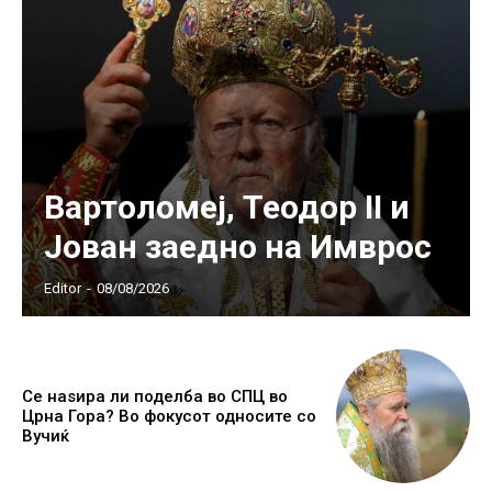
Вартоломеј, Теодор II и
Јован заедно на Имврос
Editor
-
08/08/2026
Се наѕира ли поделба во СПЦ во
Црна Гора? Во фокусот односите со
Вучиќ