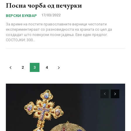
Посна чорба од печурки
17/03/2022
ВЕРСКИ БУКВАР
За време на постите православните верници честопати
експериментираат со разновидноста на храната со цел да
создадат што повкусни посни јадења. Еве еден предлог.
СОСТОЈКИ: 300...
2
3
4