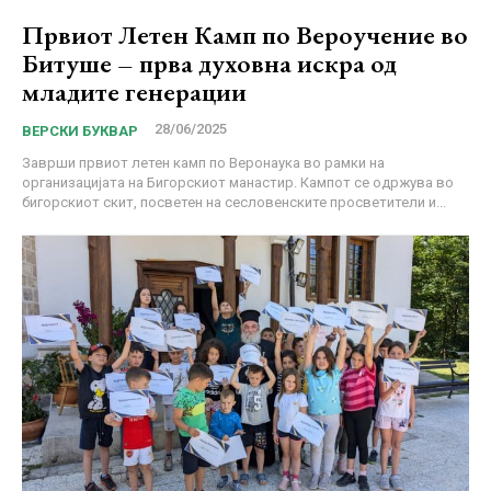
Првиот Летен Камп по Вероучение во
Битуше – прва духовна искра од
младите генерации
28/06/2025
ВЕРСКИ БУКВАР
Заврши првиот летен камп по Веронаука во рамки на
организацијата на Бигорскиот манастир. Кампот се одржува во
бигорскиот скит, посветен на сесловенските просветители и...