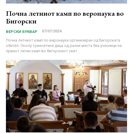
Почна летниот камп по веронаука во
Бигорски
07/07/2024
ВЕРСКИ БУКВАР
Почна летниот камп по веронаука организиран од Бигорската
обител. Околу триесетина деца од разни места беа учесници на
првиот летен камп во бигорскиот скит...