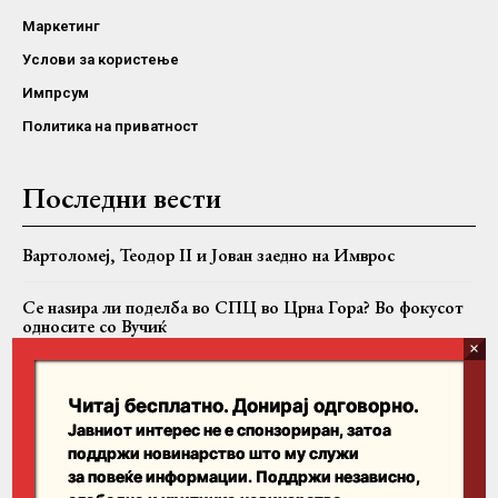
Маркетинг
Услови за користење
Импрсум
Политика на приватност
Последни вести
Вартоломеј, Теодор II и Јован заедно на Имврос
Се наѕира ли поделба во СПЦ во Црна Гора? Во фокусот
односите со Вучиќ
Крушево во чест на свети Климент: Моштите на патронот
во свечена литија
Читај бесплатно. Донирај одговорно.
Јавниот интерес не е спонзориран, затоа
поддржи новинарство што му служи
Пребарајте
за повеќе информации. Поддржи независно,