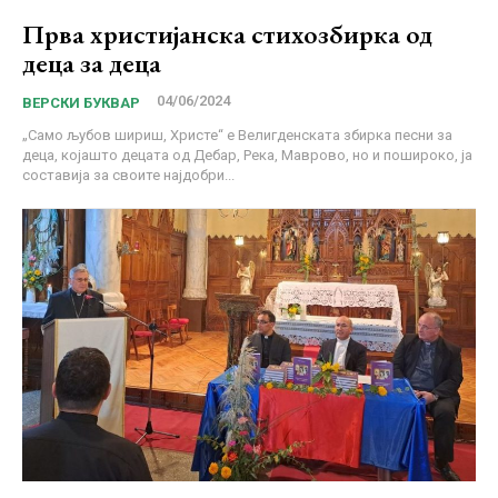
Прва христијанска стихозбирка од
деца за деца
04/06/2024
ВЕРСКИ БУКВАР
„Само љубов шириш, Христе“ е Велигденската збирка песни за
деца, којашто децата од Дебар, Река, Маврово, но и пошироко, ја
составија за своите најдобри...