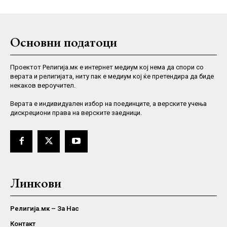
Основни податоци
Проектот Религија.мк е интернет медиум кој нема да спори со
верата и религијата, ниту пак е медиум кој ќе претендира да биде
некаков вероучител.
Верaта е индивидуален избор на поединците, а верските учења
дискрециони права на верските заедници.
Линкови
Религија.мк – За Нас
Контакт