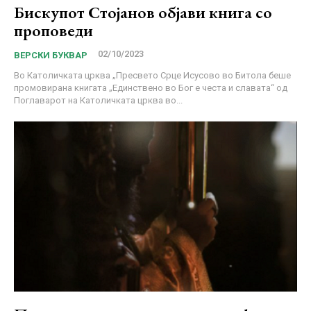
Бискупот Стојанов објави книга со
проповеди
02/10/2023
ВЕРСКИ БУКВАР
Во Католичката црква „Пресвето Срце Исусово во Битола беше
промовирана книгата „Единствено во Бог е честа и славата“ од
Поглаварот на Католичката црква во...