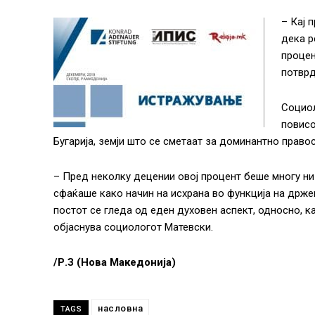
– Кај 
дека р
процен
потврд
Социол
повисо
Бугарија, земји што се сметаат за доминантно право
– Пред неколку децении овој процент беше многу ни
сфаќаше како начин на исхрана во функција на држе
постот се гледа од еден духовен аспект, односно, к
објаснува социологот Матевски.
/Р.З (Нова Македонија)
насловна
TAGS