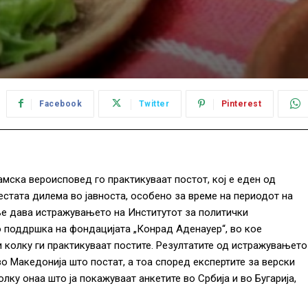
Facebook
Twitter
Pinterest
амска вероисповед го практикуваат постот, кој е еден од
честата дилема во јавноста, особено за време на периодот на
е дава истражувањето на Институтот за политички
со поддршка на фондацијата „Конрад Аденауер“, во кое
 колку ги практикуваат постите. Резултатите од истражувањето
о Македонија што постат, а тоа според експертите за верски
ку онаа што ја покажуваат анкетите во Србија и во Бугарија,