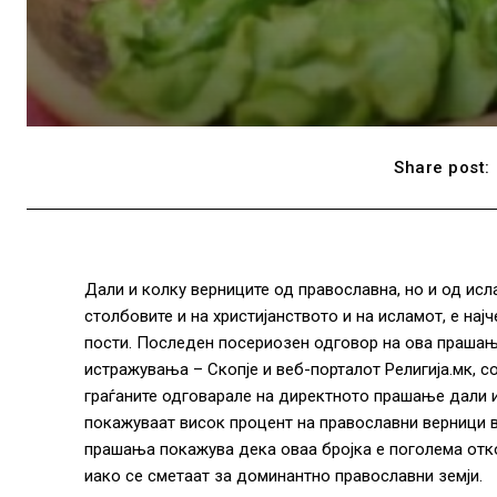
Share post:
Дали и колку верниците од православна, но и од исл
столбовите и на христијанството и на исламот, е нај
пости. Последен посериозен одговор на ова прашањ
истражувања – Скопје и веб-порталот Религија.мк, 
граѓаните одговарале на директното прашање дали и
покажуваат висок процент на православни верници в
прашања покажува дека оваа бројка е поголема откол
иако се сметаат за доминантно православни земји.