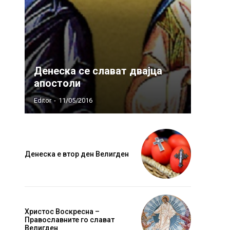
Денеска се слават двајца
апостоли
Editor
-
11/05/2016
Денеска е втор ден Велигден
Христос Воскресна –
Православните го слават
Велигден