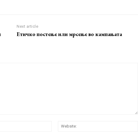
Next article
и
Етичко постење или мрсење во кампањата
Email:*