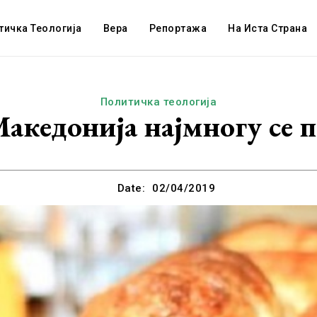
тичка Теологија
Вера
Репортажа
На Иста Страна
Политичка теологија
акедонија најмногу се 
Date:
02/04/2019