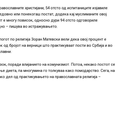
православните христијани, 54 отсто од испитаниците изјавиле
едовно или понекогаш постат, додека кај муслиманите овој
т е многу повисок, односно дури 94 отсто одговориле
но – пишува во истражувањето.
огот по религија Зоран Матевски вели дека овој процент е
к од бројот на верници што практикуваат пости во Србија и во
славни.
зок, поради влијанието на комунизмот. Потоа, некако постот се
ње диета, па многумина го толкуваа како помодарство. Сега, на
ако дел од практикувањето на православната религија –