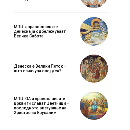
МПЦ и православните
денеска ја одбележуваат
Велика Сабота
Денеска е Велики Петок –
што означува овој ден?
МПЦ-ОА и православните
цркви ги слават Цветници –
последното влегување на
Христос во Ерусалим
Website: