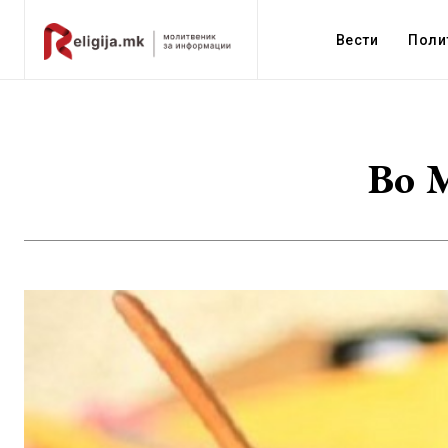
Вести
Поли
Во М