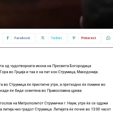
Facebook
Twitter
Pinterest
ата од чудотворната икона на Пресвета Богородица
ора во Грција и таа е на пат кон Струмица, Македонија.
а во Струмица ќе пристигне утре, а претходно ќе помине во
 каде ќе биде осветена во Православна црква.
гослов на Митрополитот Струмички г. Наум, утре ќе се одржи
а литија низ градот Струмица. Литијата ќе почне во 13:00 часот