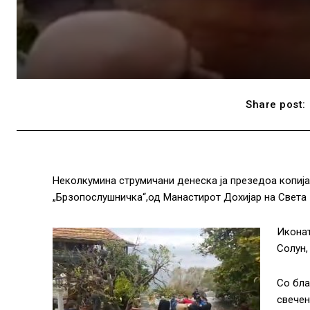
Share post:
Неколкумина струмичани денеска ја презедоа копиј
„Брзопослушничка“,од Манастирот Дохијар на Света Г
Иконат
Солун,
Со бла
свечен