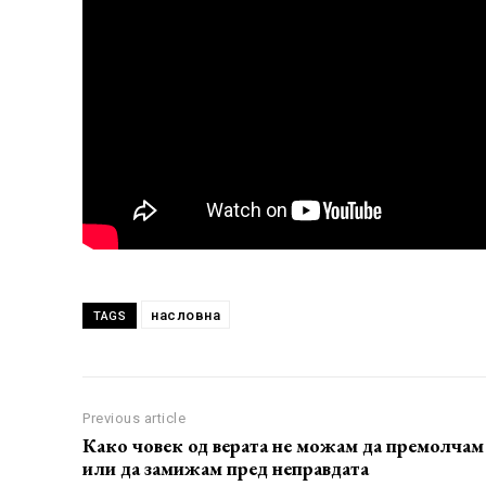
насловна
TAGS
Previous article
Како човек од верата не можам да премолчам
или да замижам пред неправдата