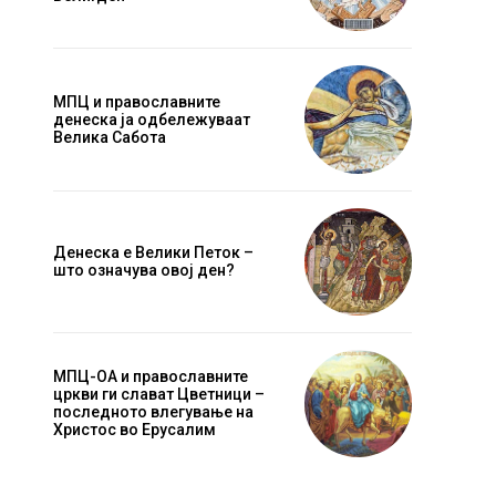
МПЦ и православните
денеска ја одбележуваат
Велика Сабота
Денеска е Велики Петок –
што означува овој ден?
МПЦ-ОА и православните
цркви ги слават Цветници –
последното влегување на
Христос во Ерусалим