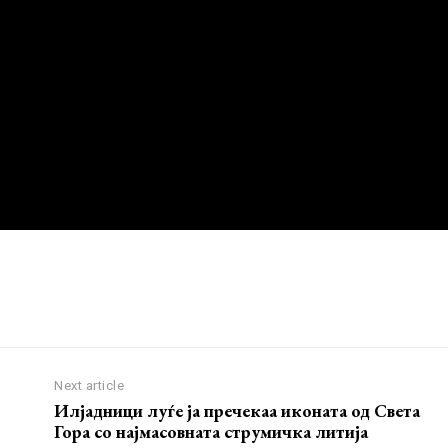
Next article
Илјадници луѓе ја пречекаа иконата од Света
Гора со најмасовната струмичка литија