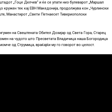
штадот „Гоце Делчев“ и ќе се упати низ булеварот „Маршал
до кружен тек кај ЕВН Македонија, продолжува кон „Чурлински
ште, Манастирот „Свети Петнаесет Тивериополски
игумен на Свештената Обител Дохијар од Света Гора, Старец
 спомен на чудото што Пресветата Владичица наша Богородица
омче од Струмица, враќајќи му го говорот во целост.