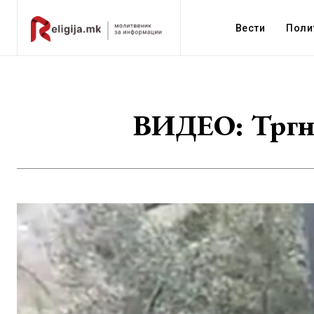
Вести
Поли
ВИДЕО: Тргна