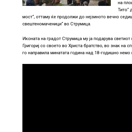
на пло
Тито“ 
мост“, оттаму ќе продолжи до нејзиното вечно седи
свештеномаченици“ во Струмица.
Иконата на градот Струмица му ја подарува светиот 
Григориј со своето во Христа братство, во знак на
го направила минатата година над 18-годишно немо м