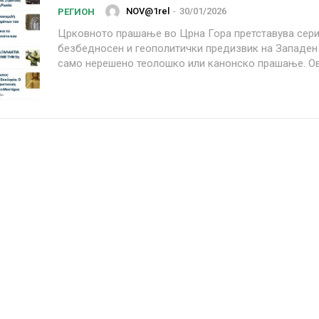
NOV@1rel
-
30/01/2026
РЕГИОН
Црковното прашање во Црна Гора претставува сер
безбедносен и геополитички предизвик на Западен 
само нерешено теолошко или канонско прашање. Ова