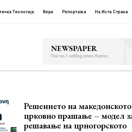
тичка Теологија
Вера
Репортажа
На Иста Страна
Решението на македонското
црковно прашање – модел з
решавање на црногорското