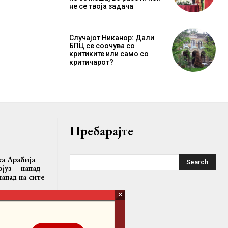
не се твоја задача
Случајот Никанор: Дали
БПЦ се соочува со
критиките или само со
критичарот?
Пребарајте
ка Арабија
Search
јуз – напад
 напад на сите
 САД ќе
војот живот