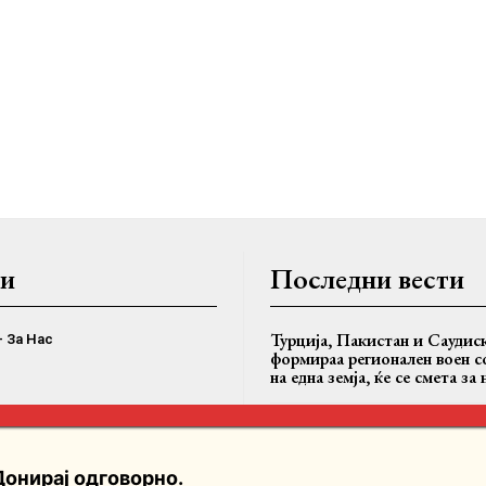
и
Последни вести
Турција, Пакистан и Саудис
– За Нас
формираа регионален воен со
на една земја, ќе се смета за
Лица на смрттна постела во
ористење
можат сами да одлучат за с
Донирај одговорно.
приватност