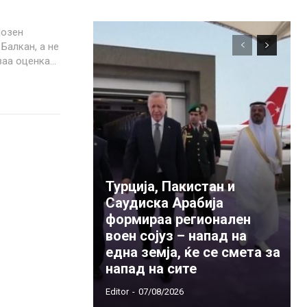
иозен
Балкан, а не
а оценка...
Турција, Пакистан и
Саудиска Арабија
формираа регионален
воен сојуз – напад на
една земја, ќе се смета за
напад на сите
Editor
-
07/08/2026