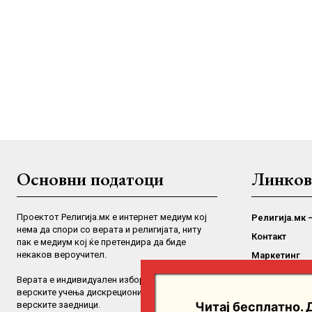
Основни податоци
Линков
Проектот Религија.мк е интернет медиум кој
Религија.мк 
нема да спори со верата и религијата, ниту
Контакт
пак е медиум кој ќе претендира да биде
некаков вероучител.
Маркетинг
Услови за к
Верaта е индивидуален избор на поединците, а
верските учења дискрециони права на
Импрсум
верските заедници.
Читај бесплатно. 
Политика на 