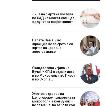
Лица на смрттна постела
во САД ќе можат сами да
одлучат за својот живот
Папата Лав XIV во
Франција ќе се сретне со
жртви на црковно
злоставување
Скандалзона изјава на
Вучиќ – СПЦ е една и иста
и во Мокроњиќ и во Пирот
и во Скопје…
Жесток одговор на
Црногорско-приморската
митрополија кон Вучиќ –
не се мешај во работи кои