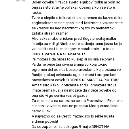
Bolen coveku “Pravoslavieto e ljubov” tolku ai poln so
omraza sto strav te opfaka i opsesija kon se sto e
rusko.
Tvoeto slepilo e tolkavo sto si spremen da kazes deka
anglosaksoncite ne spasile od fasizmot a vsusnost tie
se kreatori na neo nacizmot koj sto vo mementov
zafaka strasni razmeri.
Ako sakas i ako si iskren pred Boga procitaj malku
istorija pa vidi gi Nirnberskite sudenja tamu jasno ke ja
vidis celta na Hitler i negovite sorabotnici… a toa e
UNISTUVANJE NA SLAVJANITE!
Pa mozes li da bides tolku slep ili so sila se pravis!
Pa da ne bese taa crvena armija vo koja tocno
ogromen del od nea bese pravoslavna koja ostana vo
Rusija i pokraj celosnata ugenetenost i progon kon
pravoslavniot covek Ti DENES NEMASE DA POSTOIS!
Ama ti isto kako i doticniot Randu i omrazata sto ja
imate prema Rusija ne mozete da videte poveke od
ona sto vi go servira vasiot gazda!
Za vasa zal a na radost na celata Pravoslavna Ekumena
nie sosluzuvame i nas ne priznava Mnogustradalniot
narod Ruski!
A najvazno od se Cestit Praznik sto bi rekle Rusite
s dnem pobedi!
Da se zapameti za sekogas 9 maj e DENOT NA