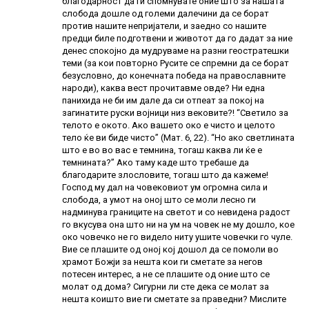
благодарност да ги спомнувате оние што за нашата
слобода дошле од големи далечини да се борат
против нашите непријатели, и заедно со нашите
предци биле подготвени и животот да го дадат за ние
денес спокојно да мудруваме на разни геостратешки
теми (за кои повторно Русите се спремни да се борат
безусловно, до конечната победа на православните
народи), каква вест прочитавме овде? Ни една
панихида не би им дале да си отпеат за покој на
загинатите руски војници низ вековите?! “Светило за
телото е окото. Ако вашето око е чисто и целото
тело ќе ви биде чисто” (Мат. 6, 22). “Но ако светлината
што е во во вас е темнина, тогаш каква ли ќе е
темнината?” Ако таму каде што требаше да
благодарите злословите, тогаш што да кажеме!
Господ му дал на човековиот ум огромна сила и
слобода, а умот на оној што се моли лесно ги
надминува границите на светот и со невидена радост
го вкусува она што ни на ум на човек не му дошло, кое
око човечко не го видело ниту ушите човечки го чуле.
Вие се плашите од оној кој дошол да се помоли во
храмот Божји за нешта кои ги сметате за негов
потесен интерес, а не се плашите од оние што се
молат од дома? Сигурни ли сте дека се молат за
нешта коишто вие ги сметате за праведни? Мислите