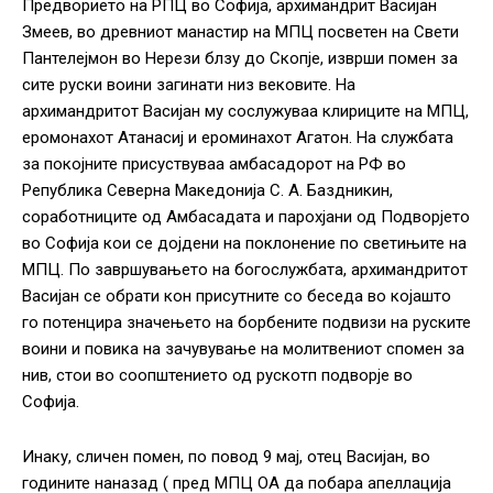
Предворието на РПЦ во Софија, архимандрит Васијан
Змеев, во древниот манастир на МПЦ посветен на Свети
Пантелејмон во Нерези блзу до Скопје, изврши помен за
сите руски воини загинати низ вековите. На
архимандритот Васијан му сослужуваа клириците на МПЦ,
еромонахот Атанасиј и ероминахот Агатон. На службата
за покојните присуствуваа амбасадорот на РФ во
Република Северна Македонија С. А. Баздникин,
соработниците од Амбасадата и парохјани од Подворјето
во Софија кои се дојдени на поклонение по светињите на
МПЦ. По завршувањето на богослужбата, архимандритот
Васијан се обрати кон присутните со беседа во којашто
го потенцира значењето на борбените подвизи на руските
воини и повика на зачувување на молитвениот спомен за
нив, стои во соопштението од рускотп подворје во
Софија.
Инаку, сличен помен, по повод 9 мај, отец Васијан, во
годините наназад ( пред МПЦ ОА да побара апеллација