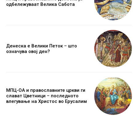
одбележуваат Велика Сабота
Денеска е Велики Петок – што
означува овој ден?
МПЦ-ОА и православните цркви ги
слават Цветници – последното
влегување на Христос во Ерусалим