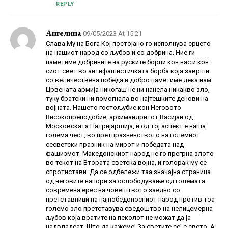
REPLY
Ангелина
09/05/2023 At 15:21
Слава Му на Бога Кој постојано го исполнува срцето
на нашиот народ со љубов и со добрина. Ние ги
паметиме добрините на руските борци кон нас и кон
сиот свет во антифашистичката борба која заврши
со величествена победа и добро паметиме дека нам
Црвената армија никогаш не ни нанела никакво зло,
туку братски ни помогнала во најтешките денови на
војната. Нашето гостољубие кон Неговото
Високопреподобие, архимандритот Васијан од
Московската Патријаршија, и од тој аспект е наша
голема чест, во претпразненството на големиот
сесветски празник на мирот и победата над
фашизмот. Македонскиот народ не го прегрна злото
во текот на Втората светска војна, и голорак му се
спротистави. Да се одбележи таа значајна страница
од неговите напори за ослободување од големата
современа ерес на човештвото заедно со
претставници на најпобедоносниот народ против тоа
големо зло претставува сведоштво на нелицемерна
љубов која вратите на пеколот не можат да ја
надвладеат. Што да кажеме! За светите се’ е свето. А