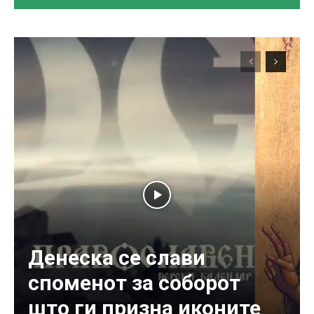
Денеска се слави
споменот за соборот
што ги призна иконите