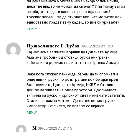
ли дека нивната молитва нема некоја голема сила,
дека тие ништо не можат да сменат? Или токму затоа
се обидувате да ги насочите, со својата немоќна
токсикологија – за да стивнат нивните молитви кои
едноставно градат таму каде што вие би уривале?
REPLY
Православието Е Љубов
09/05/2023 At 10:31
Кај нас нема загинати војници на Црвената Армија.
Ама има гробови од стотици руски емигранти
избегани од режимот на истата таа Црвена Армија.
Веќе кога служел панихида, барем да ги спомнал и
оние нивни, руски по род, граѓани кои бегајќи пред
Болшевиците, Црвената Армија, НКВД и Сталин
дошле да живеат на овие простори. Дволичност
типична за руско – српскиот свет и нивните сателити.
Сталин е одамна мртов… Да живее новиот руски
император. Се е исто, се остало се нијанси.
REPLY
M
09/05/2023 At 21:15