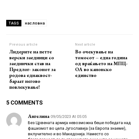
насловна
TAGS
Previous article
Next article
Лидерите на петте
Во очекување на
верски заедници со
томосот – една година
заеднички став на
од враќањето на МПЦ-
Предлог- законот за
ОА во канонско
родова еднаквост-
единство
бараат негово
повлекување!
5 COMMENTS
Ангелина
09/05/2023 At 05:05
Без Црвената армија невозможна беше победата над
фашизмот во цела Југославија (за Европа знаеме),
вклучително и во Македонија. Наместо со