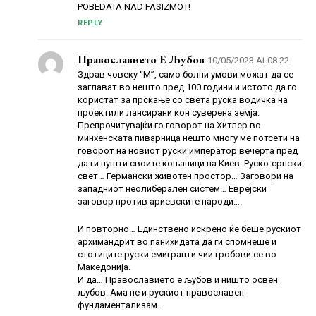
POBEDATA NAD FASIZMOT!
REPLY
Православието Е Љубов
10/05/2023 At 08:22
Здрав човеку “М”, само болни умови можат да се
заглават во нешто пред 100 години и истото да го
користат за прскање со света руска водичка на
проектили лансирани кон суверена земја.
Препрочитувајќи го говорот на Хитлер во
минхенската пиварница нешто многу ме потсети на
говорот на новиот руски император вечерта пред
да ги пушти своите коњаници на Киев. Руско-српски
свет… Германски животен простор… Заговори на
западниот неолиберален систем… Еврејски
заговор против ариевските народи….
И повторно… Единствено искрено ќе беше рускиот
архимандрит во панихидата да ги спомнеше и
стотиците руски емигранти чии гробови се во
Македонија.
И да… Православието е љубов и ништо освен
љубов. Ама не и рускиот православен
фундаментализам.