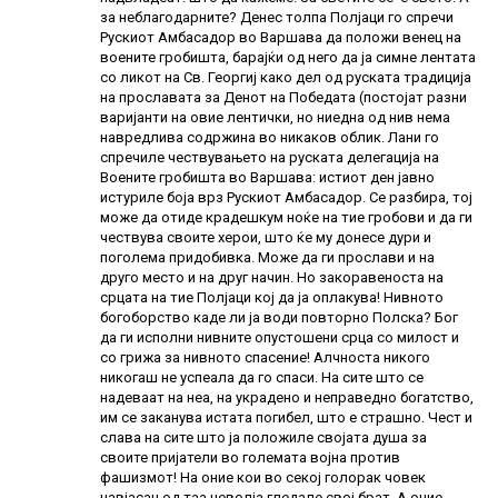
за неблагодарните? Денес толпа Полјаци го спречи
Рускиот Амбасадор во Варшава да положи венец на
воените гробишта, барајќи од него да ја симне лентата
со ликот на Св. Георгиј како дел од руската традиција
на прославата за Денот на Победата (постојат разни
варијанти на овие лентички, но ниедна од нив нема
навредлива содржина во никаков облик. Лани го
спречиле чествувањето на руската делегација на
Воените гробишта во Варшава: истиот ден јавно
истуриле боја врз Рускиот Амбасадор. Се разбира, тој
може да отиде крадешкум ноќе на тие гробови и да ги
чествува своите херои, што ќе му донесе дури и
поголема придобивка. Може да ги прослави и на
друго место и на друг начин. Но закоравеноста на
срцата на тие Полјаци кој да ја оплакува! Нивното
богоборство каде ли ја води повторно Полска? Бог
да ги исполни нивните опустошени срца со милост и
со грижа за нивното спасение! Алчноста никого
никогаш не успеала да го спаси. На сите што се
надеваат на неа, на украдено и неправедно богатство,
им се заканува истата погибел, што е страшно. Чест и
слава на сите што ја положиле својата душа за
своите пријатели во големата војна против
фашизмот! На оние кои во секој голорак човек
навјасан од таа неволја гледале свој брат. А оние