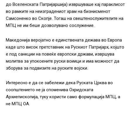
до Вселенската Патријаршија) извршуваше кај параклисот
во рамките на неизградениот храм на бизнисменот
Самсоненко во Скопје. Тогаш на свештенослужителите на
МПЦ не им беше дозволувано сослужение.
Македонија веројатно е единствената дежава во Европа
каде што висок претставник на Рускиот Патријарх, којшто
е под санкции на повеќе европски држави, извршува
молитва за упокоените руски воиици и има можност да
зборува за подвизите на руските војски.
Интересно е да се забележи дека Руската Црква во
соопштението не ја споменива Охридската
Архиепископија, туку користи само формулација МПЦ, а
не МПЦ ОА.