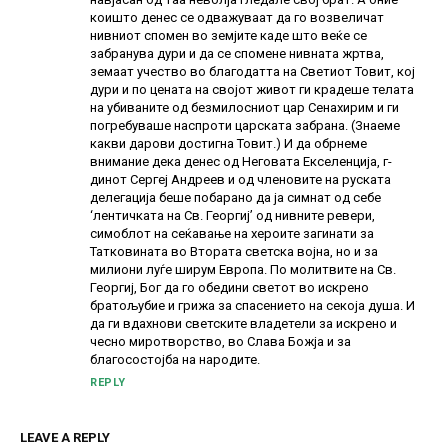
коишто денес се одважуваат да го возвеличат
нивниот спомен во земјите каде што веќе се
забранува дури и да се спомене нивната жртва,
земаат учество во благодатта на Светиот Товит, кој
дури и по цената на својот живот ги крадеше телата
на убиваните од безмилосниот цар Сенахирим и ги
погребуваше наспроти царската забрана. (Знаеме
какви дарови достигна Товит.) И да обрнеме
внимание дека денес од Неговата Екселенција, г-
динот Сергеј Андреев и од членовите на руската
делегација беше побарано да ја симнат од себе
‘лентичката на Св. Георгиј’ од нивните ревери,
симоблот на сеќавање на хероите загинати за
Татковината во Втората светска војна, но и за
милиони луѓе ширум Европа. По молитвите на Св.
Георгиј, Бог да го обедини светот во искрено
братољубие и грижа за спасението на секоја душа. И
да ги вдахнови светските владетели за искрено и
чесно миротворство, во Слава Божја и за
благосостојба на народите.
REPLY
LEAVE A REPLY