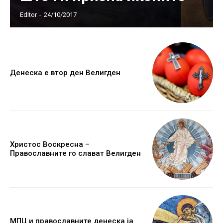
Editor
-
24/10/2017
Денеска е втор ден Велигден
Христос Воскресна –
Православните го слават Велигден
МПЦ и православните денеска ја