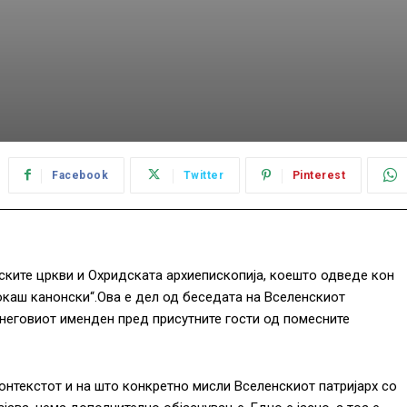
Facebook
Twitter
Pinterest
нските цркви и Охридската архиепископија, коешто одведе кон
окаш канонски“.Ова е дел од беседата на Вселенскиот
 неговиот именден пред присутните гости од помесните
контекстот и на што конкретно мисли Вселенскиот патријарх со