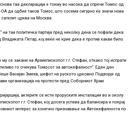
снова таа декларација е токму во насока да спречи Томос од
Ц-ОА да одбие таков Томос, што сосема сигурно ќе значи нова
сателит црква на Москва.
“ на таа политичка партија пред неколку дена се пофали дека
 Владиката Петар, кој веќе не крие дека е против какви било
.
 му се закани на Архиепископот г.г. Стефан, откако тој испрати
рпеливо го очекува Томосот за автокефалност“. Еден ден
беше Васијан Змеев, шефот на руското црковно Подворје од
ајави организација на протести пред Соборниот Храм.
ијаршија, актерите се исти проруските инсталации во и околу
ископот г.г. Стефан, кој досега успева да балансира и покрај
црковниот интерес за конечно признавање на Автокефалноста по