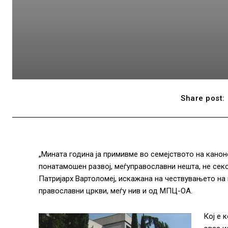
Share post:
„Мината година ја примивме во семејството на кано
понатамошен развој, меѓуправославни нешта, не сек
Патријарх Вартоломеј, искажана на чествувањето на
православни цркви, меѓу нив и од МПЦ-ОА.
Кој е 