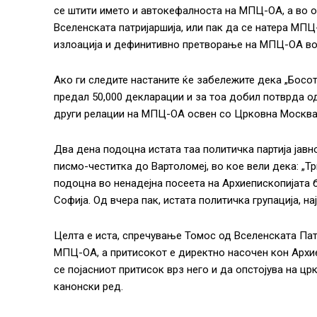
се штити името и автокефалноста на МПЦ-ОА, а во о
Вселенската патријаршија, или пак да се натера МП
излоација и дефинитивно претворање на МПЦ-ОА во 
Ако ги следите настаните ќе забележите дека „Босот
предал 50,000 декларации и за тоа добил потврда од
други релации на МПЦ-ОА освен со Црковна Москва
Два дена подоцна истата таа политичка партија јавно
писмо-честитка до Вартоломеј, во кое вели дека: „Т
подоцна во ненадејна посеета на Архиепископијата 
Софија. Од вчера пак, истата политичка групација, н
Целта е иста, спречување Томос од Вселенската Патр
МПЦ-ОА, а притисокот е директно насочен кон Архиеп
се појасниот притисок врз него и да опстојува на 
канонски ред.