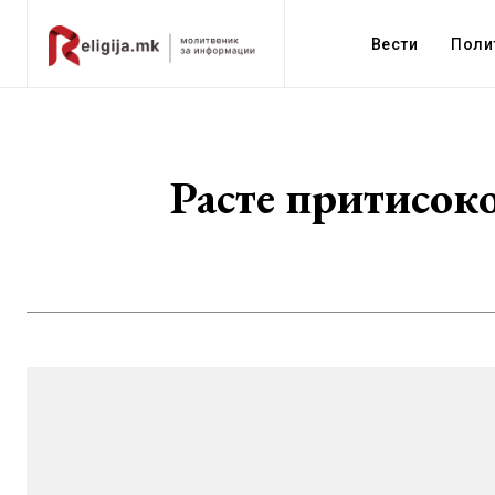
Вести
Поли
Расте притисок