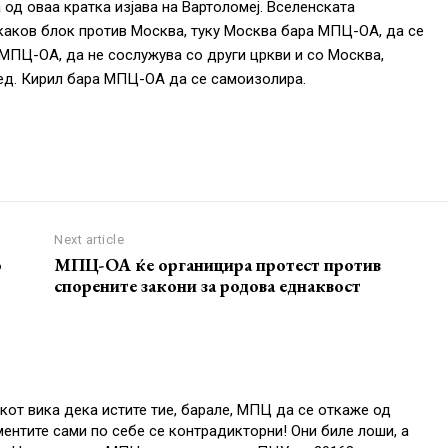
 од оваа кратка изјава на Вартоломеј. Вселенската
каков блок против Москва, туку Москва бара МПЦ-ОА, да се
 МПЦ-ОА, да не сослужува со други цркви и со Москва,
ред. Кирил бара МПЦ-ОА да се самоизолира.
Next article
о
МПЦ-ОА ќе органицира протест против
спорените закони за родова еднаквост
от вика дека истите тие, барале, МПЦ да се откаже од
ентите сами по себе се контрадикторни! Они биле лоши, а