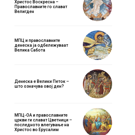
Христос Воскресна –
Православните го слават
Велигден
МПЦ и православните
денеска ја одбележуваат
Велика Сабота
Денеска е Велики Петок –
што означува овој ден?
МПЦ-ОА и православните
цркви ги слават Цветници –
последното влегување на
Христос во Ерусалим