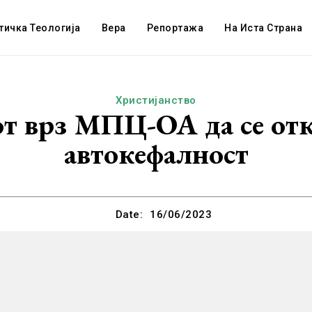
тичка Теологија
Вера
Репортажа
На Иста Страна
Христијанство
от врз МПЦ-ОА да се отк
автокефaлност
Date:
16/06/2023