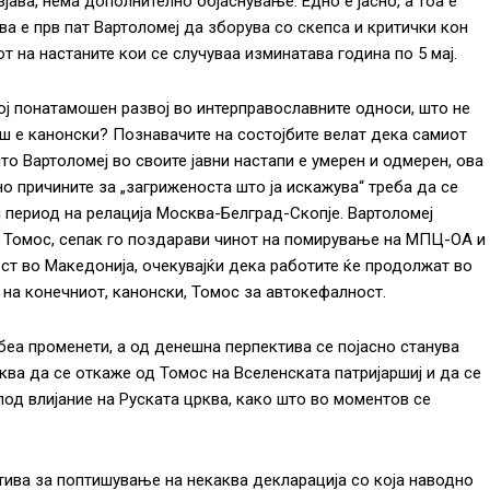
зјава, нема дополнително објаснување. Едно е јасно, а тоа е
ва е прв пат Вартоломеј да зборува со скепса и критички кон
от на настаните кои се случуваа изминатава година по 5 мај.
тој понатамошен развој во интерправославните односи, што не
ш е канонски? Познавачите на состојбите велат дека самиот
то Вартоломеј во своите јавни настапи е умерен и одмерен, ова
о причините за „загриженоста што ја искажува“ треба да се
ј период на релација Москва-Белград-Скопје. Вартоломеј
е Томос, сепак го поздарави чинот на помирување на МПЦ-ОА и
ст во Македонија, очекувајќи дека работите ќе продолжат во
на конечниот, канонски, Томос за автокефалност.
беа променети, а од денешна перпектива се појасно станува
а да се откаже од Томос на Вселенската патријаршиј и да се
од влијание на Руската црква, како што во моментов се
атива за поптишување на некаква декларација со која наводно