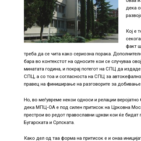
оваа и
дека о
развој
Кој е 
секога
факт ш
треба да се чита како сериозна порака. Дополнителн
бара во контекстот на односите кои се случуваа ово
минатата година, и покрај потегот на СПЦ да издад
СПЦ, а со тоа и согласноста на СПЦ за автокефално
правец на финиширање на разговорите за добивање 
Но, во меѓувреме некои односи и релации веројатно 
дека МПЦ-ОА е под силен притисок на Црковна Москв
престрои во редот православни цркви кои ќе бидат п
Бугарската и Српската.
Како дел од таа форма на притисок е и онаа инициј