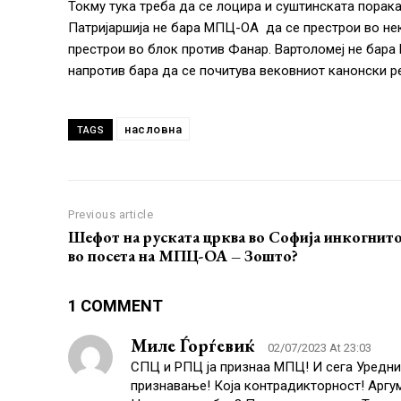
Токму тука треба да се лоцира и суштинската порака
Патријаршија не бара МПЦ-ОА да се престрои во не
престрои во блок против Фанар. Вартоломеј не бара
напротив бара да се почитува вековниот канонски 
насловна
TAGS
Previous article
Шефот на руската црква во Софија инкогнит
во посета на МПЦ-ОА – Зошто?
1 COMMENT
Миле Ѓорѓевиќ
02/07/2023 At 23:03
СПЦ и РПЦ ја признаа МПЦ! И сега Уредник
признавање! Која контрадикторност! Аргум