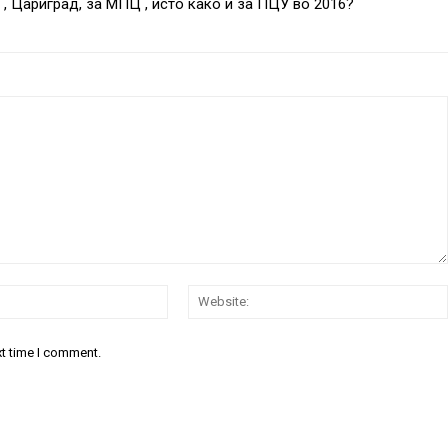
 Цариград, за МПЦ , исто како и за ПЦУ во 2016?
Email:*
xt time I comment.