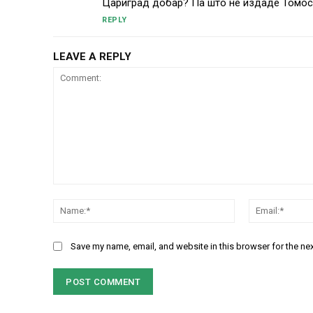
Цариград добар? Па што не издаде Томос ,
REPLY
LEAVE A REPLY
Comment:
Name:*
Save my name, email, and website in this browser for the ne