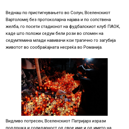
Веднаш по пристигнувањето во Солун, Вселенскиот
Вартоломеј без протоколарна најава и по сопствена
желба, го посети стадионот на фудбалскиот клуб ПАОК,
каде што положи седум бели рози во спомен на
седумтемина млади навивачи кои трагично го загубија
животот во сообраќајната несреќа во Романија.
Видливо потресен, Вселенскиот Патријарх изрази
поддршка и солидарност од свое име и од името на