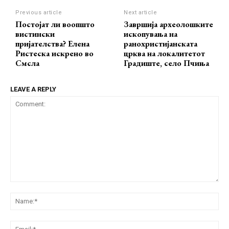
Previous article
Next article
Постојат ли воопшто
Завршија археолошките
вистински
ископувања на
пријателства? Елена
ранохристијанската
Ристеска искрено во
црква на локалитетот
Смсла
Градиште, село Пчиња
LEAVE A REPLY
Comment:
Na
Ema