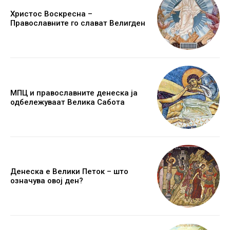
Христос Воскресна –
Православните го слават Велигден
МПЦ и православните денеска ја
одбележуваат Велика Сабота
Денеска е Велики Петок – што
означува овој ден?