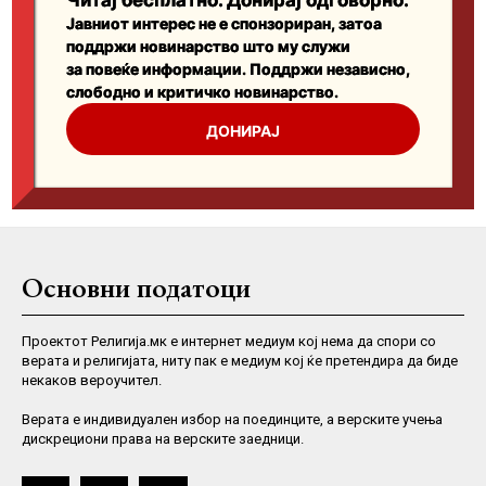
Основни податоци
Проектот Религија.мк е интернет медиум кој нема да спори со
верата и религијата, ниту пак е медиум кој ќе претендира да биде
некаков вероучител.
Верaта е индивидуален избор на поединците, а верските учења
дискрециони права на верските заедници.