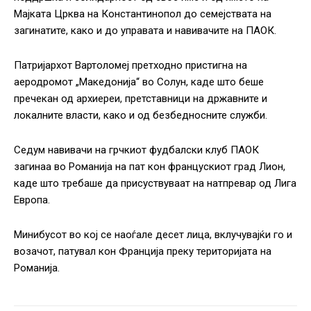
Мајката Црква на Константинопол до семејствата на
загинатите, како и до управата и навивачите на ПАОК.
Патријархот Вартоломеј претходно пристигна на
аеродромот „Македонија“ во Солун, каде што беше
пречекан од архиереи, претставници на државните и
локалните власти, како и од безбедносните служби.
Седум навивачи на грчкиот фудбалски клуб ПАОК
загинаа во Романија на пат кон францускиот град Лион,
каде што требаше да присуствуваат на натпревар од Лига
Европа.
Минибусот во кој се наоѓале десет лица, вклучувајќи го и
возачот, патувал кон Франција преку територијата на
Романија.