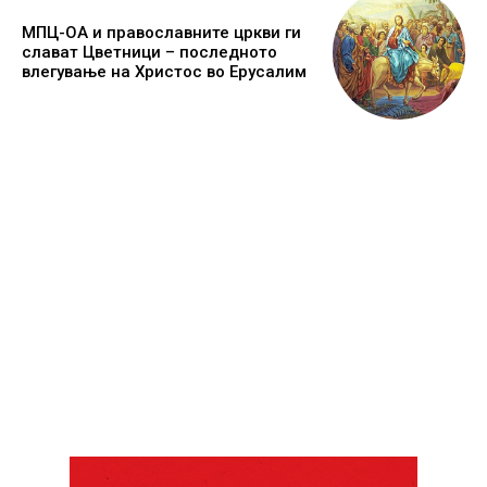
МПЦ-ОА и православните цркви ги
слават Цветници – последното
влегување на Христос во Ерусалим