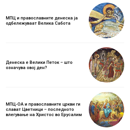
МПЦ и православните денеска ја
одбележуваат Велика Сабота
Денеска е Велики Петок – што
означува овој ден?
МПЦ-ОА и православните цркви ги
слават Цветници – последното
влегување на Христос во Ерусалим