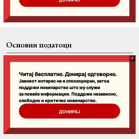
Основни податоци
Проектот Религија.мк е интернет медиум кој нема да спори со
верата и религијата, ниту пак е медиум кој ќе претендира да биде
некаков вероучител.
Читај бесплатно. Донирај одговорно.
Јавниот интерес не е спонзориран, затоа
Верaта е индивидуален избор на поединците, а верските учења
поддржи новинарство што му служи
дискрециони права на верските заедници.
за повеќе информации. Поддржи независно,
слободно и критичко новинарство.
ДОНИРАЈ
Линкови