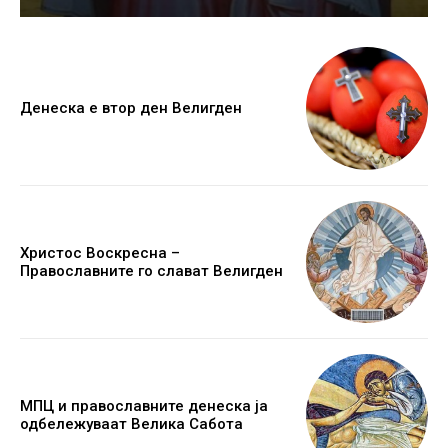
Денеска е втор ден Велигден
Христос Воскресна –
Православните го слават Велигден
МПЦ и православните денеска ја
одбележуваат Велика Сабота