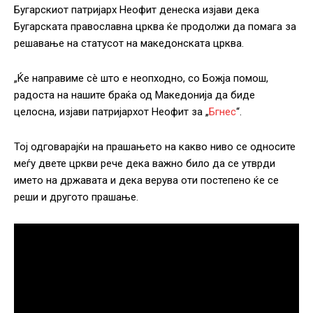
Бугарскиот патријарх Неофит денеска изјави дека
Бугарската православна црква ќе продолжи да помага за
решавање на статусот на македонската црква.
„Ќе направиме сè што е неопходно, со Божја помош,
радоста на нашите браќа од Македонија да биде
целосна, изјави патријархот Неофит за „
Бгнес
“.
Тој одговарајќи на прашањето на какво ниво се односите
меѓу двете цркви рече дека важно било да се утврди
името на државата и дека верува оти постепено ќе се
реши и другото прашање.