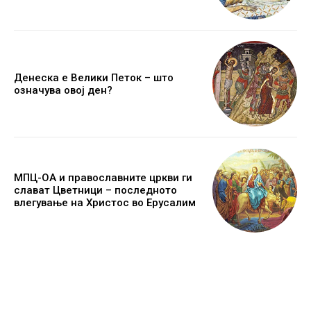
Денеска е Велики Петок – што
означува овој ден?
МПЦ-ОА и православните цркви ги
слават Цветници – последното
влегување на Христос во Ерусалим