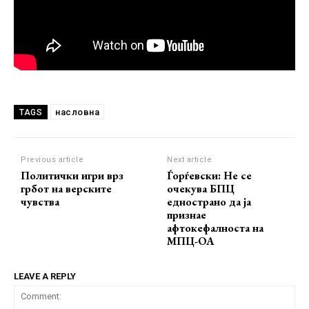
насловна
TAGS
Previous article
Next article
Политички игри врз
Ѓорѓевски: Не се
грбот на верските
очекува БПЦ
чувства
еднострано да ја
признае
афтокефалноста на
МПЦ-ОА
LEAVE A REPLY