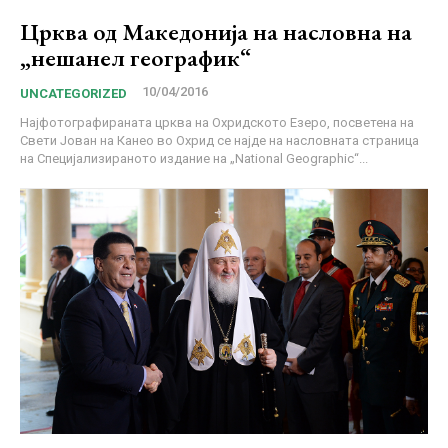
Црква од Македонија на насловна на
„нешанел географик“
10/04/2016
UNCATEGORIZED
Најфотографираната црква на Охридското Езеро, посветена на
Свети Јован на Канео во Охрид се најде на насловната страница
на Специјализираното издание на „National Geographic“...