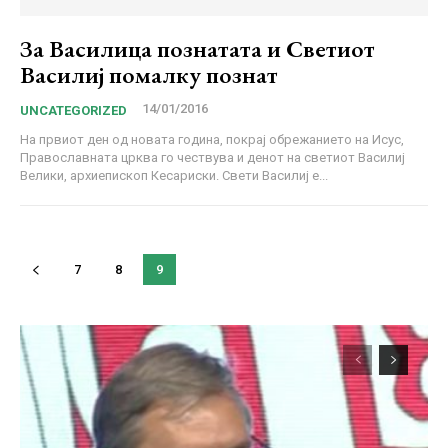
За Василица познатата и Светиот
Василиј помалку познат
14/01/2016
UNCATEGORIZED
На првиот ден од новата година, покрај обрежанието на Исус,
Православната црква го чествува и денот на светиот Василиј
Велики, архиепископ Кесариски. Свети Василиј е...
7
8
9