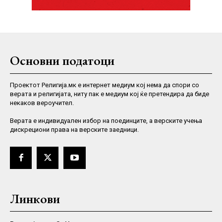
Основни податоци
Проектот Религија.мк е интернет медиум кој нема да спори со
верата и религијата, ниту пак е медиум кој ќе претендира да биде
некаков вероучител.
Верaта е индивидуален избор на поединците, а верските учења
дискрециони права на верските заедници.
Линкови