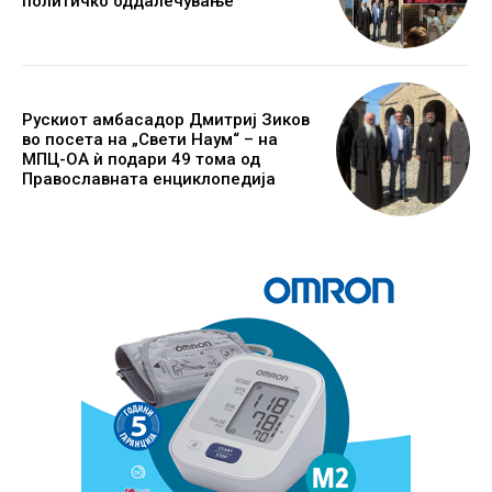
политичко оддалечување
Рускиот амбасадор Дмитриј Зиков
во посета на „Свети Наум“ – на
МПЦ-ОА ѝ подари 49 тома од
Православната енциклопедија