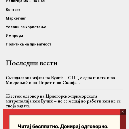
Религија.мк – За Нас
Контакт
Маркетинг
Услови за користење
Импрсум
Политика на приватност
Последни вести
Скандалзона изјава на Вучиќ – СПЦ е една и иста и во
Мокроњиќ и во Пирот и во Скопје…
Жесток одговор на Црногорско-приморската
митрополија кон Вучиќ – не се мешај во работи кои не се
твоја задача
Случајот Никанор: Дали БПЦ се соочува со критиките
или само со критичарот?
Читај бесплатно. Донирај одговорно.