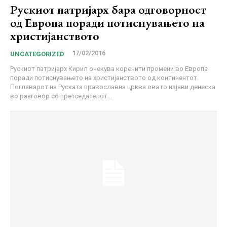
Рускиот патријарх бара одговорност
од Европа поради потиснувањето на
христијанството
17/02/2016
UNCATEGORIZED
Рускиот патријарх Кирил очекува коренити промени во Европа
поради потиснувањето на христијанството од континентот.
Поглаварот на Руската православна црква ова го изјави денеска
во разговор со претседателот...