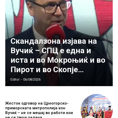
Скандалзона изјава на
Вучиќ – СПЦ е една и
иста и во Мокроњиќ и во
Пирот и во Скопје…
Editor
-
06/08/2026
Жесток одговор на Црногорско-
приморската митрополија кон
Вучиќ – не се мешај во работи кои
не се твоја задача