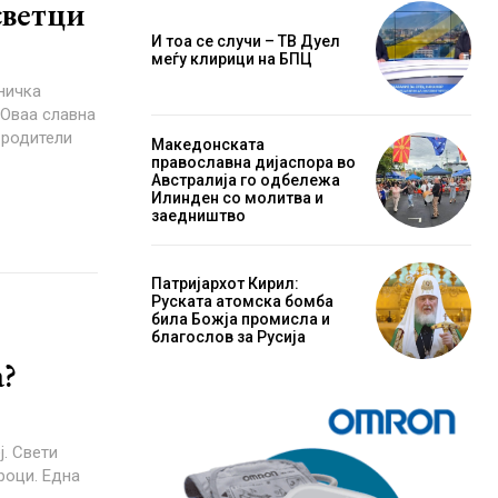
светци
И тоа се случи – ТВ Дуел
меѓу клирици на БПЦ
 родители
Македонската
православна дијаспора во
Австралија го одбележа
Илинден со молитва и
заедништво
Патријархот Кирил:
Руската атомска бомба
била Божја промисла и
благослов за Русија
а?
ороци. Една