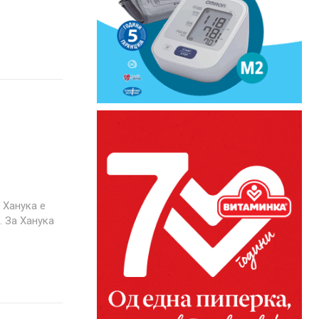
е
. За Ханука