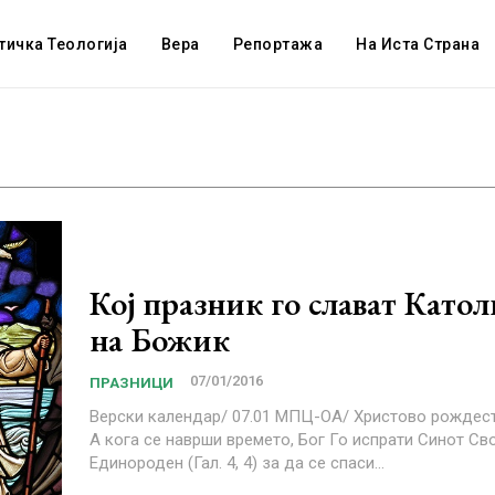
тичка Теологија
Вера
Репортажа
На Иста Страна
Кој празник го слават Като
на Божик
07/01/2016
ПРАЗНИЦИ
Верски календар/ 07.01 МПЦ-ОА/ Христово рождество - Божик
А кога се наврши времето, Бог Го испрати Синот Сво
Единороден (Гал. 4, 4) за да се спаси...