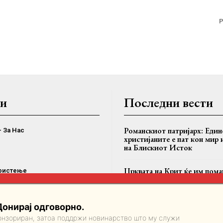
P
и
Последни вести
Романскиот патријарх: Един
– За Нас
христијаните е пат кон мир 
на Блискиот Исток
Црквата на Крит ќе им пома
ористење
настраданите од големите п
Најавена материјална и духо
поддршка
приватност
Донирај одговорно.
понзориран, затоа поддржи новинарство што му служи
Митрополитот Пимен и Еп