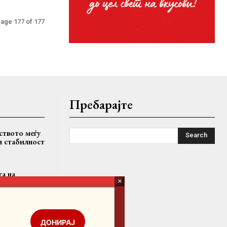
age 177 of 177
Пребарајте
ството меѓу
Search
и стабилност
га на
ожари:
вна
ДОНИРАЈ
ископот