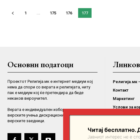
1
...
175
176
177
Основни податоци
Линков
Проектот Религија.мк е интернет медиум кој
Религија.мк 
нема да спори со верата и религијата, ниту
Контакт
пак е медиум кој ќе претендира да биде
некаков вероучител.
Маркетинг
Услови за к
Верaта е индивидуален избор на поединците, а
верските учења дискрециони права на
Импрсум
верските заедници.
Политика на 
Читај бесплатно. 
Јавниот интерес не е с