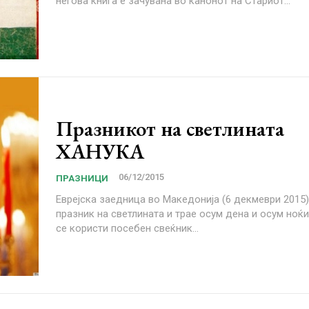
негова книга е зачувана во канонот на Стариот...
Празникот на светлината
ХАНУКА
06/12/2015
ПРАЗНИЦИ
Еврејска заедница во Македонија (6 декмеври 2015) Ханука 
празник на светлината и трае осум дена и осум ноќи
се користи посебен свеќник...