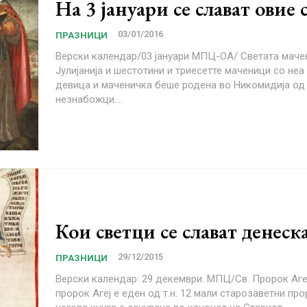
На 3 јануари се слават овие 
03/01/2016
ПРАЗНИЦИ
Верски календар/03 јануари МПЦ-ОА/ Светата маченичка
Јулијанија и шестотини и триесетте маченици со неа Оваа славна
девица и маченичка беше родена во Никомидија од
незнабожци....
Кои светци се слават денеск
29/12/2015
ПРАЗНИЦИ
Верски календар: 29 декември. МПЦ/Св. Пророк Агеј. Свети
пророк Агеј е еден од т.н. 12 мали старозаветни пр