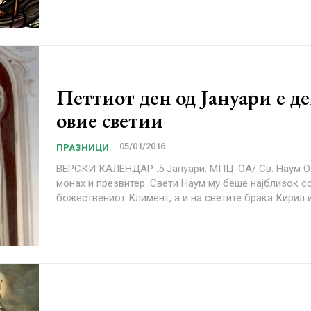
Петтиот ден од Јануари е де
овие светии
05/01/2016
ПРАЗНИЦИ
ВЕРСКИ КАЛЕНДАР :5 Јануари. МПЦ-ОА/ Св. Наум Охридски,
монах и презвитер. Свети Наум му беше најблизок соработник на
божествениот Климент, а и на светите браќа Кирил и.