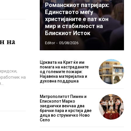
Романскиот патријарх:
Единството меѓу
христијаните е пат кон
мир и стабилност на
Блискиот Исток
н на
Editor
-
05/08/2026
Црквата на Крит ќе им
помага на настраданите
од големите пожари:
Најавена материјална и
духовна поддршка
..
Митрополитот Пимен и
Епископот Марко
заеднички венчаа два
брачни пара и крстија две
деца во струмичко Ново
Село