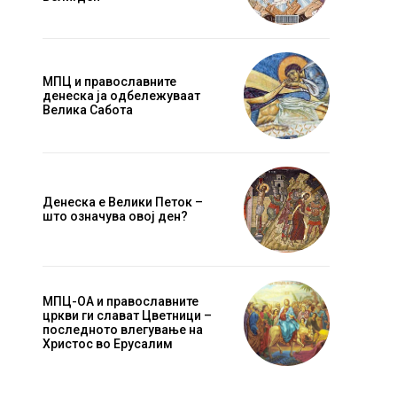
МПЦ и православните
денеска ја одбележуваат
Велика Сабота
Денеска е Велики Петок –
што означува овој ден?
МПЦ-ОА и православните
цркви ги слават Цветници –
последното влегување на
Христос во Ерусалим