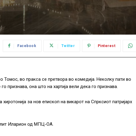
Facebook
Twitter
Pinterest
о Томос, во пракса се претвора во комедија. Неколку пати во
го признава, она што на хартија вели дека го признава.
а хиротонија за нов епископ на викарот на Спрксиот патријарх
олит Иларион од МПЦ-ОА.