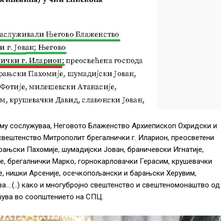
 му сослужуваа, Неговото Блаженство Архиепископ Охридски и
свештенство Митрополит брегалнички г. Иларион, преосветени
рањски Пахомије, шумадијски Јован, браничевски Игнатије,
е, брегалнички Марко, горнокарловачки Герасим, крушевачки
е, нишки Арсеније, осечкопољански и барањски Херувим,
а….(..) како и многубројно свештенство и свештеномонаштво од
шува во соопштението на СПЦ.