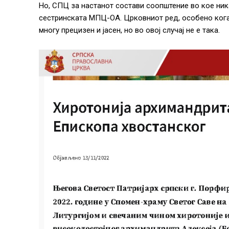
Но, СПЦ за настанот состави соопштение во кое ник
сестринската МПЦ-ОА. Црковниот ред, особено кога
многу прецизен и јасен, но во овој случај не е така.