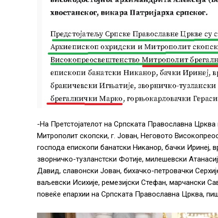
-На Претстојателот на Српската Православна Црква
Митрополит скопски, г. Јован, Неговото Високопрео
господа епископи банатски Никанор, бачки Иринеј, в
зворничко-тузланстски Фотије, милешевски Атанасиј
Давид, славонски Јован, бихачко-петровачки Серхиј
ваљевски Исихије, ремезијски Стефан, марчански Сав
повеќе епархии на Српската Православна Црква, пи