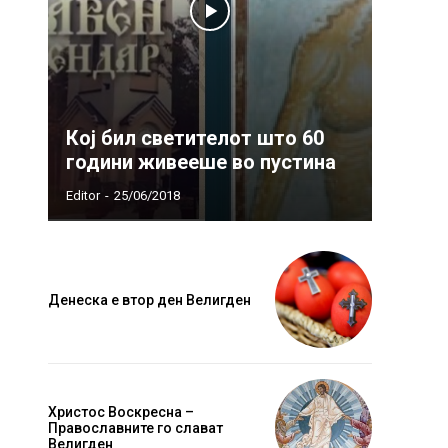
Кој бил светителот што 60
години живееше во пустина
Editor
-
25/06/2018
Денеска е втор ден Велигден
Христос Воскресна –
Православните го слават
Велигден