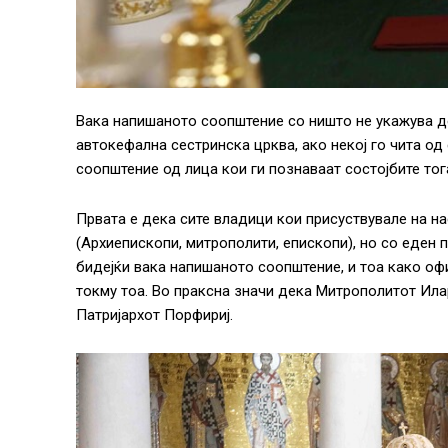
Вака напишаното соопштение со ништо не укажува д
автокефална сестринска црква, ако некој го чита од 
соопштение од лица кои ги познаваат состојбите тог
Првата е дека сите владици кои присуствувале на на
(Архиепископи, митрополити, епископи), но со еден п
бидејќи вака напишаното соопштение, и тоа како о
токму тоа. Во праксна значи дека Митрополитот Ила
Патријархот Порфириј.