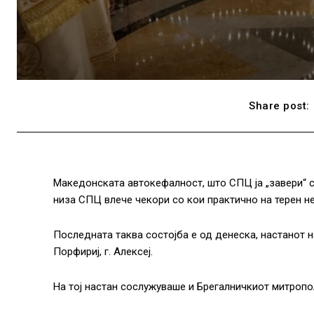
Share post:
Македонската автокефалност, што СПЦ ја „завери“ с
низа СПЦ влече чекори со кои практично на терен не 
Последната таква состојба е од денеска, настанот н
Порфириј, г. Алексеј.
На тој настан сослужуваше и Брегалничкиот митроп