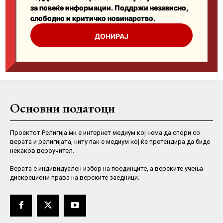
Основни податоци
Проектот Религија.мк е интернет медиум кој нема да спори со
верата и религијата, ниту пак е медиум кој ќе претендира да биде
некаков вероучител.
Верaта е индивидуален избор на поединците, а верските учења
дискрециони права на верските заедници.