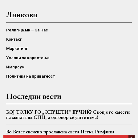
Линкови
Религија.мк – За Нас
Контакт
Маркетинг
Услови за користење
Импрсум
Политика на приватност
Последни вести
КОЈ ТОЛКУ ГО „ОПУШТИ“ ВУЧИЌ? Скопје го смести
на мапата на СПЦ, а одговор сè уште нема!
Во Велес свечено прославена света Петка Римјанка