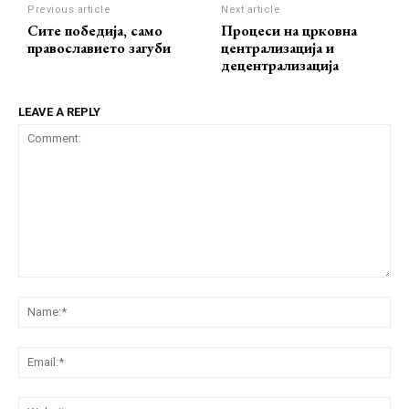
Previous article
Next article
Сите победија, само
Процеси на црковна
православието загуби
централизација и
децентрализација
LEAVE A REPLY
Comment:
Na
Ema
Web