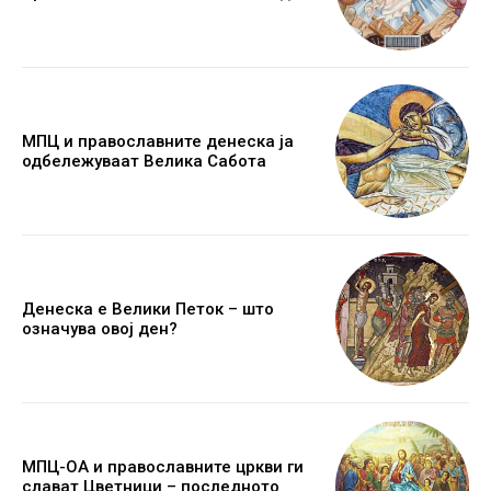
МПЦ и православните денеска ја
одбележуваат Велика Сабота
Денеска е Велики Петок – што
означува овој ден?
МПЦ-ОА и православните цркви ги
слават Цветници – последното