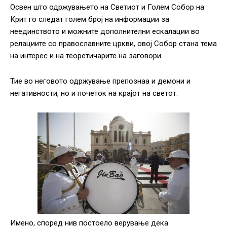
Освен што одржувањето на Светиот и Голем Собор на
Крит го следат голем број на информации за
неединството и можните дополнителни ескалации во
релациите со православните цркви, овој Собор стана тема
на интерес и на теоретичарите на заговори.
Тие во неговото одржување препознаа и демони и
негативности, но и почеток на крајот на светот.
Имено, според нив постоело верување дека