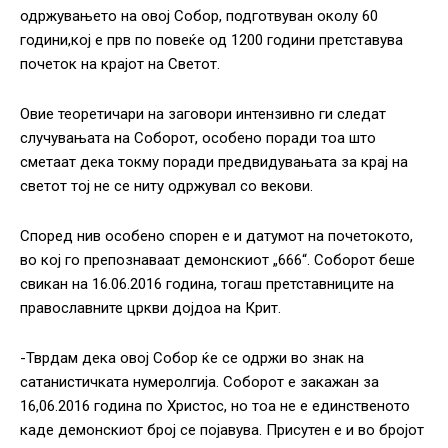
одржувањето на овој Собор, подготвуван околу 60
години,кој е прв по повеќе од 1200 години претставува
почеток на крајот на Светот.
Овие теоретичари на заговори интензивно ги следат
случувањата на Соборот, особено поради тоа што
сметаат дека токму поради предвидувањата за крај на
светот тој не се ниту одржувал со векови.
Според нив особено спорен е и датумот на почетокото,
во кој го препознаваат демонскиот „666“. Соборот беше
свикан на 16.06.2016 година, тогаш претставниците на
православните цркви дојдоа на Крит.
-Тврдам дека овој Собор ќе се одржи во знак на
сатанистичката нумеролгија. Соборот е закажан за
16,06.2016 година по Христос, но тоа не е единственото
каде демонскиот број се појавува. Присутен е и во бројот