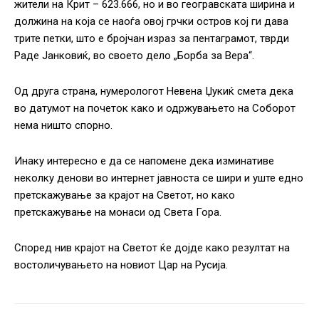
жители на Крит – 623.666, но и во геогравската ширина и
должина на која се наоѓа овој грчки остров кој ги дава
трите петки, што е бројчан израз за пентаграмот, тврди
Раде Јанковиќ, во своето дело „Борба за Вера“.
Од друга страна, нумерологот Невена Џукиќ смета дека
во датумот на почеток како и одржувањето на Соборот
нема ништо спорно.
Инаку интересно е да се напомене дека изминативе
неколку денови во интернет јавноста се шири и уште едно
претскажување за крајот на Светот, но како
претскажување на монаси од Света Гора.
Според нив крајот на Светот ќе дојде како резултат на
востоличувањето на новиот Цар на Русија.