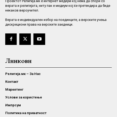
Проектот Религија.мк е интернет медиум кој нема да спори со
верата и религијата, ниту пак е медиум кој ќе претендира да биде
некаков вероучител.
Верaта е индивидуален избор на поединците, а верските учења
дискрециони права на верските заедници.
Линкови
Религија.мк – За Нас
Контакт
Маркетинг
Услови за користење
Импрсум
Политика на приватност