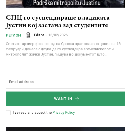
СПЦ го суспендираше владиката
Јустин кој застана зад студентите
Editor
-
18/02/2026
РЕГИОН
Светиот архиерејски синод на Српска православна црква на 18
февруари донесе одлука да го суспендира архиепископот и
митрополит жички Јустин, пишува во документот што...
I WANT IN
I've read and accept the
Privacy Policy
.