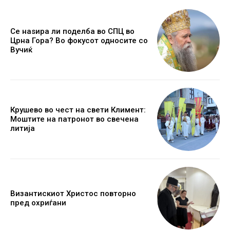
Се наѕира ли поделба во СПЦ во
Црна Гора? Во фокусот односите со
Вучиќ
Крушево во чест на свети Климент:
Моштите на патронот во свечена
литија
Византискиот Христос повторно
пред охриѓани