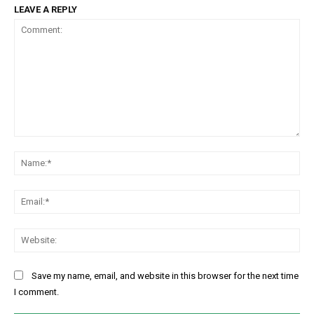
LEAVE A REPLY
Comment:
Na
Ema
Web
Save my name, email, and website in this browser for the next time
I comment.