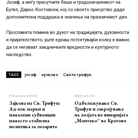
Јосиф, а меѓу присутните беше и градоначалникот на
Бутел, Дарко Костовски, кој со своето присуство даде
дополнителна поддршка и значење на празничниот ден.
Прославата помина во духот на традицијата, духовноста
и пријателството, уште еднаш потсетувајќи колку е важно
да се негуваат заедничките вредности и културното
наследство.
јосиф
кучково
Свети трифун
TAGS
Previous article
Next article
Зајкова на Св. Трифун:
Одбележување Св.
Ад-хок мерки и
Трифун и закројување
намалени субвенции
на лозјата во винаријата
наместо стабилна
„Монтеко“ во Кратово
политика за лозарите