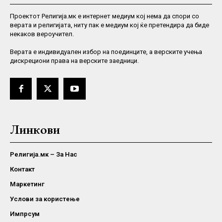
Проектот Религија.мк е интернет медиум кој нема да спори со
верата и религијата, ниту пак е медиум кој ќе претендира да биде
некаков вероучител.
Верaта е индивидуален избор на поединците, а верските учења
дискрециони права на верските заедници.
Линкови
Религија.мк – За Нас
Контакт
Маркетинг
Услови за користење
Импрсум