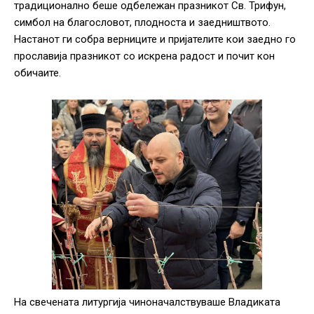
традиционално беше одбележан празникот Св. Трифун,
симбол на благословот, плодноста и заедништвото.
Настанот ги собра верниците и пријателите кои заедно го
прославија празникот со искрена радост и почит кон
обичаите.
На свечената литургија чиноначалствуваше Владиката