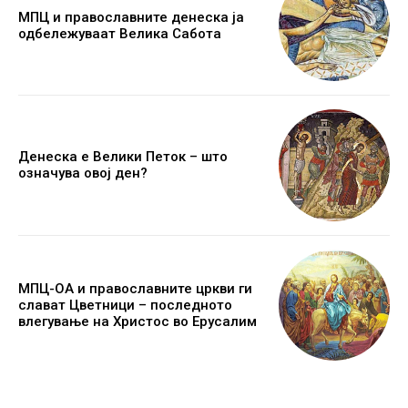
МПЦ и православните денеска ја
одбележуваат Велика Сабота
Денеска е Велики Петок – што
означува овој ден?
МПЦ-ОА и православните цркви ги
слават Цветници – последното
влегување на Христос во Ерусалим