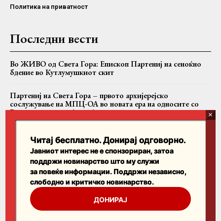
Политика на приватност
Последни вести
Во ЖИВО од Света Гора: Епископ Партениј на сеноќно
бдение во Кутлумушкиот скит
Партениј на Света Гора – првото архијерејско
сослужување на МПЦ-ОА во новата ера на односите со
Вселенската патријаршија
Вартоломеј, Теодор II и Јован заедно на Имврос
Читај бесплатно. Донирај одговорно.
Јавниот интерес не е спонзориран, затоа
поддржи новинарство што му служи
Пребарајте
за повеќе информации. Поддржи независно,
слободно и критичко новинарство.
Search
ДОНИРАЈ