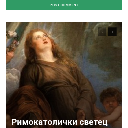
Римокатолички светец