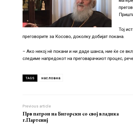
матери
прегов
Пришти
Тој ис
преговорите за Косово, доколку добијат покана.
– Ако некој нè покани и ни даде шанса, ние ќе се вк
следиме напредокот на преговарачкиот процес, рече
насловна
TAGS
Previous article
Прв патрон на Бигорски со свој владика
г.Партениј