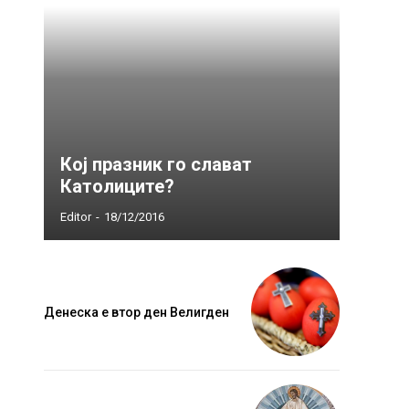
Кој празник го слават
Католиците?
Editor
-
18/12/2016
Денеска е втор ден Велигден