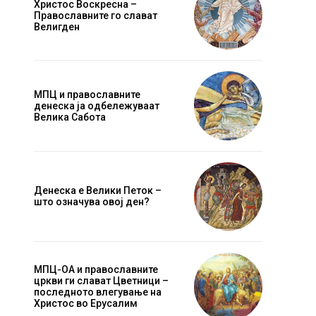
Христос Воскресна –
Православните го слават
Велигден
МПЦ и православните
денеска ја одбележуваат
Велика Сабота
Денеска е Велики Петок –
што означува овој ден?
МПЦ-ОА и православните
Website:
цркви ги слават Цветници –
последното влегување на
Христос во Ерусалим