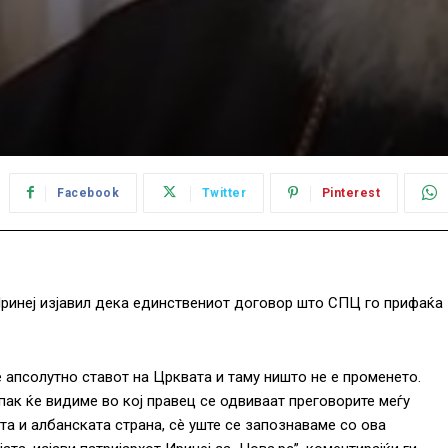
Facebook
Twitter
Pinterest
Иринеј изјавил дека единствениот договор што СПЦ го прифаќа
е апсолутно ставот на Црквата и таму ништо не е променето.
пак ќе видиме во кој правец се одвиваат преговорите меѓу
та и албанската страна, сè уште се запознаваме со ова