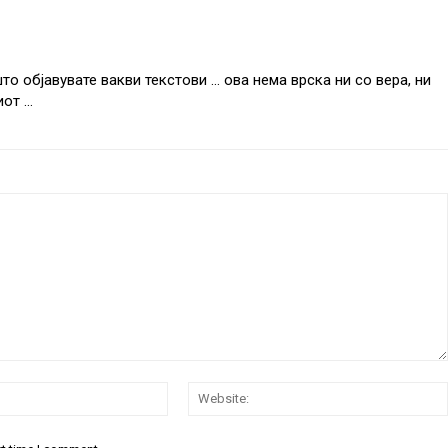
о објавувате вакви текстови … ова нема врска ни со вера, ни
иот …
Email:*