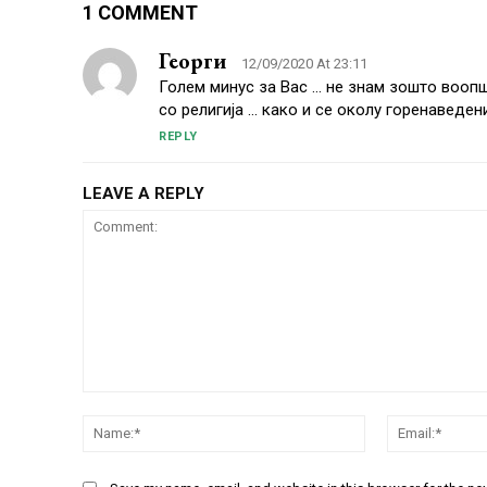
1 COMMENT
Георги
12/09/2020 At 23:11
Голем минус за Вас … не знам зошто воопшт
со религија … како и се околу горенаведен
REPLY
LEAVE A REPLY
Comment:
Name:*