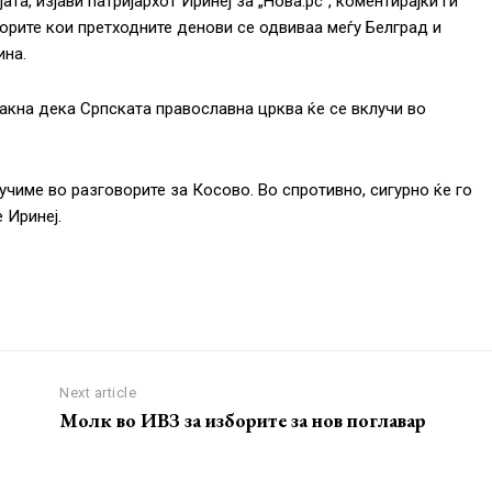
јата, изјави патријархот Иринеј за „Нова.рс”, коментирајќи ги
орите кои претходните денови се одвиваа меѓу Белград и
на.
такна дека Српската православна црква ќе се вклучи во
лучиме во разговорите за Косово. Во спротивно, сигурно ќе го
 Иринеј.
Next article
Молк во ИВЗ за изборите за нов поглавар