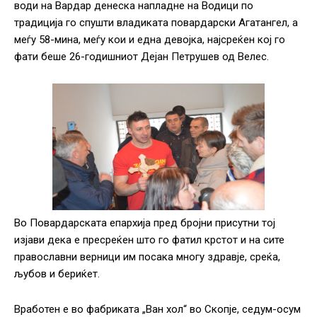
води на Вардар денеска напладне на Водици по
традиција го спушти владиката повардарски Агатангел, а
меѓу 58-мина, меѓу кои и една девојка, најсреќен кој го
фати беше 26-годишниот Дејан Петрушев од Велес.
Во Повардарската епархија пред бројни присутни тој
изјави дека е пресреќен што го фатил крстот и на сите
православни верници им посака многу здравје, среќа,
љубов и бериќет.
Вработен е во фабриката „Ван хол“ во Скопје, седум-осум