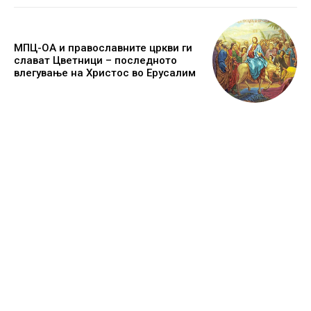
МПЦ-ОА и православните цркви ги
слават Цветници – последното
влегување на Христос во Ерусалим