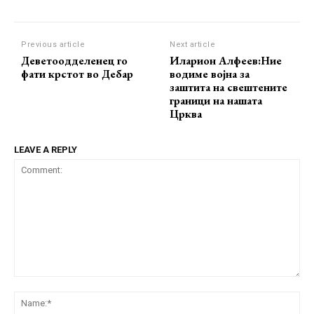
Previous article
Next article
Деветоодделенец го
Иларион Алфеев:Ние
фати крстот во Дебар
водиме војна за
заштита на свештените
граници на нашата
Црква
LEAVE A REPLY
Comment:
Na