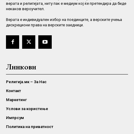
верата и религијата, ниту пак е медиум кој ќе претендира да биде
некаков вероучител.
Верaта е индивидуален избор на поединците, а верските учења
дискрециони права на верските заедници.
Линкови
Религија.мк – За Нас
Контакт
Маркетинг
Услови за користење
Импрсум
Политика на приватност