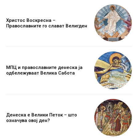
Христос Воскресна –
Православните го слават Велигден
МПЦ и православните денеска ја
одбележуваат Велика Сабота
Денеска е Велики Петок – што
означува овој ден?