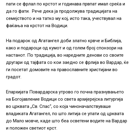
пати се фрлал по крстот и годинава првпат имал среќа и
да го фати. Рече дека ја продолжува традицијата на
семејството и на татко му кој, исто така, учествувал на
фаќања на крстот на Водици.
На подарок од Агатангел доби златно крвче и Библија,
како и подароци од кумот и од голем број спонзори на
настанот. По традиција, во наредните денови со своите
другари од тајфата со кои заедно се фрлија во Вардар, ќе
ги посетат домовите на православните христијани во
градот.
Епархијата Повардарска утрово го почна празнувањето
на Богојавление Водици со света архијерејска литургија
во црквата „Св. Спас“, со која чиноначалствуваше
владиката Агатангел, по што литија се упати од црквата
до Мало мовче, каде што беа осветени водите на Вардар
и положен светиот крст.