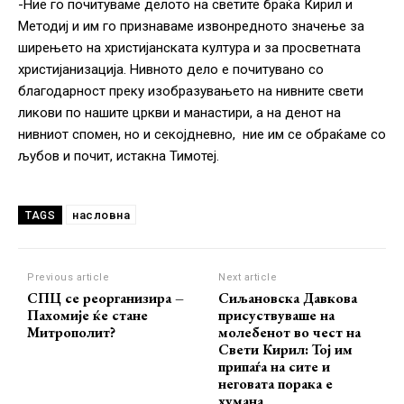
-Ние го почитуваме делото на светите браќа Кирил и
Методиј и им го признаваме извонредното значење за
ширењето на христијанската култура и за просветната
христијанизација. Нивното дело е почитувано со
благодарност преку изобразувањето на нивните свети
ликови по нашите цркви и манастири, а на денот на
нивниот спомен, но и секојдневно, ние им се обраќаме со
љубов и почит, истакна Тимотеј.
насловна
TAGS
Previous article
Next article
СПЦ се реорганизира –
Сиљановска Давкова
Пахомије ќе стане
присуствуваше на
Митрополит?
молебенот во чест на
Свети Кирил: Тој им
припаѓа на сите и
неговата порака е
хумана