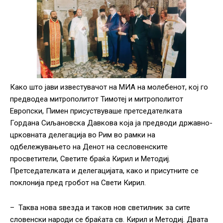
Како што јави известувачот на МИА на молебенот, кој го
предводеа митрополитот Тимотеј и митрополитот
Европски, Пимен присуствуваше претседателката
Гордана Сиљановска Давкова која ја предводи државно-
црковната делегација во Рим во рамки на
одбележувањето на Денот на сесловенските
просветители, Светите браќа Кирил и Методиј.
Претседателката и делегацијата, како и присутните се
поклонија пред гробот на Свети Кирил.
– Таква нова ѕвезда и таков нов светилник за сите
словенски народи се браќата св. Кирил и Методиј. Двата