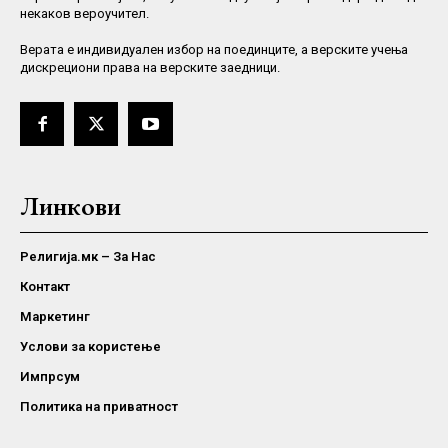
некаков вероучител.
Верaта е индивидуален избор на поединците, а верските учења
дискрециони права на верските заедници.
Линкови
Религија.мк – За Нас
Контакт
Маркетинг
Услови за користење
Импрсум
Политика на приватност