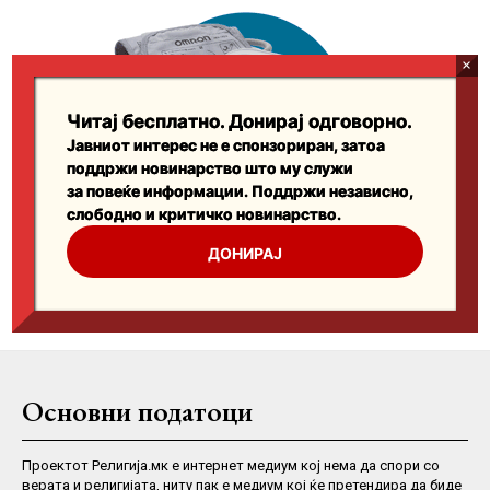
Основни податоци
Проектот Религија.мк е интернет медиум кој нема да спори со
верата и религијата, ниту пак е медиум кој ќе претендира да биде