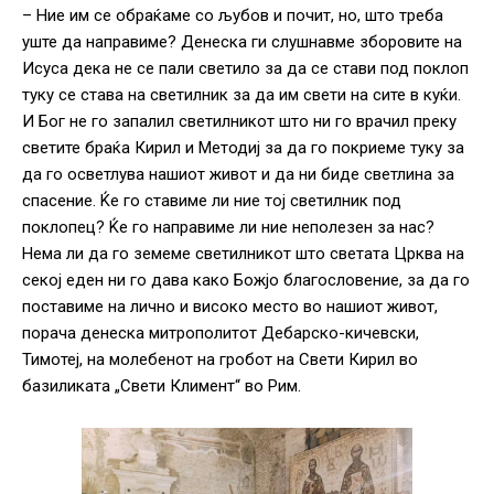
– Ние им се обраќаме со љубов и почит, но, што треба
уште да направиме? Денеска ги слушнавме зборовите на
Исуса дека не се пали светило за да се стави под поклоп
туку се става на светилник за да им свети на сите в куќи.
И Бог не го запалил светилникот што ни го врачил преку
светите браќа Кирил и Методиј за да го покриеме туку за
да го осветлува нашиот живот и да ни биде светлина за
спасение. Ќе го ставиме ли ние тој светилник под
поклопец? Ќе го направиме ли ние неполезен за нас?
Нема ли да го земеме светилникот што светата Црква на
секој еден ни го дава како Божјо благословение, за да го
поставиме на лично и високо место во нашиот живот,
порача денеска митрополитот Дебарско-кичевски,
Тимотеј, на молебенот на гробот на Свети Кирил во
базиликата „Свети Климент“ во Рим.