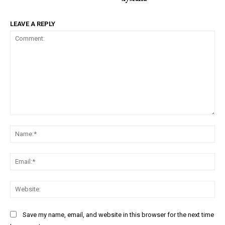
LEAVE A REPLY
Comment:
Na
Ema
Web
Save my name, email, and website in this browser for the next time