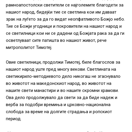
рамноапостолски светители се најголемите благодети за
нашиот народ, бидејќи тие се светлина кои им даваат
зрак на луѓето за да го видат неопфатливото Божјо небо.
Тие се Божји угодници и покровители на нашиот народ и
се светилници кои ни се дадени од Божјата рака за да ги
осветлуваат сите патишта во нашиот живот, рече
митрополитот Тимотеј.
Овие светилници, продолжи Тимотеј, биле благослов за
нашиот народ уште пред многу векови. Светлината на
светикирило-методиевото дело никогаш не згаснувало
во животот на македонскиот народ, во животот на
нашите свети манастири и во нашите скромни храмови.
Ова дело продолжувало да свети за да биде надеж и
верба за подобри времиња и црковно-национална
слобода за време на долгите страдања и ропскиот
период.