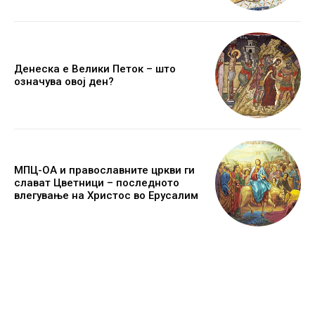
Денеска е Велики Петок – што
означува овој ден?
МПЦ-ОА и православните цркви ги
слават Цветници – последното
влегување на Христос во Ерусалим