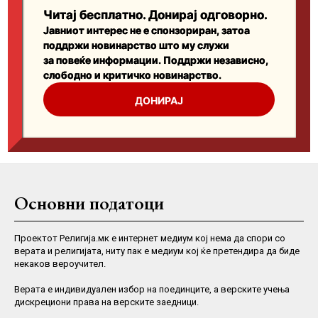
Основни податоци
Проектот Религија.мк е интернет медиум кој нема да спори со
верата и религијата, ниту пак е медиум кој ќе претендира да биде
некаков вероучител.
Верaта е индивидуален избор на поединците, а верските учења
дискрециони права на верските заедници.