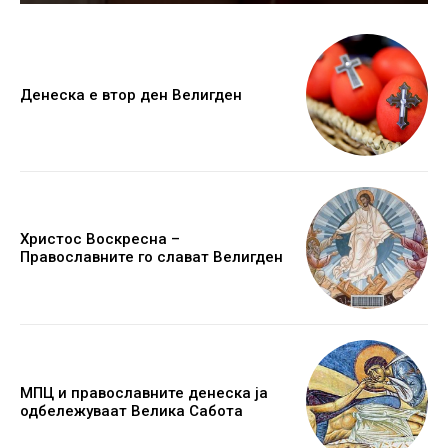
Денеска е втор ден Велигден
Христос Воскресна –
Православните го слават Велигден
МПЦ и православните денеска ја
одбележуваат Велика Сабота