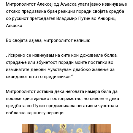
Митрополитот Алексeј од Аљаска упати јавно извинување
откако предизвика бран реакции поради својата средба
со рускиот претседател Владимир Путин во Анкориџ,
Аљаска.
Во својата изјава, митрополитот напиша:
„Искрено се извинувам на сите кои доживеале болка,
страдање или збунетост поради моите постапки во
изминатите денови. Чувствувам длабоко жалење за
скандалот што го предизвикав.“
Митрополитот истакна дека неговата намера била да
покаже христијанско гостопримство, но свесен е дека
средбата со Путин предизвикала негативни чувства и
соблазна кај многу верници.