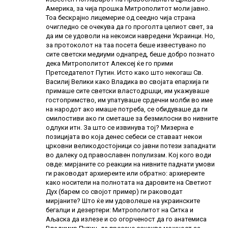
Америка, за чија прошка Митрополитот моли јавно.
Тоа бескрајно лицемерие од сеедно чија страна
очигледно се очекува да го проголта целиот свет, за
да им се удоволи на некоиси навредени Украинци. Но,
за протоколот на таа посета беше известувано по
сите светски медиуми однапред, беше добро познато
дека Митрополитот Алексеј ќе го прими
Претседателот Путин. Исто како што некогаш Св.
Василиј Велики како Владика во својата епархија ги
примаше сите светски властодршци, им укажуваше
гостопримство, им упатуваше срдечни молби во име
на народот ако имаше потреба, се обидуваше да ги
смилостиви ако ги сметаше за безмилосни во нивните
одлуки итн. За што се извинува тој? Мизерна е
позицијата во која денес себеси се ставаат некои
црковни великодостојници со јавни потези западнати
во далеку од православен популизам. Кој кого води
овде: мирјаните со реакции на нивните паднати умови
ги раководат архиереите или обратно: архиереите
како носители на полнотата на даровите на Светиот
Дух (барем со својот пример) ги раководат
мирјаните? Што ќе им удоволеше на украинските
бегалци и дезертери: Митрополитот на Ситка и
Аљаска да излезе и со огорченост да го анатемиса