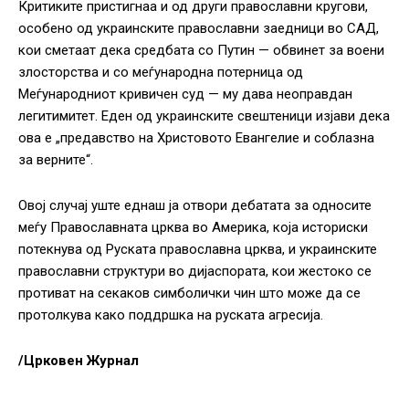
Критиките пристигнаа и од други православни кругови,
особено од украинските православни заедници во САД,
кои сметаат дека средбата со Путин — обвинет за воени
злосторства и со меѓународна потерница од
Меѓународниот кривичен суд — му дава неоправдан
легитимитет. Еден од украинските свештеници изјави дека
ова е „предавство на Христовото Евангелие и соблазна
за верните“.
Овој случај уште еднаш ја отвори дебатата за односите
меѓу Православната црква во Америка, која историски
потекнува од Руската православна црква, и украинските
православни структури во дијаспората, кои жестоко се
противат на секаков симболички чин што може да се
протолкува како поддршка на руската агресија.
/Црковен Журнал