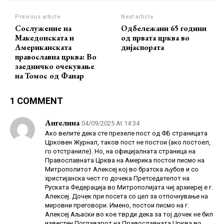
Previous article
Next article
Сослужение на
Одбележани 65 години
Македонската и
од првата црква во
Американската
дијаспората
православна црква: Во
заедничко очекување
на Томос од Фанар
1 COMMENT
Ангелина
04/09/2025 At 14:34
Ако велите дека сте презеле пост од ФБ страницата
Црковен Журнал, таков пост не постои (ако постоел,
го отстраниле). Но, на официјалната страница на
Православната Црква на Америка постои писмо на
Митрополитот Алексеј кој во братска љубов и со
христијанска чест го дочека Претседателот на
Руската Федерација во Митрополијата чиј архиереј е г.
Алексеј. Дочек при посета со цел за отпочнување на
мировни преговори. Имено, постои писмо на г.
Алексеј Аљаски во кое тврди дека за тој дочек не бил
известен Поглаварот на Православната Црква во