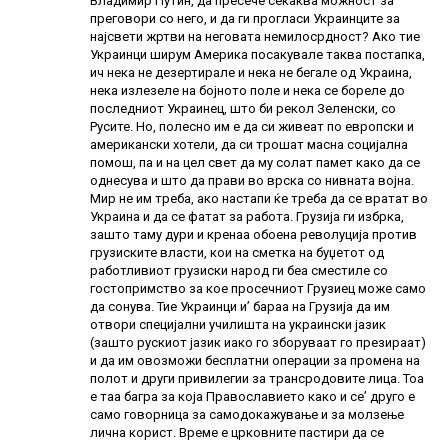
Владимир Путин, да пресече секаква можност за
преговори со него, и да ги прогласи Украинците за
најсвети жртви на неговата немилосрдност? Ако тие
Украинци ширум Америка посакувале таква постапка,
ич нека не дезертирале и нека не бегале од Украина,
нека излезеле на бојното поле и нека се бореле до
последниот Украинец, што би рекол Зеленски, со
Русите. Но, полесно им е да си живеат по европски и
американски хотели, да си трошат масна социјална
помош, па и на цел свет да му солат памет како да се
однесува и што да прави во врска со нивната војна.
Мир не им треба, ако настапи ќе треба да се вратат во
Украина и да се фатат за работа. Грузија ги избрка,
зашто таму дури и кренаа обоена револуција против
грузиските власти, кои на сметка на буџетот од
работливиот грузиски народ ги беа сместиле со
гостопримство за кое просечниот Грузиец може само
да сонува. Тие Украинци и’ бараа на Грузија да им
отвори специјални училишта на украински јазик
(зашто рускиот јазик иако го зборуваат го презираат)
и да им овозможи бесплатни операции за промена на
полот и други привилегии за трансродовите лица. Тоа
е таа багра за која Православието како и се’ друго е
само говорница за самодокажување и за молзење
лична корист. Време е црковните пастири да се