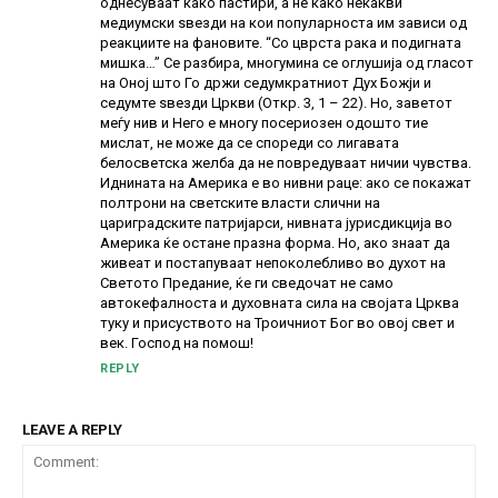
однесуваат како пастири, а не како некакви
медиумски ѕвезди на кои популарноста им зависи од
реакциите на фановите. “Со цврста рака и подигната
мишка…” Се разбира, многумина се оглушија од гласот
на Оној што Го држи седумкратниот Дух Божји и
седумте ѕвезди Цркви (Откр. 3, 1 – 22). Но, заветот
меѓу нив и Него е многу посериозен одошто тие
мислат, не може да се спореди со лигавата
белосветска желба да не повредуваат ничии чувства.
Иднината на Америка е во нивни раце: ако се покажат
полтрони на светските власти слични на
цариградските патријарси, нивната јурисдикција во
Америка ќе остане празна форма. Но, ако знаат да
живеат и постапуваат непоколебливо во духот на
Светото Предание, ќе ги сведочат не само
автокефалноста и духовната сила на својата Црква
туку и присуството на Троичниот Бог во овој свет и
век. Господ на помош!
REPLY
LEAVE A REPLY