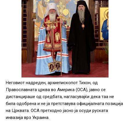
Неговиот надреден, архиепископот Тихон, од
Православната црква во Америка (OCA), јавно се
дистанцираше од средбата, нагласувајќи дека таа не
била одобрена и не ја претставува официјалната позиција
на Црквата. OCA претходно јасно ја осуди руската
инвазија врз Украина.