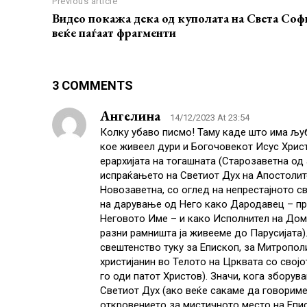
Previous article
Видео покажа дека од куполата на Света Соф
веќе паѓаат фрагменти
3 COMMENTS
Ангелина
14/12/2023 At 23:54
Колку убаво писмо! Таму каде што има љуб
кое живеел дури и Богочовекот Исус Христ
ерархијата на тогашната (Старозаветна од 
испраќањето на Светиот Дух на Апостолите
Новозаветна, со оглед на непрестајното с
на дарување од Него како Дародавец – прв
Неговото Име – и како Исполнител на Домо
разни рамништа ја живееме до Парусијата).
свештенство туку за Епископ, за Митропол
христијанин во Телото на Црквата со својо
го оди патот Христов). Значи, кога зборув
Светиот Дух (ако веќе сакаме да говориме
откровението за мистичното место на Епис