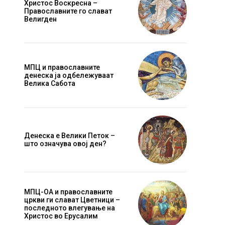
Христос Воскресна –
Православните го слават
Велигден
МПЦ и православните
денеска ја одбележуваат
Велика Сабота
Денеска е Велики Петок –
што означува овој ден?
МПЦ-ОА и православните
цркви ги слават Цветници –
последното влегување на
Христос во Ерусалим