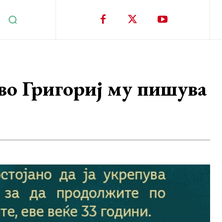
во Григориј му пишува