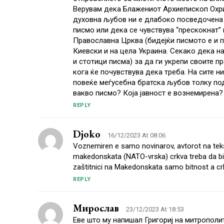
Верувам дека Блажениот Архиепископ Охрид
духовна љубов ни е длабоко посведочена н
писмо или дека се чувствува “прескокнат”
Православна Црква (бидејќи писмото е и п
Киевски и на цела Украина. Секако дека 
и стотици писма) за да ги укрепи своите 
кога ќе почувствува дека треба. На сите н
повеќе меѓусебна братска љубов толку по
вакво писмо? Која јавност е вознемирена?
REPLY
Djoko
16/12/2023 At 08:06
Voznemiren e samo novinarov, avtorot na tek
makedonskata (NATO-vrska) crkva treba da bide 
zaštitnici na Makedonskata samo bitnost a crk
REPLY
Мирослав
23/12/2023 At 18:53
Еве што му напишал Григориј на митрополи