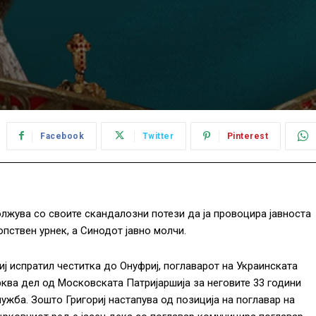
Facebook
Twitter
Pinterest
лжува со своите скандалозни потези да ја провоцира јавноста
пствен урнек, а Синодот јавно молчи.
риј испратил честитка до Онуфриј, поглаварот на Украинската
ква дел од Московската Патријаршија за неговите 33 години
лужба. Зошто Григориј настапува од позиција на поглавар на