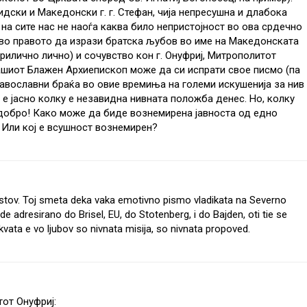
ски и Македонски г. г. Стефан, чија непресушна и длабока
а сите нас не наоѓа каква било непристојност во ова срдечно
 во правото да изрази братска љубов во име на Македонската
рилично лично) и сочувство кон г. Онуфриј, Митрополитот
нашиот Блажен Архиепископ може да си испрати свое писмо (па
православни браќа во овие времиња на големи искушенија за нив
и е јасно колку е незавидна нивната положба денес. Но, колку
добро! Како може да биде вознемирена јавноста од едно
 Или кој е всушност вознемирен?
stov. Toj smeta deka vaka emotivno pismo vladikata na Severno
adresirano do Brisel, EU, do Stotenberg, i do Bajden, oti tie se
vata e vo ljubov so nivnata misija, so nivnata propoved.
тот Онуфриј: