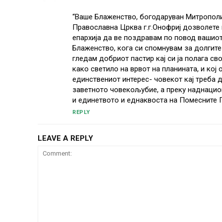
“Ваше Блаженство, богодаруван Митрополит
Православна Црква г.г.Онофриј дозволете
епархија да ве поздравам по повод вашиот
Блаженство, кога си спомнувам за долгите
гледам добриот пастир кај си ја полага сво
како светило на врвот на планината, и кој 
единствениот интерес- човекот кај треба д
заветното човекољубие, а преку наднацио
и единетвото и еднаквоста на Помесните 
REPLY
LEAVE A REPLY