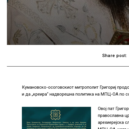
Share post:
Кумановско-осоговскиот митрополит Григориј продо
и да „креира“ надворешна политика на МПЦ-ОА по со
Овој пат Григо
православна цр
арехиерејска с