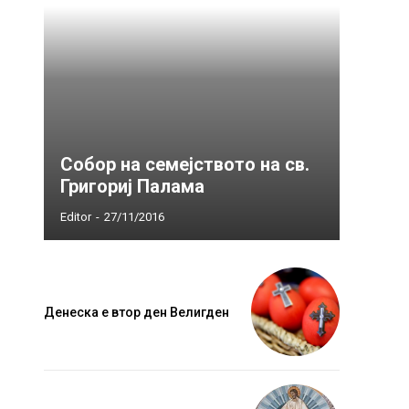
Собор на семејството на св.
Григориј Палама
Editor
-
27/11/2016
Денеска е втор ден Велигден