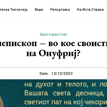
тичка Теологија
Вера
Репортажа
На Иста Страна
Христијанство
пископ – во кое своист
на Онуфриј?
Date:
13/12/2023