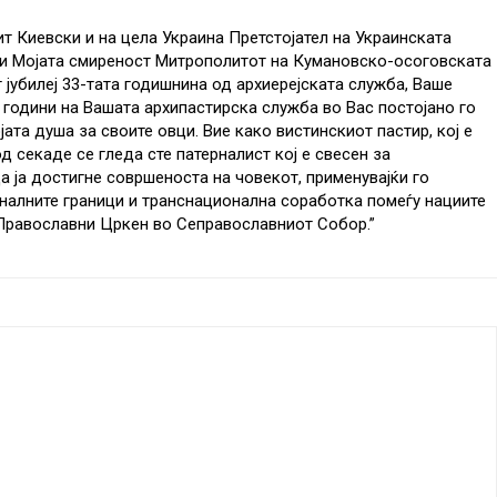
 Киевски и на цела Украина Претстојател на Украинската
 и Мојата смиреност Митрополитот на Кумановско-осоговската
 јубилеј 33-тата годишнина од архиерејската служба, Ваше
 години на Вашата архипастирска служба во Вас постојано го
јата душа за своите овци. Вие како вистинскиот пастир, кој е
од секаде се гледа сте патерналист кој е свесен за
а ја достигне совршеноста на човекот, применувајќи го
налните граници и транснационална соработка помеѓу нациите
Православни Цркен во Сеправославниот Собор.”