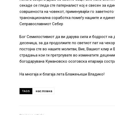
секаде се гледа сте патерналист кој е свесен за еди
совршеноста на човекот, применувајќи го заветното
транснационална соработка помеѓу нациите и едине
Сеправославниот Себер
Бог Семилостивиот да ви дарува сила и бодрост на д
десеница, за да продолжите по светиот пат на чеко
постојна сте во нашите молитви, Вие, Вашиот клир и
страдања кои ги претрпувате во изминатите децении
богодарувана Кумановско осоговска епархија состр
На многаја и благаја лета Блажењеши Владико!
насловна
TAGS