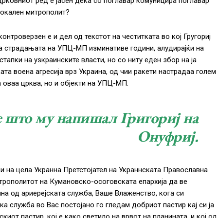
рковниот ред е јасен дека со поглавар комуницира поглавар
 локален митрополит?
онтроверзен е и дел од текстот на честитката во кој Гругориј
а страдањата на УПЦ-МП изминативе години, алудирајќи на
стапки на уѕкраинските власти, но со ниту еден збор на ја
ата воена агресија врз Украина, од чии ракети настрадаа голем
а оваа црква, но и објекти на УПЦ-МП.
е што му напишал Григориј на
Онуфриј.
и на цела Укранна Претстојател на Украннската Православна
итрополитот на Кумановско-осоговската епархија да ве
на од ариерејската служба, Ваше Влаженство, кога си
а служба во Вас постојано го гледам добриот пастир кај си ја
киот пастир, кој е како светило на врвот на планината, и кој од