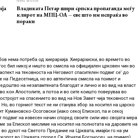
Next article
ија
Владиката Петар шири српска пропаганда меѓу
клирот на МПЦ-ОА – еве што им испраќа во
пораки
ов нема потреба од хиерархија. Хиерархиски, во времето во
ос бил никој и ништо во смисла на официјален црковен чин во
аспект на тековноста на Неговиот спасителен подвиг се’ до
 на Педесетница, но во автентична смисла на поимот и
ведоштво на незапамтената благодат и лично и во вид на власт
о кон Апостолите, а потоа и во сите коишто поверуваа во
стројот на спасението во вид на Нов Завет чија тековност на
 Но, во горниот текст не ни станува збор за носител на царско
ит Кумановско-Осоговски (иако секој Епископ, па и секој
т подвиг на извесен начин според своите сили иво својата мера
аме за Епископ мислиме на носител на полнотата на даровите на
 во духот на Светото Предание на Црквата, имајќи го на ум
копот во Црквата според Св. Игнатиј Богоносец, на пример).