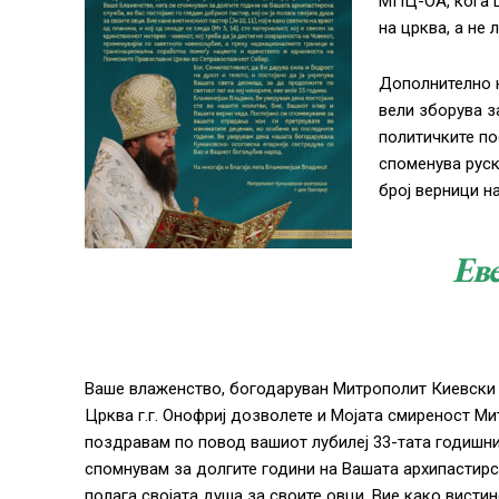
МПЦ-ОА, кога ц
на црква, а не
Дополнително к
вели зборува з
политичките по
споменува руск
број верници н
Ев
Ваше влаженство, богодаруван Митрополит Киевски 
Црква г.г. Онофриј дозволете и Мојата смиреност М
поздравам по повод вашиот лубилеј 33-тата годишни
спомнувам за долгите години на Вашата архипастирск
полага својата душа за своите овци. Вие како вистинс