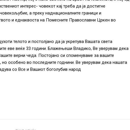
нствениот интерес- човекот кај треба да ја достигне
 човекољубие, а преку наднационалните граници и
твото и еднаквоста на Помесните Православни Цркен во
ухоти телото и постолјано да ја укрепува Вашата света
рите еве веќе 33 години. Блажењеши Владико, Ве уверувам дека
 Вашите верни чеда. Постојано си споменуваме за вашите
, но особено во последните годнини. Ве уверувам дека нашата
адува со Все и Вашиот боголубив народ