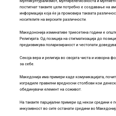
Мултикултурализмот, мултирелегиозноста и мултиетн
постигнат таквите цели потребно е создавање на амб
информација која ќе ја промовира таквата различнос
носителите на верските различности.
Македононија изминативе триесетина години е општ
Религијата. Од позиција на стигматизација до позиц
предизвикува поларизираност и честопати доведува 
Секоја вера и религија во својата чиста и изворна 
за себе.
Македонија има примери каде комуникацијата, почитт
изградиле правилни вредносни столбови кои денеска 
обединувачи елемент на соживот.
На таквите парцијални примери од некои средини е 
инкузивност во сите останати средини во Македониј