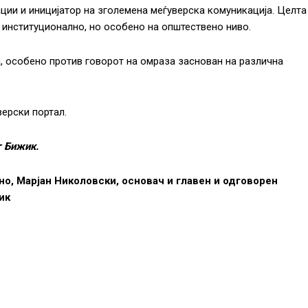
ции и иницијатор на зголемена меѓуверска комуникација. Целта
а институционално, но особено на општествено ниво.
а, особено против говорот на омраза заснован на различна
верски портал.
 Бижик.
но, Марјан Николовски, основач и главен и одговорен
ик