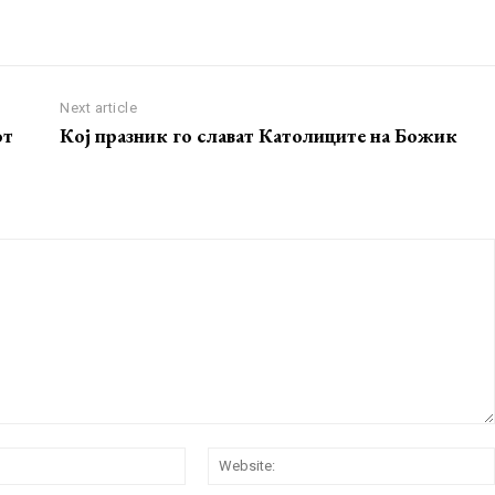
Next article
от
Кој празник го слават Католиците на Божик
Email:*