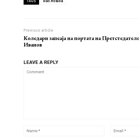
насловна
TAGS
Previous article
Коледари запеаја на портата на Претстедател
Иванов
LEAVE A REPLY
Comment:
Name:*