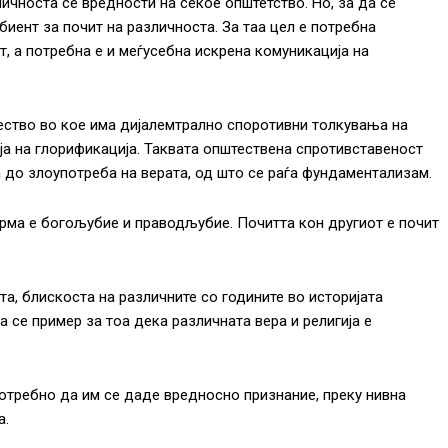
ичноста се вредности на секое општетство. Но, за да се
иент за почит на различноста. За таа цел е потребна
т, а потребна е и меѓусебна искрена комуникација на
ество во кое има дијалемтрално споротивни толкувања на
ија на глорификација. Таквата општествена спротивставеност
до злоупотреба на верата, од што се раѓа фундаментализам.
форма е богољубие и праводљубие. Почитта кон другиот е почит
а, блискоста на различните со годините во историјата
се пример за тоа дека различната вера и религија е
потребно да им се даде вредносно признание, преку нивна
а.