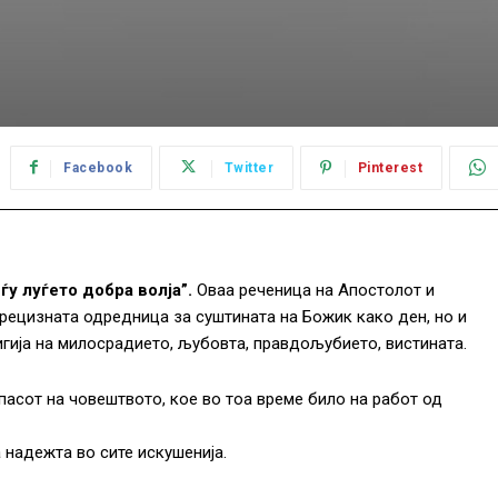
Facebook
Twitter
Pinterest
ѓу луѓето добра волја”.
Оваа реченица на Апостолот и
прецизната одредница за суштината на Божик како ден, но и
игија на милосрадието, љубовта, правдољубието, вистината.
асот на човештвото, кое во тоа време било на работ од
 надежта во сите искушенија.