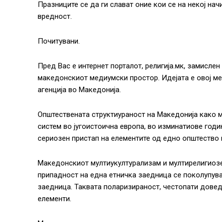
Празниците се да ги слават оние кои се на некој на
вредност.
Почитувани.
Пред Вас е интернет порталот, религија.мк, замисле
македонскиот медиумски простор. Идејата е овој м
агенција во Македонија.
Општествената структиураност на Македонија како 
систем во југоистоична европа, во изминатиове годи
сериозен пристап на елементите од едно општество 
Македонскиот мултиукултурализам и мултирелигиозен
припадност на една етничка заедница се поколупува
заедница. Таквата поларизираност, честопати довед
елементи.