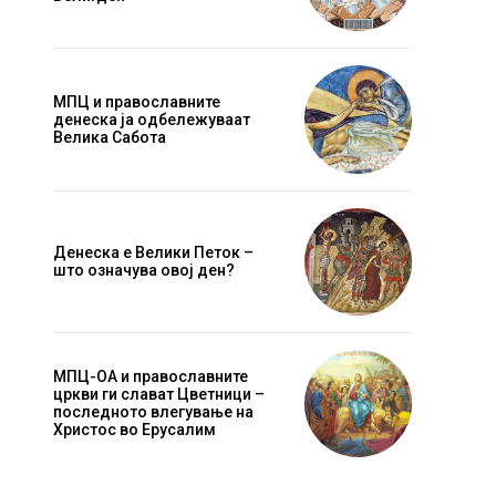
МПЦ и православните
денеска ја одбележуваат
Велика Сабота
Денеска е Велики Петок –
што означува овој ден?
МПЦ-ОА и православните
цркви ги слават Цветници –
последното влегување на
Христос во Ерусалим