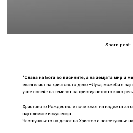
Share post:
“Слава на Бога во висините, а на земјата мир и ме
евангелист на христовото дело –Лука, можеби е нај
уште повеќе на темелот на христијанството како рел
Христовото Рождество е почетокот на надежта за сп
најголемите искушенија.
Чествувањето на денот на Христос е потсетување на