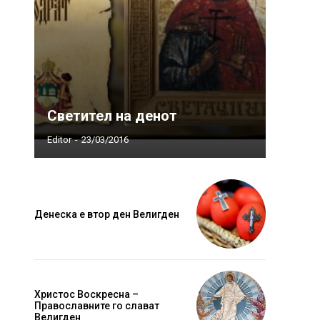
Светител на денот
Editor
-
23/03/2016
Денеска е втор ден Велигден
Христос Воскресна –
Православните го слават
Велигден