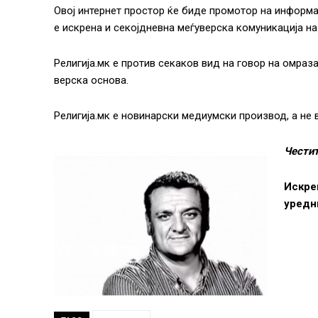
Овој интернет простор ќе биде промотор на информа
е искрена и секојдневна меѓуверска комуникација н
Религија.мк е против секаков вид на говор на омраз
верска основа.
Религија.мк е новинарски медиумски производ, а не 
Честит
Искре
уредн