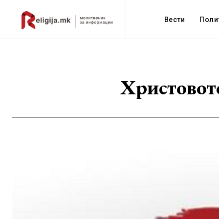
Вести
Поли
Христовото