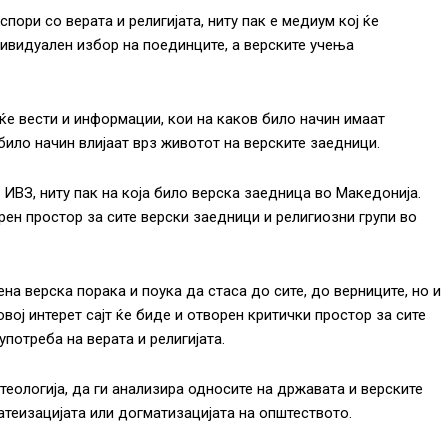
пори со верата и религијата, ниту пак е медиум кој ќе
дивидуален избор на поединците, а верските учења
еќе вести и информации, кои на каков било начин имаат
 било начин влијаат врз животот на верските заедници.
а ИВЗ, ниту пак на која било верска заедница во Македонија.
орен простор за сите верски заедници и религиозни групи во
ена верска порака и поука да стаса до сите, до верниците, но и
вој интерет сајт ќе биде и отворен критички простор за сите
потреба на верата и религијата.
теологија, да ги анализира односите на државата и верските
атеизацијата или догматизацијата на општеството.