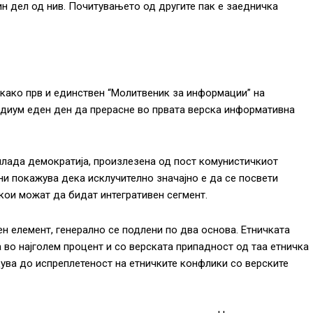
чин дел од нив. Почитувањето од другите пак е заедничка
н како прв и единствен “Молитвеник за информации” на
едиум еден ден да прерасне во првата верска информативна
млада демократија, произлезена од пост комунистичкиот
ни покажува дека исклучително значајно е да се посвети
кои можат да бидат интегративен сегмент.
 елемент, генерално се подлени по два основа. Етничката
 во најголем процент и со верската припадност од таа етничка
ува до испреплетеност на етничките конфлики со верските