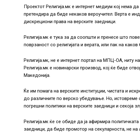
Проектот Религија.мк е интернет медиум кој нема да с
претендира да биде некаков вероучител. Верта е ин
дискрециони права на верските заедници.
Религија.мк е тука за да соопшти и пренесе што пов
поврзаност со религијата и верата, или пак на каков
Религија.мк, не е интернет портал на МПЦ-ОА, ниту н
Религија.мк е новинарски производ, кој ќе биде отв
Македонија.
Ќе им помага на верските институции, чистата и искр
до различните по верско убедување. Но, истовреме о
погрешни политики на верските заедници и секоја злу
Религија.мк ќе се обиде да ја афирмира политичката 
заедници, да биде промотор на секуларноста, не на 