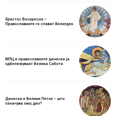
Христос Воскресна –
Православните го слават Велигден
МПЦ и православните денеска ја
одбележуваат Велика Сабота
Денеска е Велики Петок – што
означува овој ден?