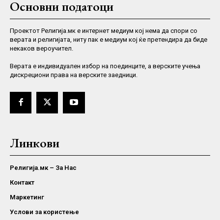
Основни податоци
Проектот Религија.мк е интернет медиум кој нема да спори со
верата и религијата, ниту пак е медиум кој ќе претендира да биде
некаков вероучител.
Верaта е индивидуален избор на поединците, а верските учења
дискрециони права на верските заедници.
Линкови
Религија.мк – За Нас
Контакт
Маркетинг
Услови за користење