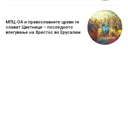
МПЦ-ОА и православните цркви ги
слават Цветници – последното
влегување на Христос во Ерусалим