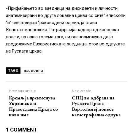
-Прифаќањето во заедница на дисиденти и личности
анатемизирани во друга локална црква со сите” епископи
“и” свештеници “раководени од нив, ја става
Константинополска Патријаршија надвор од канонско
поле и, на наша голема тага, ни оневозможува да ја
продолжиме Евхаристиската заедница, стои во одлуката
на Руската црква.
насловна
TAGS
Previous article
Next article
Кремљ ја преименува
СПЦ во одбрана на
Украинската
Руската Црква –
Православна Црква со
Вартоломеј донесе
ново име
катастрофална одлука
1 COMMENT