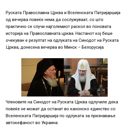
Руската Православна Црква и Вселенската Патријаршија
од вечерва повеќе нема да сослужуваат, со што
практично се случи најголемиот раскол во поновата
историја на Православната црква. Настанот кој беше
очекуван е резултат на одлуката на Синодот на Руската
Црква, донесена вечерва во Минск – Белорусија.
Членовите на Синодот на Руската Црква одлучиле дека
повеќе не можат да останат во канонско единство со
Вселенската Патријаршија по одлуката за признавање
автокефаност во Украина.