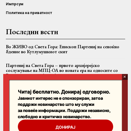
Импрсум
Политика на приватност
Последни вести
Во ЖИВО од Света Гора: Епископ Партениј на сеноќно
бдение во Кутлумушкиот скит
Партениј на Света Гора – првото архијерејско
сослужување на МПЦ-ОА во новата ера на односите со
Вселенската патријаршија
Вартоломеј, Теодор II и Јован заедно на Имврос
Читај бесплатно. Донирај одговорно.
Јавниот интерес не е спонзориран, затоа
поддржи новинарство што му служи
Пребарајте
за повеќе информации. Поддржи независно,
слободно и критичко новинарство.
Search
ДОНИРАЈ