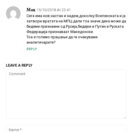
Мац
15/10/2018 At 23:41
Сега има нов настан и надеж,доколку Вселенската и ја
затвори вратата на МПЦ дали тоа значи дека може да
бидеме признаени од Русија,бидејки и Путин и Руската
Федерација признаваат Македонски.
Тоа е големо прашање да ги очекуваме
аналитичарите?
REPLY
LEAVE A REPLY
Comment:
Na