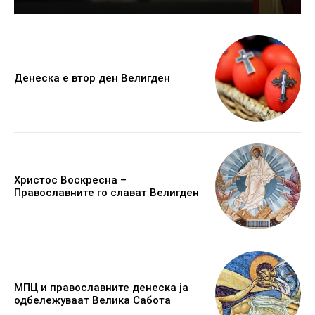
Денеска е втор ден Велигден
Христос Воскресна –
Православните го слават Велигден
МПЦ и православните денеска ја
одбележуваат Велика Сабота