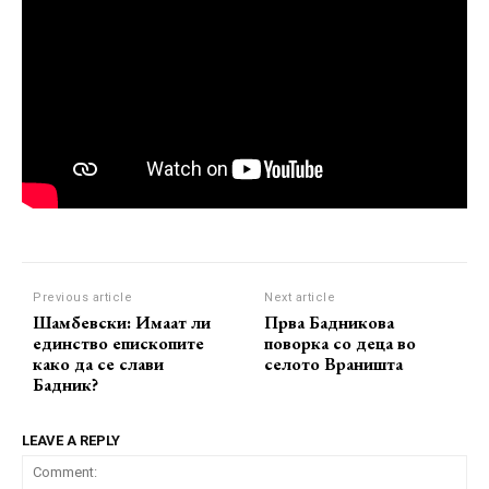
Previous article
Next article
Шамбевски: Имаат ли
Прва Бадникова
единство епископите
поворка со деца во
како да се слави
селото Враништа
Бадник?
LEAVE A REPLY