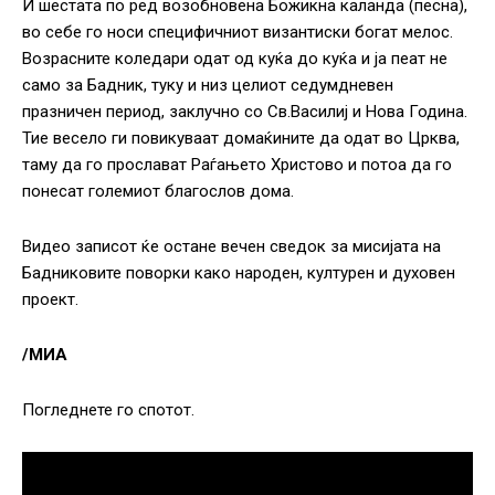
И шестата по ред возобновена Божикна каланда (песна),
во себе го носи специфичниот византиски богат мелос.
Возрасните коледари одат од куќа до куќа и ја пеат не
само за Бадник, туку и низ целиот седумдневен
празничен период, заклучно со Св.Василиј и Нова Година.
Тие весело ги повикуваат домаќините да одат во Црква,
таму да го прослават Раѓањето Христово и потоа да го
понесат големиот благослов дома.
Видео записот ќе остане вечен сведок за мисијата на
Бадниковите поворки како народен, културен и духовен
проект.
/МИА
Погледнете го спотот.