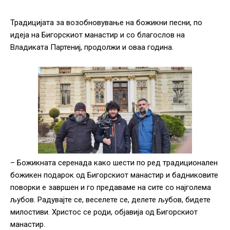
Традицијата за возобновување на божикни песни, по
идеја на Бигорскиот манастир и со благослов на
Владиката Партениј, продолжи и оваа година.
– Божикната серенада како шести по ред традиционален
божикен подарок од Бигорскиот манастир и бадниковите
поворки е завршен и го предаваме на сите со најголема
љубов. Радувајте се, веселете се, делете љубов, бидете
милостиви. Христос се роди, објавија од Бигорскиот
манастир.