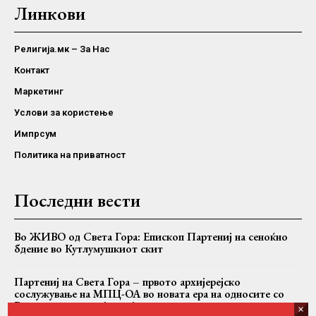
Линкови
Религија.мк – За Нас
Контакт
Маркетинг
Услови за користење
Импрсум
Политика на приватност
Последни вести
Во ЖИВО од Света Гора: Епископ Партениј на сеноќно
бдение во Кутлумушкиот скит
Партениј на Света Гора – првото архијерејско
сослужување на МПЦ-ОА во новата ера на односите со
Вселенската патријаршија