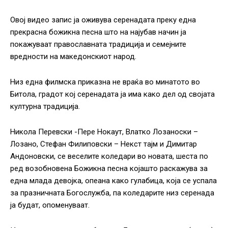
Овој видео запис ја оживува серенадата преку една
прекрасна божикна песна што на најубав начин ја
покажуваат православната традиција и семејните
вредности на македонскиот народ.
Низ една филмска приказна не враќа во минатото во
Битола, градот кој серенадата ја има како дел од својата
културна традиција.
Никола Перевски -Пере Нокаут, Влатко Лозаноски –
Лозано, Стефан Филиповски – Некст тајм и Димитар
Андоновски, се веселите коледари во новата, шеста по
ред возобновена Божикна песна којашто раскажува за
една млада девојка, опеана како гулабица, која се успала
за празничната Богослужба, па коледарите низ серенада
ја будат, опоменуваат.