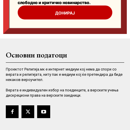
Основни податоци
Проектот Религија.мк е интернет медиум кој нема да спори со
верата и религијата, ниту пак е медиум кој ќе претендира да биде
некаков вероучител.
Верaта е индивидуален избор на поединците, а верските учења
дискрециони права на верските заедници.