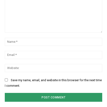
Comment:
Na
Ema
Web
Save my name, email, and website in this browser for the next time
I comment.