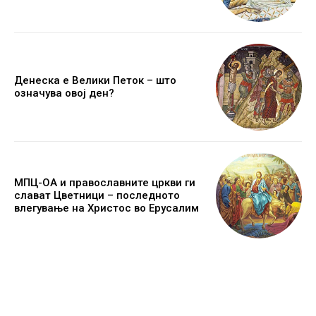
Денеска е Велики Петок – што
означува овој ден?
МПЦ-ОА и православните цркви ги
слават Цветници – последното
влегување на Христос во Ерусалим