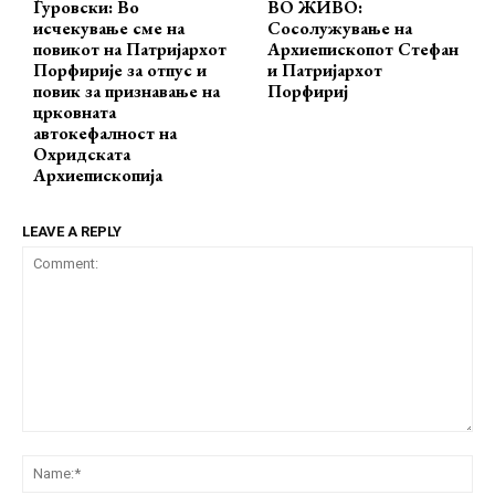
Ѓуровски: Во
ВО ЖИВО:
исчекување сме на
Сосолужување на
повикот на Патријархот
Архиепископот Стефан
Порфирије за отпус и
и Патријархот
повик за признавање на
Порфириј
црковната
автокефалност на
Охридската
Архиепископија
LEAVE A REPLY
Comment:
Na