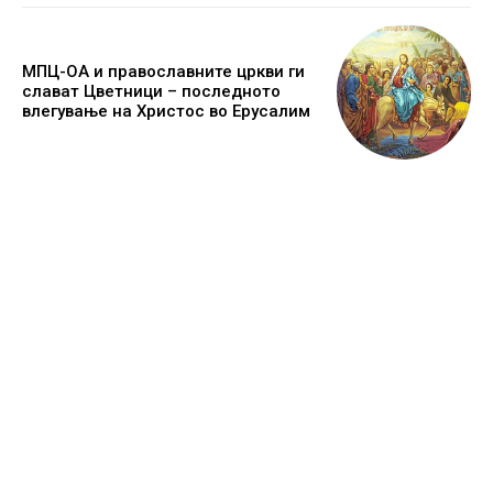
МПЦ-ОА и православните цркви ги
слават Цветници – последното
влегување на Христос во Ерусалим