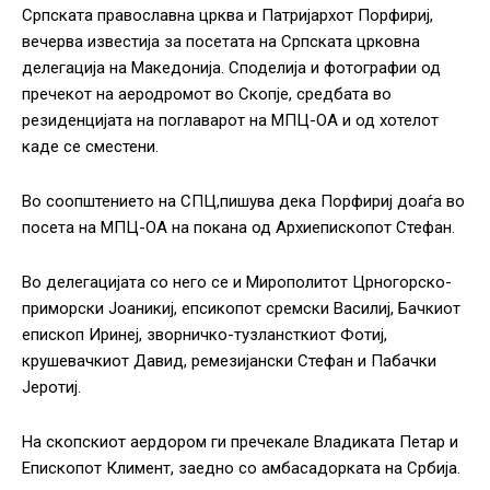
Српската православна црква и Патријархот Порфириј,
вечерва известија за посетата на Српската црковна
делегација на Македонија. Споделија и фотографии од
пречекот на аеродромот во Скопје, средбата во
резиденцијата на поглаварот на МПЦ-ОА и од хотелот
каде се сместени.
Во соопштението на СПЦ,пишува дека Порфириј доаѓа во
посета на МПЦ-ОА на покана од Архиепископот Стефан.
Во делегацијата со него се и Мирополитот Црногорско-
приморски Јоаникиј, епсикопот сремски Василиј, Бачкиот
епископ Иринеј, зворничко-тузлансткиот Фотиј,
крушевачкиот Давид, ремезијански Стефан и Пабачки
Јеротиј.
На скопскиот аердором ги пречекале Владиката Петар и
Епископот Климент, заедно со амбасадорката на Србија.