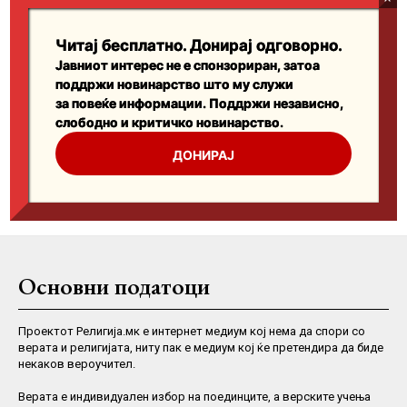
Основни податоци
Проектот Религија.мк е интернет медиум кој нема да спори со
верата и религијата, ниту пак е медиум кој ќе претендира да биде
некаков вероучител.
Верaта е индивидуален избор на поединците, а верските учења