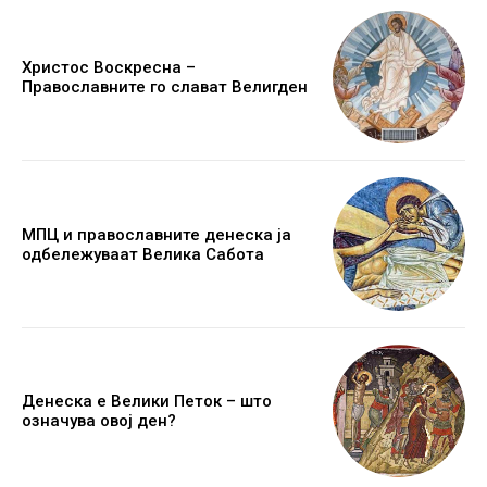
Христос Воскресна –
Православните го слават Велигден
МПЦ и православните денеска ја
одбележуваат Велика Сабота
Денеска е Велики Петок – што
означува овој ден?