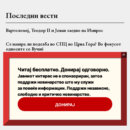
Последни вести
Вартоломеј, Теодор II и Јован заедно на Имврос
Се наѕира ли поделба во СПЦ во Црна Гора? Во фокусот
односите со Вучиќ
Крушево во чест на свети Климент: Моштите на патронот
во свечена литија
Читај бесплатно. Донирај одговорно.
Јавниот интерес не е спонзориран, затоа
поддржи новинарство што му служи
Пребарајте
за повеќе информации. Поддржи независно,
слободно и критичко новинарство.
Search
ДОНИРАЈ