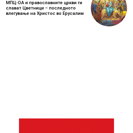
МПЦ-ОА и православните цркви ги
слават Цветници – последното
влегување на Христос во Ерусалим