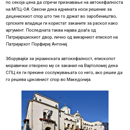
по секоја цена да спречи признавање на автокефалноста
на МПЦ-ОА. Свесни дека иднината носи решение за
деценискиот спор што тие го држат во заробеништво,
српските владици ги користат заканите за раскол како
аргумент. Последната таква најава доаѓа од
Патријаршискиот двор, лично од викарниот епископ на
Патријархот Порфириј Антониј.
Зборувајќи за украинската автокефалност, епископот
моравички отворено му се заканил на Вартоломеј дека
СПЦ ќе ги прекине сослужувањата со него, ако решеи да
го решева црковниот спор во Македонија.