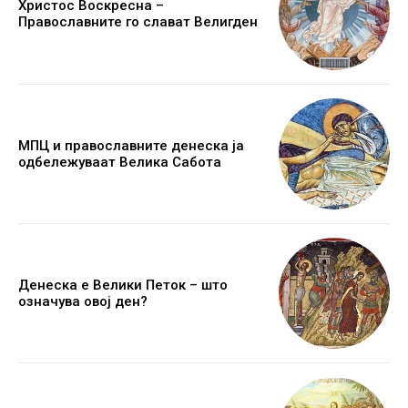
Христос Воскресна –
Православните го слават Велигден
МПЦ и православните денеска ја
одбележуваат Велика Сабота
Денеска е Велики Петок – што
означува овој ден?