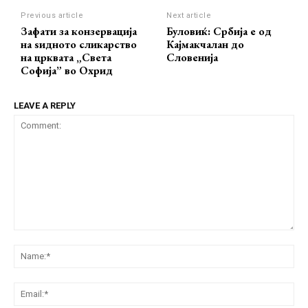
Previous article
Next article
Зафати за конзервација
Буловиќ: Србија е од
на ѕидното сликарство
Кајмакчалан до
на црквата „Света
Словенија
Софија” во Охрид
LEAVE A REPLY
Comment:
Na
Ema