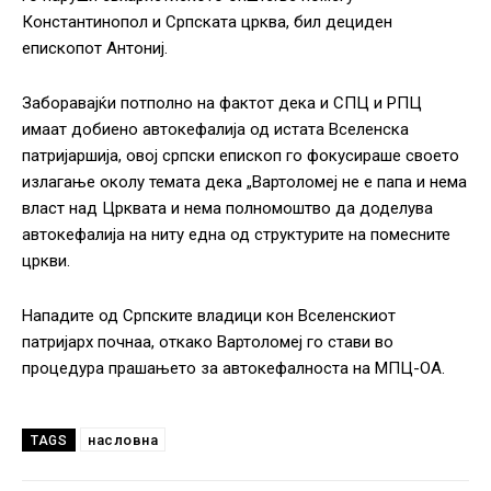
Константинопол и Српската црква, бил дециден
епископот Антониј.
Заборавајќи потполно на фактот дека и СПЦ и РПЦ
имаат добиено автокефалија од истата Вселенска
патријаршија, овој српски епископ го фокусираше своето
излагање околу темата дека „Вартоломеј не е папа и нема
власт над Црквата и нема полномоштво да доделува
автокефалија на ниту една од структурите на помесните
цркви.
Нападите од Српските владици кон Вселенскиот
патријарх почнаа, откако Вартоломеј го стави во
процедура прашањето за автокефалноста на МПЦ-ОА.
насловна
TAGS