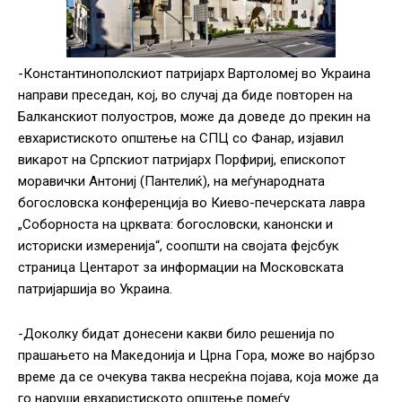
-Константинополскиот патријарх Вартоломеј во Украина
направи преседан, кој, во случај да биде повторен на
Балканскиот полуостров, може да доведе до прекин на
евхаристиското општење на СПЦ со Фанар, изјавил
викарот на Српскиот патријарх Порфириј, епископот
моравички Антониј (Пантелиќ), на меѓународната
богословска конференција во Киево-печерската лавра
„Соборноста на црквата: богословски, канонски и
историски измеренија“, соопшти на својата фејсбук
страница Центарот за информации на Московската
патријаршија во Украина.
-Доколку бидат донесени какви било решенија по
прашањето на Македонија и Црна Гора, може во најбрзо
време да се очекува таква несреќна појава, која може да
го наруши евхаристиското општење помеѓу