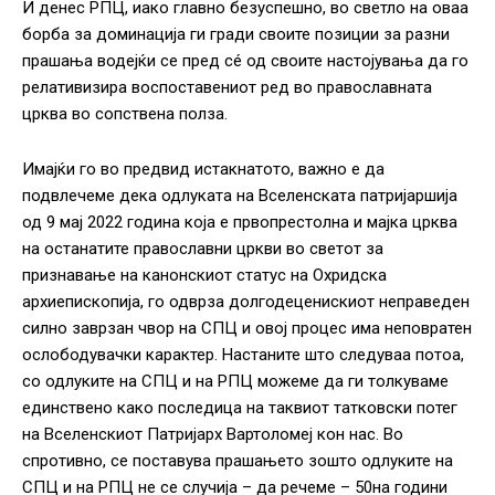
И денес РПЦ, иако главно безуспешно, во светло на оваа
борба за доминација ги гради своите позиции за разни
прашања водејќи се пред сé од своите настојувања да го
релативизира воспоставениот ред во православната
црква во сопствена полза.
Имајќи го во предвид истакнатото, важно е да
подвлечеме дека одлуката на Вселенската патријаршија
од 9 мај 2022 година која е првопрестолна и мајка црква
на останатите православни цркви во светот за
признавање на канонскиот статус на Охридска
архиепископија, го одврза долгодеценискиот неправеден
силно заврзан чвор на СПЦ и овој процес има неповратен
ослободувачки карактер. Настаните што следуваа потоа,
со одлуките на СПЦ и на РПЦ можеме да ги толкуваме
единствено како последица на таквиот татковски потег
на Вселенскиот Патријарх Вартоломеј кон нас. Во
спротивно, се поставува прашањето зошто одлуките на
СПЦ и на РПЦ не се случија – да речеме – 50на години