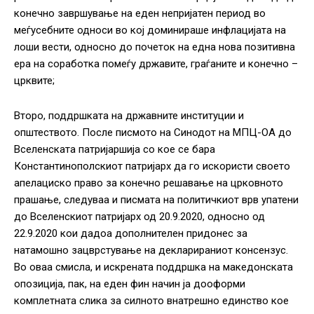
конечно завршување на еден непријатен период во
меѓусебните односи во кој доминираше инфлацијата на
лоши вести, односно до почеток на една нова позитивна
ера на соработка помеѓу државите, граѓаните и конечно –
црквите;
Второ, поддршката на државните институции и
општеството. После писмото на Синодот на МПЦ-ОА до
Вселенската патријаршија со кое се бара
Константинополскиот патријарх да го искористи своето
апелациско право за конечно решавање на црковното
прашање, следуваа и писмата на политичкиот врв упатени
до Вселенскиот патријарх од 20.9.2020, односно од
22.9.2020 кои дадоа дополнителен придонес за
натамошно зацврстување на декларираниот консензус.
Во оваа смисла, и искрената поддршка на македонската
опозиција, пак, на еден фин начин ја дооформи
комплетната слика за силното внатрешно единство кое