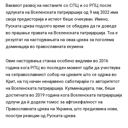
Ваквиот развој на настаните со СПЦ и со РПЦ после
одлуката на Вселенската патријаршија од 9 мај 2022 има
своја предисторија и истиот беше очекуван. Имено,
Руската црква подолго време се обидува да ги доведе
во прашање правата на Вселенската патријаршија. Тоа е
резултат на настојувањата на оваа црква за поголема
доминација во православната екумена.
Овие настојувања станаа особено видливи во 2016
година кога РПЦ во последен момент одби да учествува
на сеправославниот собор на црквите што се одржа во
Крит, на тој начин ненајавено саботирајќи го авторитетот
на Вселенската патријаршија. Кулминацијата, пак, беше
достигната во 2019 година кога Вселенската патријаршија
одлучи да ѝ додели томос за афтокефалност на
Православната црква на Украина, што предизвика нови,
поостри реакции од Руската црква.