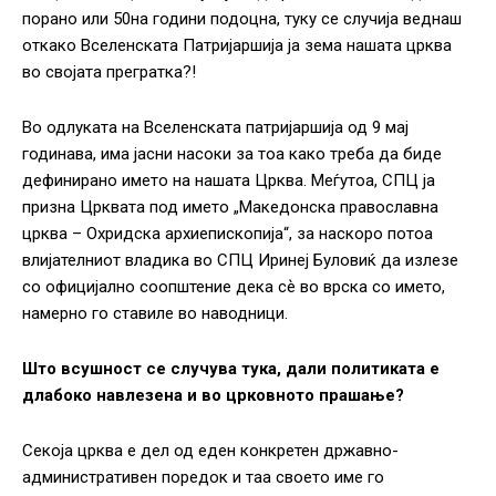
порано или 50на години подоцна, туку се случија веднаш
откако Вселенската Патријаршија ја зема нашата црква
во својата прегратка?!
Во одлуката на Вселенската патријаршија од 9 мај
годинава, има јасни насоки за тоа како треба да биде
дефинирано името на нашата Црква. Меѓутоа, СПЦ ја
призна Црквата под името „Македонска православна
црква – Охридска архиепископија“, за наскоро потоа
влијателниот владика во СПЦ Иринеј Буловиќ да излезе
со официјално соопштение дека сѐ во врска со името,
намерно го ставиле во наводници.
Што всушност се случува тука, дали политиката е
длабоко навлезена и во црковното прашање?
Секоја црква е дел од еден конкретен државно-
административен поредок и таа своето име го