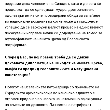
веруваме дека членовите на Синодот, како и до сега ќе
продолжат да се однесуваат мудро, достоинствено
одолевајќи им на сите провоцирани обиди за запаѓање
во национален романтизам кој не може да придонесе
успешно да се заокружи целиот процес на единствениот
посакуван и исправен начин со доделување на томос за
афтокефалност на нашата црква од Вселенската
патријаршија.
Според Вас, по кој правец треба да се движи
црковната дипломатија на Синодот на нашата Црква,
имајќи ги предвид геополитичките и меѓуцрковни
констелации?
Потегот на Вселенската патријаршија со примањето на
Охридската архиепископија во канонско единство е
огромен придонес во насока на натамошно зајакнување
на темелите на државата. Личноста на патријархот