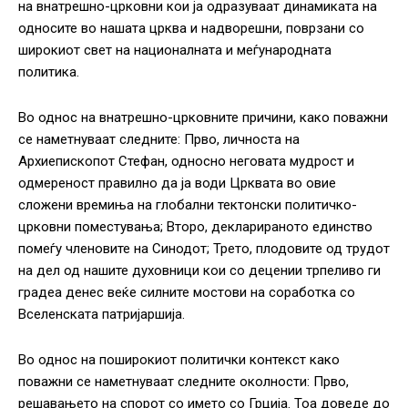
на внатрешно-црковни кои ја одразуваат динамиката на
односите во нашата црква и надворешни, поврзани со
широкиот свет на националната и меѓународната
политика.
Во однос на внатрешно-црковните причини, како поважни
се наметнуваат следните: Прво, личноста на
Архиепископот Стефан, односно неговата мудрост и
одмереност правилно да ја води Црквата во овие
сложени времиња на глобални тектонски политичко-
црковни поместувања; Второ, декларираното единство
помеѓу членовите на Синодот; Трето, плодовите од трудот
на дел од нашите духовници кои со децении трпеливо ги
градеа денес веќе силните мостови на соработка со
Вселенската патријаршија.
Во однос на поширокиот политички контекст како
поважни се наметнуваат следните околности: Прво,
решавањето на спорот со името со Грција. Тоа доведе до