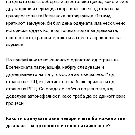
на едната света, соборна и апостолска црква, како и сите
други цркви и верници, а кој е возглавен од страна на
првопрестолната Вселенска патријаршија. Оттаму,
краткиот заклучок би бил дека одлуката има несомнено
историски оддек кој е од голема полза за државата,
општеството, граѓаните, како и за целата православна
екумена.
По прифаќањето во канонско единство од страна на
Вселенската патријаршија, набргу следуваше и
доделувањето на т.н. „Томос за автокефалност“ од
страна на СПЦ, кој истиот потоа беше признат и од
страна на РПЦ. Се создаде забуна во јавноста, кој
доделува автокефалност, како треба да се движат овие
процеси.
Како ги оценувате овие чекори и што би можело тие
да значат на црковното и геополитичко поле?