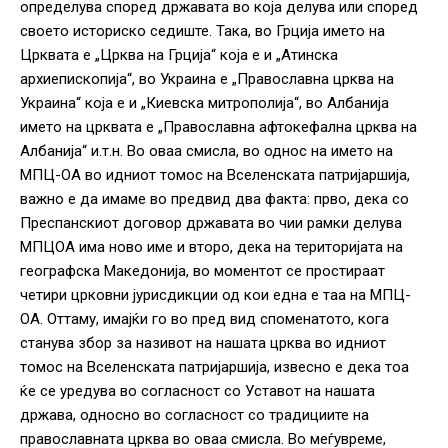
определува според државата во која делува или според
своето историско седиште. Така, во Грција името на
Црквата е „Црква на Грција“ која е и „Атинска
архиепископија“, во Украина е „Православна црква на
Украина“ која е и „Киевска митрополија“, во Албанија
името на црквата е „Православна афтокефална црква на
Албанија“ и.т.н. Во оваа смисла, во однос на името на
МПЦ-ОА во идниот томос на Вселенската патријаршија,
важно е да имаме во предвид два факта: прво, дека со
Преспанскиот договор државата во чии рамки делува
МПЦОА има ново име и второ, дека на територијата на
географска Македонија, во моментот се простираат
четири црковни јурисдикции од кои една е таа на МПЦ-
ОА. Оттаму, имајќи го во пред вид споменатото, кога
станува збор за називот на нашата црква во идниот
томос на Вселенската патријаршија, извесно е дека тоа
ќе се уредува во согласност со Уставот на нашата
држава, односно во согласност со традициите на
православната црква во оваа смисла. Во меѓувреме,