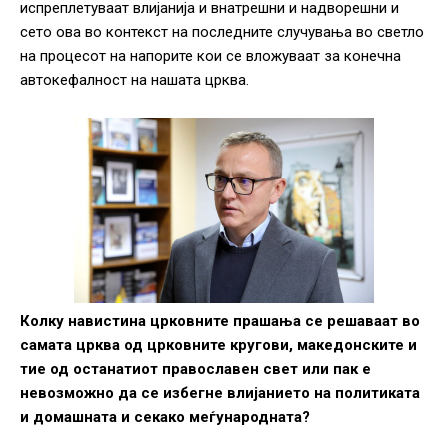
испреплетуваат влијанија и внатрешни и надворешни и
сето ова во контекст на последните случувања во светло
на процесот на напорите кои се вложуваат за конечна
автокефалност на нашата црква.
Колку навистина црковните прашања се решаваат во
самата црква од црковните кругови, македонските и
тие од останатиот православен свет или пак е
невозможно да се избегне влијанието на политиката
и домашната и секако меѓународната?