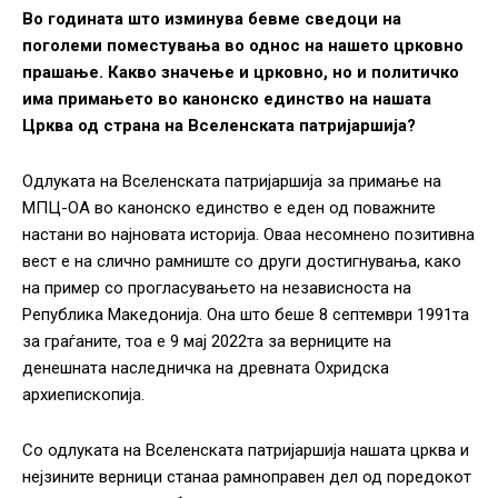
Во годината што изминува бевме сведоци на
поголеми поместувања во однос на нашето црковно
прашање. Какво значење и црковно, но и политичко
има примањето во канонско единство на нашата
Црква од страна на Вселенската патријаршија?
Одлуката на Вселенската патријаршија за примање на
МПЦ-ОА во канонско единство е еден од поважните
настани во најновата историја. Оваа несомнено позитивна
вест е на слично рамниште со други достигнувања, како
на пример со прогласувањето на независноста на
Република Македонија. Она што беше 8 септември 1991та
за граѓаните, тоа е 9 мај 2022та за верниците на
денешната наследничка на древната Охридска
архиепископија.
Со одлуката на Вселенската патријаршија нашата црква и
нејзините верници станаа рамноправен дел од поредокот