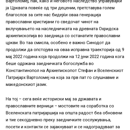
Вартоломеј, пак, како и неговото наследство управувајќи
ја Црквата повеќе од три децении, претставува голем
благослов за сите нас бидејќи оваа генерација
православни христијани го сведочат чинот на
вклучувањето на наследничката на древната Охридска
архиепископија во заедница со останатите православни
цркви. Во таа смисла, особено е важно Синодот да
продолжи да опстојува на оваа исправна траекторија од 9
мај 2022 година која продолжи на 12 јуни 2022 година кога
беше одржана заедничката богослужба во
Константинопол на Архиепископот Стефан и Вселенскиот
Патријарх Вартоломеј на која за прв пат го слушнавме и
македонскиот јазик.
На тој – сега веќе историски мај за државата и
православните верници – мостовите на соработка со
Вселенската патријаршија на општа радост беа обновени
и тие секојдневно преку заедничките сослужувања,
посети и контакти се зајакнуваат и се надоградуваат за