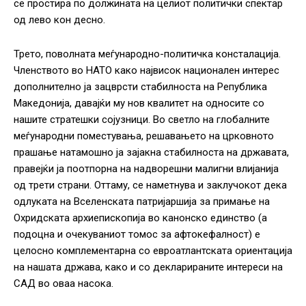
се простира по должината на целиот политички спектар
од лево кон десно.
Трето, поволната меѓународно-политичка консталација.
Членството во НАТО како највисок национален интерес
дополнително ја зацврсти стабилноста на Република
Македонија, давајќи му нов квалитет на односите со
нашите стратешки сојузници. Во светло на глобалните
меѓународни поместувања, решавањето на црковното
прашање натамошно ја зајакна стабилноста на државата,
правејќи ја поотпорна на надворешни малигни влијанија
од трети страни. Оттаму, се наметнува и заклучокот дека
одлуката на Вселенската патријаршија за примање на
Охридската архиепископија во канонско единство (а
подоцна и очекуваниот томос за афтокефалност) е
целосно комплементарна со евроатлантската ориентација
на нашата држава, како и со декларираните интереси на
САД во оваа насока.