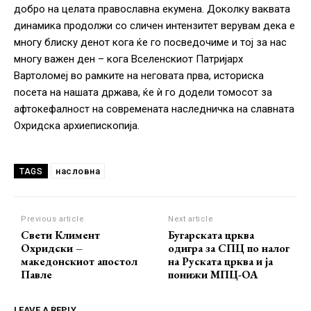
добро на целата православна екумена. Доколку ваквата
динамика продолжи со сличен интензитет верувам дека е
многу блиску денот кога ќе го посведочиме и тој за нас
многу важен ден – кога Вселенскиот Патријарх
Вартоломеј во рамките на неговата прва, историска
посета на нашата држава, ќе ѝ го додели томосот за
афтокефалност на современата наследничка на славната
Охридска архиепископија.
насловна
TAGS
Previous article
Next article
Свети Климент
Бугарската црква
Охридски –
одигра за СПЦ по налог
македонскиот апостол
на Руската црква и ја
Павле
понижи МПЦ-ОА
LEAVE A REPLY