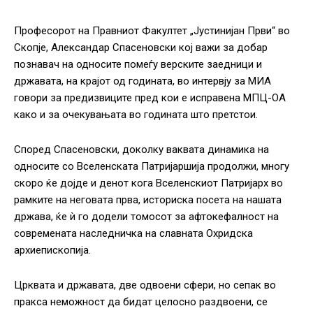
Професорот на Правниот Факултет „Јустинијан Први“ во
Скопје, Александар Спасеновски кој важи за добар
познавач на односите помеѓу верските заедници и
државата, на крајот од годината, во интервју за МИА
говори за предизвиците пред кои е исправена МПЦ-ОА
како и за очекувањата во годината што претстои.
Според Спасеновски, доколку ваквата динамика на
односите со Вселенската Патријаршија продолжи, многу
скоро ќе дојде и денот кога Вселенскиот Патријарх во
рамките на неговата прва, историска посета на нашата
држава, ќе ѝ го додели томосот за афтокефалност на
современата наследничка на славната Охридска
архиепископија.
Црквата и државата, две одвоени сфери, но сепак во
пракса неможност да бидат целосно раздвоени, се