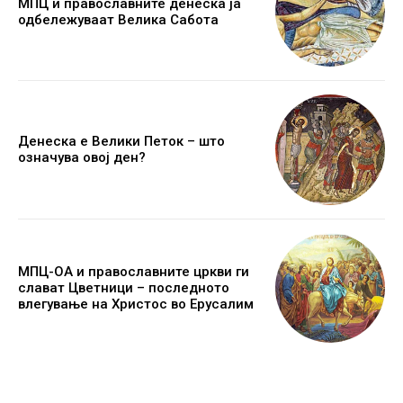
МПЦ и православните денеска ја
одбележуваат Велика Сабота
Денеска е Велики Петок – што
означува овој ден?
МПЦ-ОА и православните цркви ги
слават Цветници – последното
влегување на Христос во Ерусалим