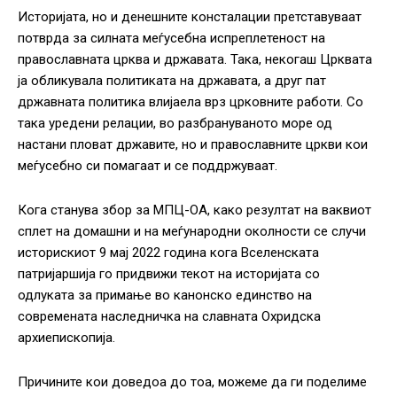
Историјата, но и денешните консталации претставуваат
потврда за силната меѓусебна испреплетеност на
православната црква и државата. Така, некогаш Црквата
ја обликувала политиката на државата, а друг пат
државната политика влијаела врз црковните работи. Со
така уредени релации, во разбрануваното море од
настани пловат државите, но и православните цркви кои
меѓусебно си помагаат и се поддржуваат.
Кога станува збор за МПЦ-ОА, како резултат на ваквиот
сплет на домашни и на меѓународни околности се случи
историскиот 9 мај 2022 година кога Вселенската
патријаршија го придвижи текот на историјата со
одлуката за примање во канонско единство на
современата наследничка на славната Охридска
архиепископија.
Причините кои доведоа до тоа, можеме да ги поделиме