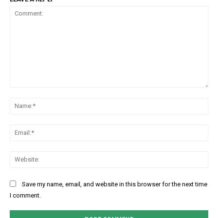
Comment:
Na
Ema
Web
Save my name, email, and website in this browser for the next time
I comment.