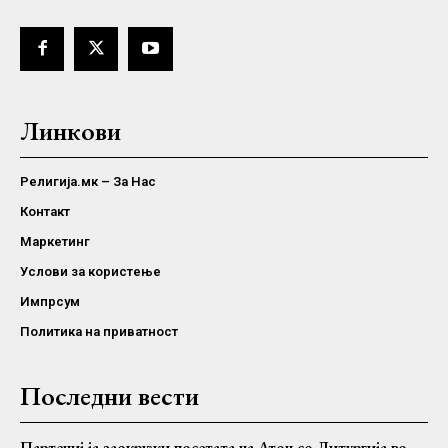
Линкови
Религија.мк – За Нас
Контакт
Маркетинг
Услови за користење
Импрсум
Политика на приватност
Последни вести
Партениј ја заокружи посетата на Атон со Литургија во