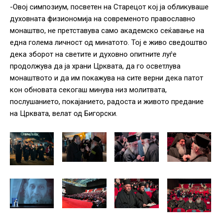
-Овој симпозиум, посветен на Старецот кој ја обликуваше
духовната физиономија на современото православно
монаштво, не претставува само академско сеќавање на
една голема личност од минатото. Тој е живо сведоштво
дека зборот на светите и духовно опитните луѓе
продолжува да ја храни Црквата, да го осветлува
монаштвото и да им покажува на сите верни дека патот
кон обновата секогаш минува низ молитвата,
послушанието, покајанието, радоста и живото предание
на Црквата, велат од Бигорски.