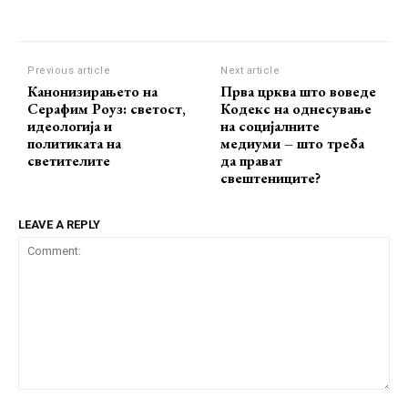
Previous article
Next article
Канонизирањето на
Прва црква што воведе
Серафим Роуз: светост,
Кодекс на однесување
идеологија и
на социјалните
политиката на
медиуми – што треба
светителите
да прават
свештениците?
LEAVE A REPLY
Comment: