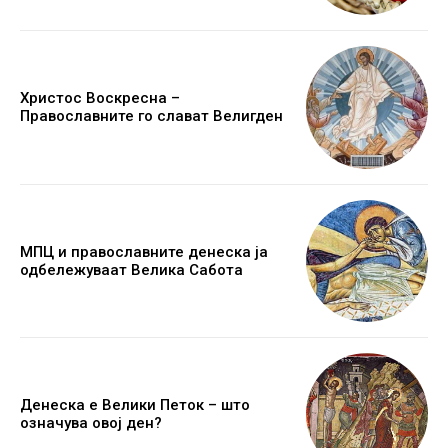
Христос Воскресна –
Православните го слават Велигден
МПЦ и православните денеска ја
одбележуваат Велика Сабота
Денеска е Велики Петок – што
означува овој ден?