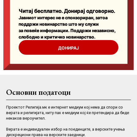
Основни податоци
Проектот Религија.мк е интернет медиум кој нема да спори со
верата и религијата, ниту пак е медиум кој ќе претендира да биде
некаков вероучител.
Верaта е индивидуален избор на поединците, а верските учења
дискрециони права на верските заедници.