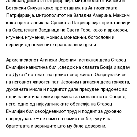
Александриската Патријаршија, митрополитот Билски и
Ботриски Силуан како претставник на Антиохиската
Патријаршија, митрополитот на Западна Америка. Максим
како претставник на Српската Патријаршија, претставници
на Свештената Заедница на Света Гора, како и архиереи,
игумени, игумении, монаси, монахињи, богослови и
верници од помесните православни цркви.
Архиепископот Атински Јероним истакнал дека Старец
Емилијан навистина бил „сведок на славата Божја и водач
во Духот“ во текот на целиот свој живот. Осврнувајќи се
на неговиот животен пат, Јероним нагласил дека грижата,
духовната мисла и подвигот дале пресуден придонес во
едни навистина тешки времиња за монаштвото. Според
него, едно од најсуштинските обележја на Старец
Емилијан бил секојдневниот труд и подвиг за духовно
напредување – не само на самиот себе, туку и на
братствата и верниците што му биле доверени.