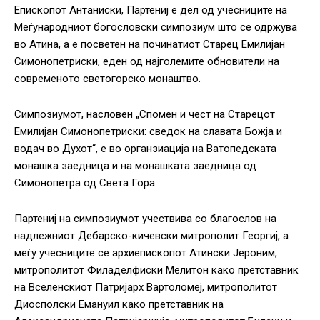
Епископот Антаниски, Партениј е дел од учесниците на
Меѓународниот богословски симпозиум што се одржува
во Атина, а е посветен на починатиот Старец Емилијан
Симонопетриски, еден од најголемите обновители на
современото светогорско монаштво.
Симпозиумот, насловен „Спомен и чест на Старецот
Емилијан Симонопетриски: сведок на славата Божја и
водач во Духот“, е во органзиација на Ватопедската
монашка заедница и на монашката заедница од
Симонопетра од Света Гора.
Партениј на симпозиумот учествива со благослов на
надлежниот Дебарско-кичевски митрополит Георгиј, а
меѓу учесниците се архиепископот Атински Јероним,
митрополитот Филаделфиски Мелитон како претставник
на Вселенскиот Патријарх Вартоломеј, митрополитот
Диосполски Емануил како претставник на