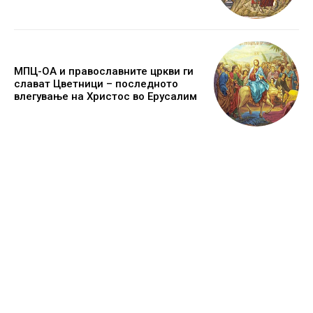
МПЦ-ОА и православните цркви ги
слават Цветници – последното
влегување на Христос во Ерусалим