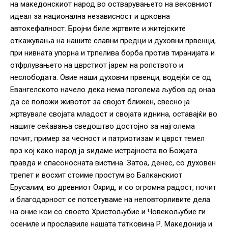
на македонскиот народ во остварувањето на вековниот
идеал за национална независност и црковна
автокефалност. Бројни биле жртвите и житејските
откажувања на нашите славни предци и духовни првенци,
при нивната упорна и трпелива борба против тиранијата и
отфрлувањето на цврстиот јарем на ропството и
неслободата. Овие наши духовни првенци, водејќи се од
Евангелското начело дека нема поголема љубов од онаа
да се положи животот за својот ближен, свесно ја
жртвувале својата младост и својата иднина, оставајќи во
нашите сеќавања сведоштво достојно за најголема
почит, пример за чесност и патриотизам и цврст темел
врз кој како народ ја ѕидаме истрајноста во Божјата
правда и спасоносната вистина. Затоа, денес, со духовен
трепет и восхит стоиме простум во Балканскиот
Ерусалим, во древниот Охрид, и со огромна радост, почит
и благодарност се потсетуваме на неповторливите дела
на оние кои со своето Христољубие и Човекољубие ги
осениле и прославиле нашата татковина Р. Македонија и