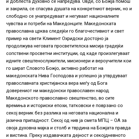
и доблеста духовно се напредува. Овде, со Божја помош
и закрила, се спасува душата на конкретниот верник, но и
слободно се унапредуваат и негуваат националните
чувства и потреби на Македонците. Македонската
православна црква следејќи го благочестивиот и свет
пример на свети Климент Охридски достојно ја
продолжува неговата просветителска мисија градејќи
сопствени просветни институции, од каде произлегуваат
идните свештенослужители, мисионери и вероучители кои
го шират Словото Божјо, активно работат на
македонската Нива Господова и успешно ја утврдуваат
православната христијанска вера меѓу од Бога
доверениот ни македонски православен народ.
Македонското православно свештенство, во сите
времиња и историски епохи, татковски е поврзано со
секој верник без разлика на неговата национална и
јазична припадност. Секој од нив ја смета МПЦ – ОА за
своја духовна мајка и столб и тврдина на Божјата правда
и вистина. Преку издавачката дејност и секојдневното