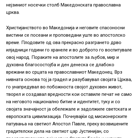
нејзиниот носечки столб Македонската православна
црква.
Христијанството во Македонија и неговите спасоносни
вистини се посеани и проповедани уште во апостолско
време. Плодовите од ова прекрасно разгрането дрво
илјадници години го хранеле и во доброто го воспитувале
овој народ. Пораките на апостолите за љубов, мир и
духовна благосостојба и ден денеска се длабоко
врежани во срцата на православниот Македонец. Врз
нивната основа тој ја градел и разубавувал својата Црква,
го унапредувал во побожноста својот духовен живот,
творел и создавал вредности кои оставиле печат не само
на неговото национално битие и идентитет, туку и со
својата значајност ја обележале и задолжиле светската и
европската цивилизација. Почнувајќи од мисионерските
патувања на светиот Апостол Павле, преку возвишените
градителски дела на светиот цар Јустинијан, со