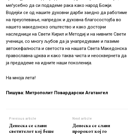
меѓусебно да си подадеме рака како народ Божји.
Водејќи се од нашите духовни дарби заедно да работиме
на преуспевање, напредок и духовна благосостојба во
нашето македонско општество и како достојни
наследници на Свети Кирил и Методиј и на нивните Свети
ученици, со многу љубов да ја унапредуваме и пазиме
автокефалноста и светоста на нашата Света Македонска
православна црква и како таква чиста и неосквернета да
ја предадеме на идните наши поколенија.
На мноја лета!
Пишува: Митрополит Повардарски Агатангел
Previous article
Next article
Денеска се слави
Денеска се слави
светителот кој беше
пророкот кој го