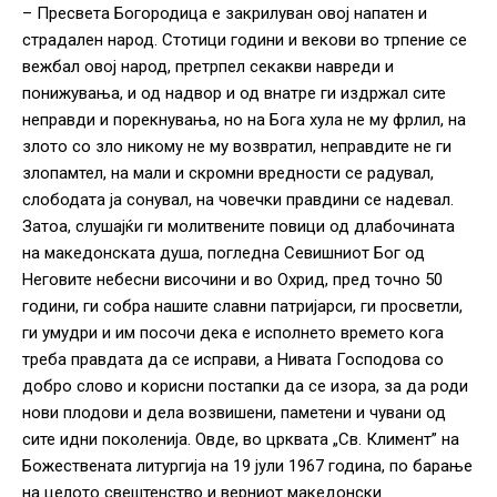
– Пресвета Богородица е закрилуван овој напатен и
страдален народ. Стотици години и векови во трпение се
вежбал овој народ, претрпел секакви навреди и
понижувања, и од надвор и од внатре ги издржал сите
неправди и порекнувања, но на Бога хула не му фрлил, на
злото со зло никому не му возвратил, неправдите не ги
злопамтел, на мали и скромни вредности се радувал,
слободата ја сонувал, на човечки правдини се надевал.
Затоа, слушајќи ги молитвените повици од длабочината
на македонската душа, погледна Севишниот Бог од
Неговите небесни височини и во Охрид, пред точно 50
години, ги собра нашите славни патријарси, ги просветли,
ги умудри и им посочи дека е исполнето времето кога
треба правдата да се исправи, а Нивата Господова со
добро слово и корисни постапки да се изора, за да роди
нови плодови и дела возвишени, паметени и чувани од
сите идни поколенија. Овде, во црквата „Св. Климент” на
Божествената литургија на 19 јули 1967 година, по барање
на целото свештенство и верниот македонски