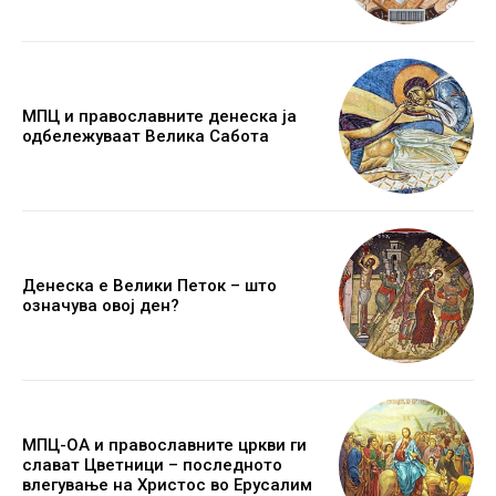
МПЦ и православните денеска ја
одбележуваат Велика Сабота
Денеска е Велики Петок – што
означува овој ден?
МПЦ-ОА и православните цркви ги
слават Цветници – последното
влегување на Христос во Ерусалим