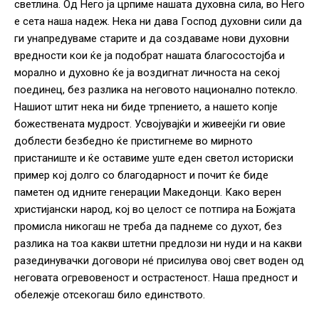
светлина. Од Него ја црпиме нашата духовна сила, во Него
е сета наша надеж. Нека ни дава Господ духовни сили да
ги унапредуваме старите и да создаваме нови духовни
вредности кои ќе ја подобрат нашата благосостојба и
морално и духовно ќе ја воздигнат личноста на секој
поединец, без разлика на неговото национално потекло.
Нашиот штит нека ни биде трпението, а нашето копје
божествената мудрост. Усвојувајќи и живеејќи ги овие
доблести безбедно ќе пристигнеме во мирното
пристаниште и ќе оставиме уште еден светол историски
пример кој долго со благодарност и почит ќе биде
паметен од идните генерации Македонци. Како верен
христијански народ, кој во целост се потпира на Божјата
промисла никогаш не треба да паднеме со духот, без
разлика на тоа какви штетни предлози ни нуди и на какви
разединувачки договори нé присилува овој свет воден од
неговата огревовеност и острастеност. Наша предност и
обележје отсекогаш било единството.