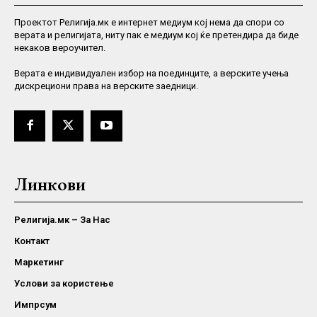
Проектот Религија.мк е интернет медиум кој нема да спори со
верата и религијата, ниту пак е медиум кој ќе претендира да биде
некаков вероучител.
Верaта е индивидуален избор на поединците, а верските учења
дискрециони права на верските заедници.
Линкови
Религија.мк – За Нас
Контакт
Маркетинг
Услови за користење
Импрсум