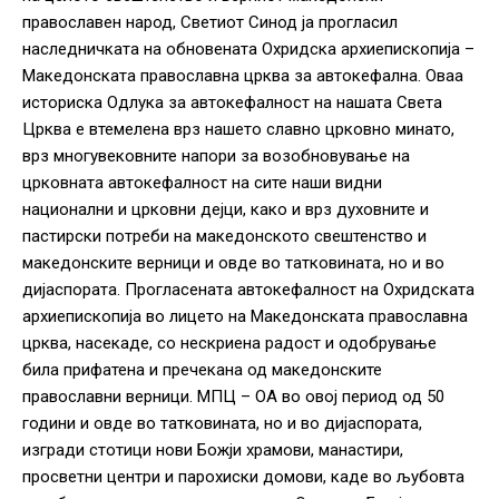
православен народ, Светиот Синод ја прогласил
наследничката на обновената Охридска архиепископија –
Македонската православна црква за автокефална. Оваа
историска Одлука за автокефалност на нашата Света
Црква е втемелена врз нашето славно црковно минато,
врз многувековните напори за возобновување на
црковната автокефалност на сите наши видни
национални и црковни дејци, како и врз духовните и
пастирски потреби на македонското свештенство и
македонските верници и овде во татковината, но и во
дијаспората. Прогласената автокефалност на Охридската
архиепископија во лицето на Македонската православна
црква, насекаде, со нескриена радост и одобрување
била прифатена и пречекана од македонските
православни верници. МПЦ – ОА во овој период од 50
години и овде во татковината, но и во дијаспората,
изгради стотици нови Божји храмови, манастири,
просветни центри и парохиски домови, каде во љубовта