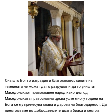
Она што Бог го изградил и благословил, силите на
темнината не можат да го разрушат и да го уништат.
Македонскиот православен народ како дел од
Македонската православна црква уште многу години на
Бога ќе му принесува слава и дарови на благодарност. Да
престојуваме во добродетелите драги браќа и сестри,