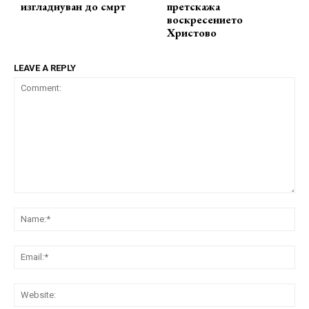
изгладнуван до смрт
претскажа
воскресението
Христово
LEAVE A REPLY
Comment:
Na
Ema
Web