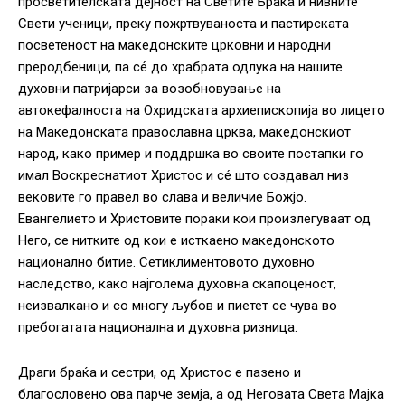
просветителската дејност на Светите Браќа и нивните
Свети ученици, преку пожртвуваноста и пастирската
посветеност на македонските црковни и народни
преродбеници, па сé до храбрата одлука на нашите
духовни патријарси за возобновување на
автокефалноста на Охридската архиепископија во лицето
на Македонската православна црква, македонскиот
народ, како пример и поддршка во своите постапки го
имал Воскреснатиот Христос и сé што создавал низ
вековите го правел во слава и величие Божјо.
Евангелието и Христовите пораки кои произлегуваат од
Него, се нитките од кои е исткаено македонското
национално битие. Сетиклиментовото духовно
наследство, како најголема духовна скапоценост,
неизвалкано и со многу љубов и пиетет се чува во
пребогатата национална и духовна ризница.
Драги браќа и сестри, од Христос е пазено и
благословено ова парче земја, а од Неговата Света Мајка