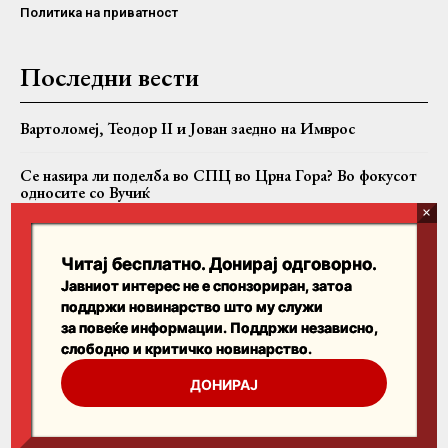
Политика на приватност
Последни вести
Вартоломеј, Теодор II и Јован заедно на Имврос
Се наѕира ли поделба во СПЦ во Црна Гора? Во фокусот
односите со Вучиќ
Крушево во чест на свети Климент: Моштите на патронот
во свечена литија
Читај бесплатно. Донирај одговорно.
Јавниот интерес не е спонзориран, затоа
поддржи новинарство што му служи
Пребарајте
за повеќе информации. Поддржи независно,
слободно и критичко новинарство.
Search
ДОНИРАЈ