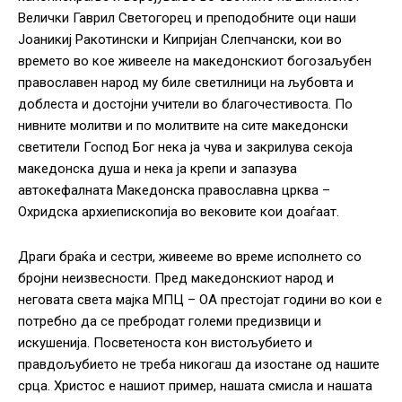
Велички Гаврил Светогорец и преподобните оци наши
Јоаникиј Ракотински и Кипријан Слепчански, кои во
времето во кое живееле на македонскиот богозаљубен
православен народ му биле светилници на љубовта и
доблеста и достојни учители во благочестивоста. По
нивните молитви и по молитвите на сите македонски
светители Господ Бог нека ја чува и закрилува секоја
македонска душа и нека ја крепи и запазува
автокефалната Македонска православна црква –
Охридска архиепископија во вековите кои доаѓаат.
Драги браќа и сестри, живееме во време исполнето со
бројни неизвесности. Пред македонскиот народ и
неговата света мајка МПЦ – ОА престојат години во кои е
потребно да се пребродат големи предизвици и
искушенија. Посветеноста кон вистољубието и
правдољубието не треба никогаш да изостане од нашите
срца. Христос е нашиот пример, нашата смисла и нашата