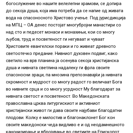
богослужение во нашите велелепни храмови, се допира
до секоја душа, која има потреба да се напие од живата
вода на спасоносното Христово учење. Под јурисдикција
на МПЦ – ОА денес постојат многубројни манастири со
над сто и педесет монаси и монахињи, кои со многу
љубов, труд и посветеност ги негуваат и чуваат
Христовите евангелски пораки и го живеат древното
светоотечко предание. Нивниот духовен подвиг, како
светило на врв планина ја осенува секоја христијанска
душа и нивната светлина надалеку ги фрла своите
спасоносни зраци, па мнозина препознавајќи ја нивната
скромност и мудрост со многу радост го величаат Бога
во нивните срца и со многу усрдност Му благодарат за
нивната светост и посветеност. Во Македонската
православна црква литургискиот и активниот
христијански живот ги дава своите најубави благодатни
плодови. Колку е милостив и благонаклонет Бог кон
своите македонски чеда видливо е и од неодамнешното
канонизирање и вбројување во светиите на Епископот