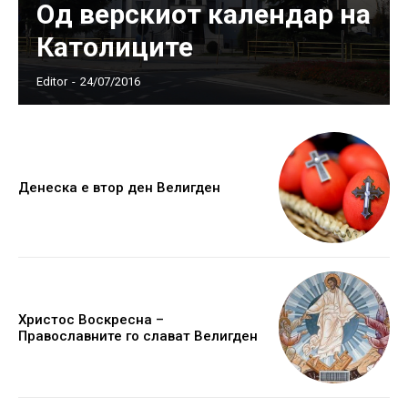
Од верскиот календар на
Католиците
Editor
-
24/07/2016
Денеска е втор ден Велигден
Христос Воскресна –
Православните го слават Велигден