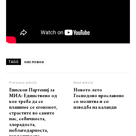
насловна
TAGS
Previous article
Next article
Епископ Партениј за
Новото лето
МИА: Eдинствено од
Господово прославено
кое треба да се
со молитва и со
плашиме се егоизмот,
изведба на каланди
страстите во самите
нас, себичноста,
злорадоста,
неблагодарноста,
горделивоста