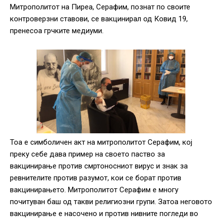
Митрополитот на Пиреа, Серафим, познат по своите
контроверзни ставови, се вакцинирал од Ковид 19,
пренесоа грчките медиуми.
Тоа е симболичен акт на митрополитот Серафим, кој
преку себе дава пример на своето паство за
вакцинирање против смртоносниот вирус и знак за
ревнителите против разумот, кои се борат против
вакцинирањето. Митрополитот Серафим е многу
почитуван баш од такви религиозни групи. Затоа неговото
вакцинирање е насочено и против нивните погледи во