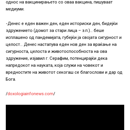
однос на вакцинирањето со оваа вакцина, пишуваат
медиуми.
-Денес е еден важен ден, еден историски ден, бидејќи
здружението (домот за стари лица – з.п.)… беше
исплашено од пандемијата, губејќи ја својата сигурност и
целост… Денес настапува еден нов ден за враќање на
сигурноста, целоста и животоспособноста на ова
здружение, изјавил г. Серафим, потенцирајќи дека
напредокот на науката, која служи на човекот и
вредностите на животот секогаш се благослови и дар од
Бога.
/
doxologiainfonews.com
/