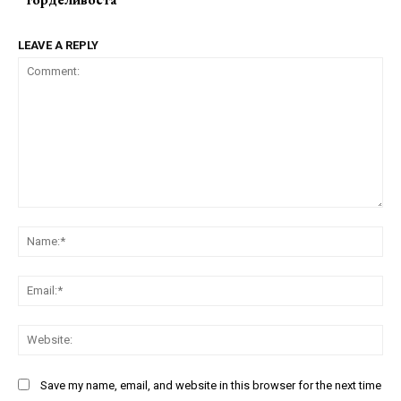
LEAVE A REPLY
Comment:
Na
Ema
Web
Save my name, email, and website in this browser for the next time