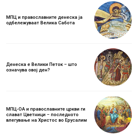
МПЦ и православните денеска ја
одбележуваат Велика Сабота
Денеска е Велики Петок – што
означува овој ден?
МПЦ-ОА и православните цркви ги
слават Цветници – последното
влегување на Христос во Ерусалим