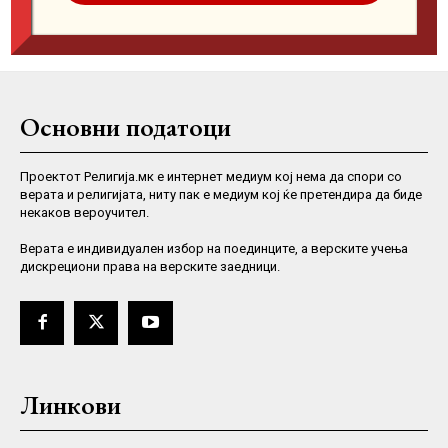
Основни податоци
Проектот Религија.мк е интернет медиум кој нема да спори со
верата и религијата, ниту пак е медиум кој ќе претендира да биде
некаков вероучител.
Верaта е индивидуален избор на поединците, а верските учења
дискрециони права на верските заедници.
Линкови