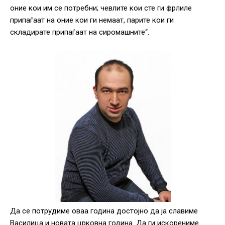
оние кои им се потребни; чевлите кои сте ги фрлиле
припаѓаат на оние кои ги немаат, парите кои ги
складирате припаѓаат на сиромашните“.
Да се потрудиме оваа година достојно да ја славиме
Василица и новата црковна година. Да ги искорениме