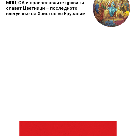
МПЦ-ОА и православните цркви ги
слават Цветници – последното
влегување на Христос во Ерусалим