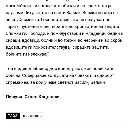
маскенбалите и паганските обичаи и со срцето да ја
слушаме Литургијата на свети Василиј Велики во која се
вели: „Спомни ги, Господи, оние што се најдуваат во
горите, пустињите, пештерите и во пропастите на земјата.
Спомни ги, Господи, и помилуј старци и младенци, бедни и
сираци, вдовици, болни и во грижи, во несреќи и во скрби,
вдовиците ги покровителствувај, сираците заштити,
болните ги излекувај“.
Тоа е еден длабок однос кон другиот, кон човечките
обичаи. Созерцание во душата на човекот, и односот
спрема неа, за кои учеше светиот Василиј Велики.
Пишува: Огнен Коцевски
насловна
TAGS