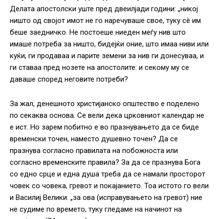
Делата апостолски уште пред двеилјади години: „никој
ништо од својот имот не го наречуваше свое, туку сè им
беше заедничко. Не постоеше ниеден меѓу нив што
имаше потреба за ништо, бидејќи оние, што имаа ниви или
куќи, ги продаваа и парите земени за нив ги донесуваа, и
ги ставаа пред нозете на апостолите: и секому му се
даваше според неговите потреби?
За жал, денешното христијанско општество е поделено
по секаква основа. Се вели дека црковниот календар не
е ист. Но зарем побитно е во празнувањето да се биде
временски точен, наместо душевно точен? Да се
празнува согласно правилата на побожноста или
согласно временските правила? За да се празнува Бога
со едно срце и една душа треба да се намали просторот
човек со човека, гревот и покајанието. Тоа истото го вели
и Василиј Велики: „за ова (исправувањето на гревот) ние
не судиме по времето, туку гледаме на начинот на