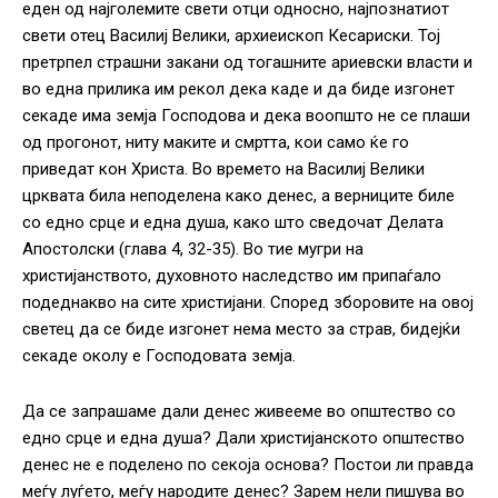
еден од најголемите свети отци односно, најпознатиот
свети отец Василиј Велики, архиеископ Кесариски. Тој
претрпел страшни закани од тогашните ариевски власти и
во една прилика им рекол дека каде и да биде изгонет
секаде има земја Господова и дека воопшто не се плаши
од прогонот, ниту маките и смртта, кои само ќе го
приведат кон Христа. Во времето на Василиј Велики
црквата била неподелена како денес, а верниците биле
со едно срце и една душа, како што сведочат Делата
Апостолски (глава 4, 32-35). Во тие мугри на
христијанството, духовното наследство им припаѓало
подеднакво на сите христијани. Според зборовите на овој
светец да се биде изгонет нема место за страв, бидејќи
секаде околу е Господовата земја.
Да се запрашаме дали денес живееме во општество со
едно срце и една душа? Дали христијанското општество
денес не е поделено по секоја основа? Постои ли правда
меѓу луѓето, меѓу народите денес? Зарем нели пишува во