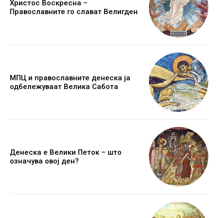
Христос Воскресна –
Православните го слават Велигден
МПЦ и православните денеска ја
одбележуваат Велика Сабота
Денеска е Велики Петок – што
означува овој ден?