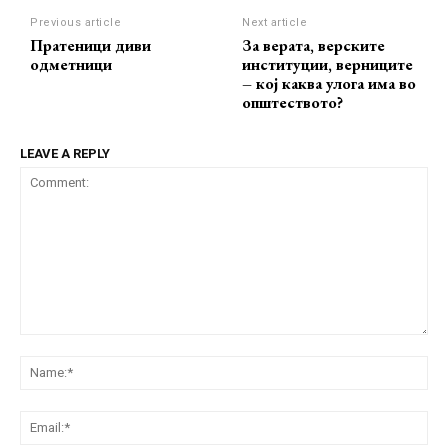
Previous article
Next article
Пратеници диви
За верата, верските
одметници
институции, верниците
– кој каква улога има во
општеството?
LEAVE A REPLY
Comment:
Na
Ema