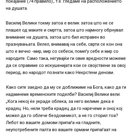
покајание (74 правило)., т.е. гледаме на расположението
на душата.
Василиј Велики токму затоа е велик затоа што не се
плашел од маките и смртта, затоа што најмногу обрнувал
внимание на душата, затоа што бил исправен во
празнувањата. Велел, внимавај на себе, сврти се кон она
што е вечно -мир, мир со себеси, помеѓу себе и мир со
народите. Само така, негувајќи ги овие вредности можеме
да се справиме со искушенијата кои се својствени за овој
период, во народот познати како Некрстени денови.
Како сите заедно да му се доближиме на Бога, како да ги
надминеме временските поделби? Василиј Велики вели:
„Кога некој ќе украде облека, за него велиме дека е
крадец. Но, нели треба крадец да го наречеме и оној кој
можел да го облече бездомникот, а не го сторил тоа?
Лебот во вашите домови припаѓа на гладните,
неупотребените палта во вашите ормани припаѓаат на