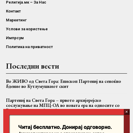
Религија.мк – За Нас
Контакт
Маркетинг
Услови за користење
Импрсум
Политика на приватност
Последни вести
Во ЖИВО од Света Гора: Епископ Партениј на сеноќно
бдение во Кутлумушкиот скит
Партениј на Света Гора – првото архијерејско
сослужување на МПЦ-ОА во новата ера на односите со
Вселенската патријаршија
Вартоломеј, Теодор II и Јован заедно на Имврос
Читај бесплатно. Донирај одговорно.