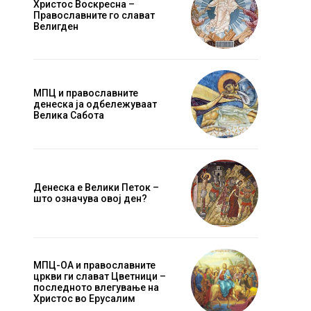
Христос Воскресна –
Православните го слават
Велигден
МПЦ и православните
денеска ја одбележуваат
Велика Сабота
Денеска е Велики Петок –
што означува овој ден?
МПЦ-ОА и православните
цркви ги слават Цветници –
последното влегување на
Христос во Ерусалим