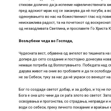
стихови долично да ја испееме највеличествената х
пред адскиот мрак кој се заканува да нè погуби, а 
одекнувањето во нас на божествениот глас кој повик
неискажлива радост, та на почетокот од воскресната
од незаодливата Светлина, и прославете Го Христа К
Возљубени чеда во Господа,
Чудесната вест, објавена од ангелот во тишината на
допира до сето создание и постојано донесува нова
немаше потреба од Воплотувањето. Победата над смрт
дарува живот на оние во гробовите и да ги ослободи
не за Себеси, туку за нас да нè украси со венецот н
Бог го создаде светот добар, и за добро, и тој не 
Бога е она што чини да се раѓа злото во светот. Зато
освојувања и прогонства, со страдања, неправди и не
води со себеси, преку личното покајание и враќање 