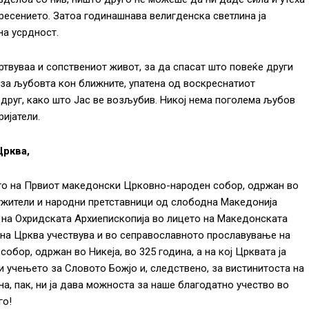
есението. Затоа годинашнава велигденска светлина ја
на усрдност.
жртвуваа и сопствениот живот, за да спасат што повеќе други
 за љубовта кон ближните, упатена од воскреснатиот
 друг, како што Јас ве возљубив. Никој нема поголема љубов
ријатели.
Црква,
то на Првиот македонски Црковно-народен собор, одржан во
служители и народни претставници од слободна Македонија
 на Охридската Архиепископија во лицето на Македонската
на Црква учествува и во сеправославното прославување на
собор, одржан во Никеја, во 325 година, а на кој Црквата ја
зи учењето за Словото Божјо и, следствено, за вистинитоста на
а, пак, ни ја дава можноста за наше благодатно учество во
го!