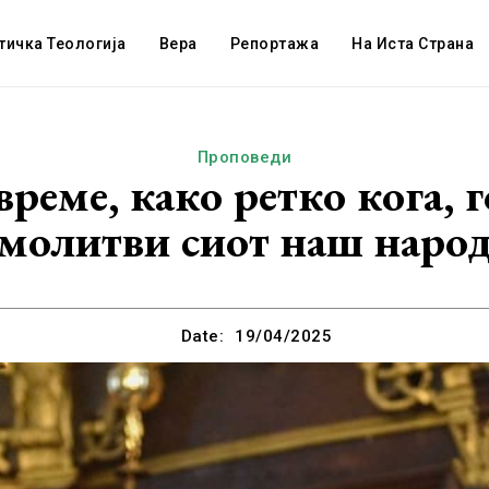
тичка Теологија
Вера
Репортажа
На Иста Страна
Проповеди
време, како ретко кога, г
молитви сиот наш наро
Date:
19/04/2025