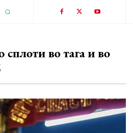
о сплоти во тага и во
д