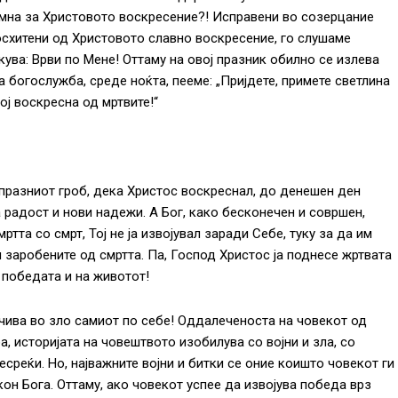
имна за Христовото воскресение?! Исправени во созерцание
восхитени од Христовото славно воскресение, го слушаме
ува: Врви по Мене! Оттаму на овој празник обилно се излева
 богослужба, среде ноќта, пееме: „Пријдете, примете светлина
ој воскресна од мртвите!“
 празниот гроб, дека Христос воскреснал, до денешен ден
 радост и нови надежи. А Бог, како бесконечен и совршен,
та со смрт, Тој не ја извојувал заради Себе, туку за да им
 заробените од смртта. Па, Господ Христос ја поднесе жртвата
а победата и на животот!
почива во зло самиот по себе! Оддалеченоста на човекот од
а, историјата на човештвото изобилува со војни и зла, со
среќи. Но, најважните војни и битки се оние коишто човекот ги
кон Бога. Оттаму, ако човекот успее да извојува победа врз