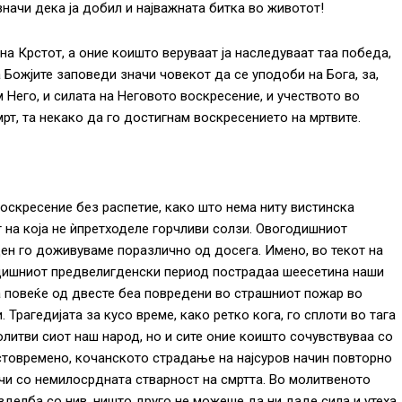
значи дека ја добил и најважната битка во животот!
на Крстот, а оние коишто веруваат ја наследуваат таа победа,
Божјите заповеди значи човекот да се уподоби на Бога, за,
 Него, и силата на Неговото воскресение, и учеството во
рт, та некако да го достигнам воскресението на мртвите.
оскресение без распетие, како што нема ниту вистинска
 на која не ѝпретходеле горчливи солзи. Овогодишниот
ен го доживуваме поразлично од досега. Имено, во текот на
ишниот предвелигденски период пострадаа шеесетина наши
а повеќе од двесте беа повредени во страшниот пожар во
. Трагедијата за кусо време, како ретко кога, го сплоти во тага
олитви сиот наш народ, но и сите оние коишто сочувствуваа со
стовремено, кочанското страдање на најсуров начин повторно
чи со немилосрдната стварност на смртта. Во молитвеното
зделба со нив, ништо друго не можеше да ни даде сила и утеха