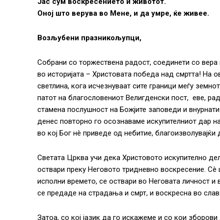
Јас сум воскресението и животот.
Оној што верува во Мене, и да умре, ќе живее.
Возљубени празникољупци,
Собрани со торжествена радост, соединети со вера 
во историјата – Христовата победа над смртта! На о
светлина, кога исчезнуваат сите граници меѓу земно
патот на благословениот Велигденски пост, еве, ра
стамена послушност на Божјите заповеди и внурнати
денес повторно го осознаваме искупителниот дар на
во кој Бог нè приведе од небитие, благоизволувајќи
Светата Црква учи дека Христовото искупително дел
оствари преку Неговото тридневно воскресение. Сè 
исполни времето, се оствари во Неговата личност и 
се предаде на страдања и смрт, и воскресна во слав
Затоа, со кој јазик да го искажеме и со кои зборов