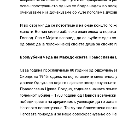
освен простувањето од нив со бодра надеж во воскр
очекувавме и ја дочекуваме со уште поголема духов
И во овој миг да се потсетиме и на оние коишто го 
животи. Во нив силно заблеска евангелската порака
Господ: Ова е Мојата заповед: да се љубите еден со
од оваа: да ја положи некој својата душа за своите п
Возљубени чеда на Македонската Православна 
Оваа година прославуваме 80 години од одржување
Скопје, во 1945 година, на кој тогашните свештено
донеле Одлука со која го најавиле воскреснувањето
Православна Црква. Воедно, годинава нашата помес
големиот јубилеј – 1700 години од Првиот вселенски 
победи ереста на аријанизмот, успевајќи да го запа
Неговото воплотување. Токму таа божествена вистин
Неговата природа и за наше совоскреснување со Не