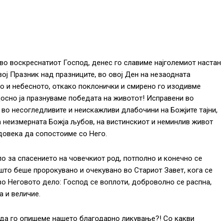
во воскреснатиот Господ, денес го славиме најголемиот настан
вој Празник над празниците, во овој Ден на незаодната
то и небесното, откако поклонички и смирено го изодивме
досно ја празнуваме победата на животот! Исправени во
 во несогледливите и неискажливи длабочини на Божјите тајни,
 неизмерната Божја љубов, на вистинскиот и неминлив живот
 довека да сопостоиме со Него.
о за спасението на човечкиот род, потполно и конечно се
што беше пророкувано и очекувано во Стариот Завет, кога се
во Неговото дело: Господ се воплоти, доброволно се распна,
а и величие.
и да го опишеме нашето благодарно ликување?! Со какви