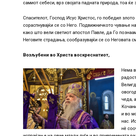
самиот себеси, врз својата падната природа, тоа ќе 
Спасителот, Господ Исус Христос, го победил злото 
сораспнувајќи се со Него. Подвижничкото чување на 
како што вели светиот апостол Павле, да Го познаам
Неговите страдања, сообразувајќи се со Неговата см
Возљубени во Христа воскреснатиот,
Нема в
радост
Велигд
овогод
чеда, 
Кочани
и во м
нас. И
нè соо
испраќање на овие млади луѓе и во привремената ра