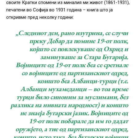
своите Кратки спомени из миналия ми живот (1861­-1931),
печатени во Софија во 1931 година – книга што ја
откривме пред неколку години:
„Следниот ден, рано изутрина, се случи
преку Дебар да помине 19-от полк,
којшто се повлекуваше од Охрид и
заминуваше за Стара Бугарија.
Војниците од 19-от полк беа се сретнале
со војниците од партизанскиот одред,
коишто беа Албанци-турци (т.е.
Албанци мухамеданци – во тоа време
турци било синоним за муслимани, без
разлика на нивната народност) и коишто
не знаеја бугарски јазик. Војниците од
19-от полк побарале да им го дадат
оружјето, а тие од партизанскиот одред,
коишто, исто така, беа бугарски војници