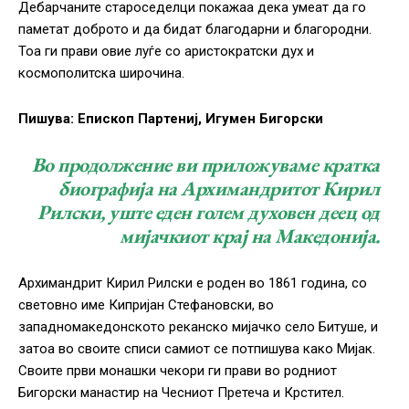
Дебарчаните староседелци покажаа дека умеат да го
паметат доброто и да бидат благодарни и благородни.
Тоа ги прави овие луѓе со аристократски дух и
космополитска широчина.
Пишува: Епископ Партениј, Игумен Бигорски
Во продолжение ви приложуваме кратка
биографија на Архимандритот Кирил
Рилски, уште еден голем духовен деец од
мијачкиот крај на Македонија.
Архимандрит Кирил Рилски е роден во 1861 година, со
световно име Кипријан Стефановски, во
западномакедонското реканско мијачко село Битуше, и
затоа во своите списи самиот се потпишува како Мијак.
Своите први монашки чекори ги прави во родниот
Бигорски манастир на Чесниот Претеча и Крстител.