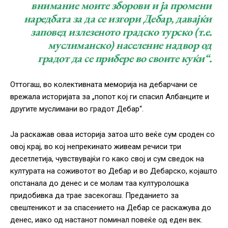
внимание моите зборови и ја промени
наредбата за да се изгори Дебар, давајќи
заповед излезеното градско турско (т.е.
муслиманско) население надвор од
градот да се прибере во своите куќи“.
Оттогаш, во колективната меморија на дебарчани се
врежала историјата за „попот кој ги спасил Албанците и
другите муслимани во градот Дебар“.
Ја раскажав оваа историја затоа што веќе сум сроден со
овој крај, во кој непрекинато живеам речиси три
десетлетија, чувствувајќи го како свој и сум сведок на
културата на соживотот во Дебар и во Дебарско, којашто
опстанала до денес и се молам таа културолошка
придобивка да трае засекогаш. Преданието за
свештеникот и за спасението на Дебар се раскажува до
денес, иако од настанот поминал повеќе од еден век.