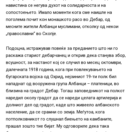
навистина се негува духот на солидарноста и на
сопостоењето. Имало моменти кога сме наишле на
поголема почит кон монашкото расо во Дебар, од
месните жители Албанци муслимани, отколку од некои
„православни“ во Скопје.
Подоцна, истражував повеќе за преданието што ни го
раскажа стариот дебарчанец и открив дека станува збор,
всушност, за настанот кој се случил во месец октомври,
далечната 1918 година, кога при повлекувањето на
бугарската војска од Охрид, нејзиниот 19-ти полк бил
нападнат од вооружена група Албанци – платеници, во
близина на градот Дебар. Тогаш заповедникот на полкот
наредил околу градот да се нареди целата артилерија и
долниот дел од градот, каде што живеело албанското
население, да се срамни со земја. Меѓутоа, кога
потполковникот го слушнал биењето на камбаните,
прашал зошто тие бијат. Му одговориле дека така