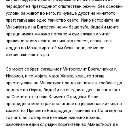
периодот на претходниот општествен режим, без основни
услови за живот во него, го чуваше духот на минатото –
претставуваше едно таинство свето. Иако историјата на
Мијачијата и на Бигорски не ми беше туѓа, бидејќи моите
предци имаат мијачко потекло и сум слушал и читал
прилично многу нешта за нивната повест, сепак, кога
дојдов во Манастирот сè ми беше ново, сè ми се
откриваше како тајна.
Со мојот собрат, сегашниот Митрополит Брегалнички г.
Иларион, и со мојата мајка Живка, којашто тогаш
престојуваше во Манастирот за да ни помага, требаше да
појдеме во Охрид, бидејќи за следниот ден, на споменот
на Светиот отец наш Климент Охридски, беше
предвидено моето ракополагање во јеромонашки чин, во
храмот на Пресвета Богородица Перивлепта. Со оглед на
тоа што во тоа време немавме никакво возило,
замоливме едни случајни посетители во Манастирот да