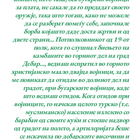
за плата, не сакале да го предадат своето
оружје, така што тогаш, како не можеле
да се разберат помеѓу себе, започнале
борба којашто даде доста жртви и од
двете страни… Потполковникот од 19-от
полк, кога го слушнал биењето на
камбаните во горниот дел на град
Дебар…, веднаш испратил во горното
христијанско маало двајца војници, за да
ме повикаат да отидам во долниот дел на
градот, при бугарските војници, каде
што веднаш отидов. Кога отидов при
војниците, го начекав целото турско (т.е.
муслиманско) население излезено со
барабан од своите куќи и стоеше надвор
од градот на полето, а артилеријата беше
се искачила по дебарските височини и