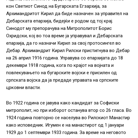
кон Светиот Синод на Бугарската Егзархија, за
Архимандритот Кирил да биде назначен за управител на
Дебарската епархија, бидејќи е родом од тој крај.
Синодот му препорачува на Митрополитот Борис
Охридски, кој во тоа време ја управувал и Дебарската
епархија, да го назначи Кирил за свој протосингел во
Дебар. Архимандрит Кирил Рилски пристигнува во Дебар
на 26 април 1916 година. Управува со епархијата до 18
декември 1918 година, кога по крајот на војната и
повлекувањето на бугарските војски е присилен од
српската војска да ја предаде управата на српските
црковни власти.
Во 1922 година се јавува како кандидат за Софиски
митрополит, но при изборот останува втор со 26 гласа. Во
1924 година повторно се населува во Рилскиот Манастир
како исповедник. Игумен е на манастирот од 1 јануари
1929 до 1 септември 1933 година. За време на неговото