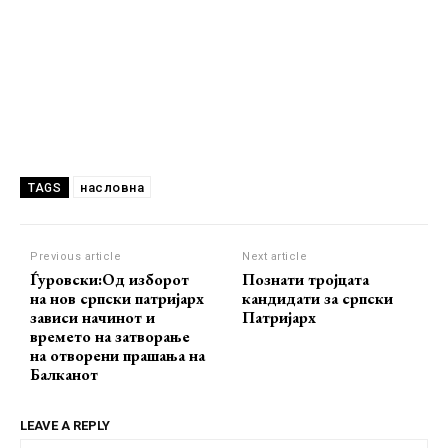
насловна
TAGS
Previous article
Next article
Ѓуровски:Од изборот
Познати тројцата
на нов српски патријарх
кандидати за српски
зависи начинот и
Патријарх
времето на затворање
на отворени прашања на
Балканот
LEAVE A REPLY