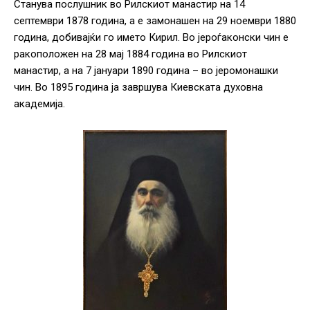
Станува послушник во Рилскиот манастир на 14
септември 1878 година, а е замонашен на 29 ноември 1880
година, добивајќи го името Кирил. Во јероѓаконски чин е
ракоположен на 28 мај 1884 година во Рилскиот
манастир, а на 7 јануари 1890 година – во јеромонашки
чин. Во 1895 година ја завршува Киевската духовна
академија.