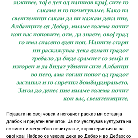
заживее, тој е дел од нашиов крај, сите го
сакаме и го почитуваме. Како на
свештеници сакам да ви кажам дека ние,
Албанците од Дебар, имаме голема почит
кон вас поповите, оти, да знаете, овој град
го има спасено еден поп. Нашите стари
ни раскажуваа дека еднаш градот
требало да биде срамнет со земја и
изгорен и да бидат убиени сите Албанци
во него, ама тогаш попот од градот
застанал и го спречил бомбардирањето.
Затоа до денес ние имаме голема почит
кон вас, свештениците.
Појавата на овој човек и неговиот расказ ми оставија
длабок и пријатен впечаток. Ја почувствував културата на
соживот и меѓусебно почитување, карактеристична за
овој крај. Набрзо се уверив дека во Дебар и во Дебарско