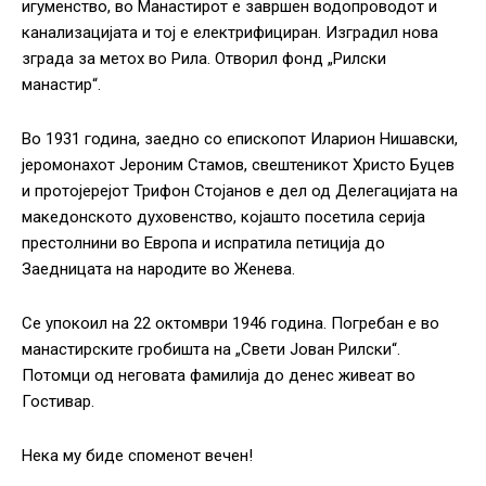
игуменство, во Манастирот е завршен водопроводот и
канализацијата и тој е електрифициран. Изградил нова
зграда за метох во Рила. Отворил фонд „Рилски
манастир“.
Во 1931 година, заедно со епископот Иларион Нишавски,
јеромонахот Јероним Стамов, свештеникот Христо Буцев
и протојерејот Трифон Стојанов е дел од Делегацијата на
македонското духовенство, којашто посетила серија
престолнини во Европа и испратила петиција до
Заедницата на народите во Женева.
Се упокоил на 22 октомври 1946 година. Погребан е во
манастирските гробишта на „Свети Јован Рилски“.
Потомци од неговата фамилија до денес живеат во
Гостивар.
Нека му биде споменот вечен!