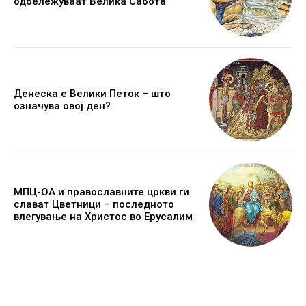
одбележуваат Велика Сабота
Денеска е Велики Петок – што
означува овој ден?
МПЦ-ОА и православните цркви ги
слават Цветници – последното
влегување на Христос во Ерусалим