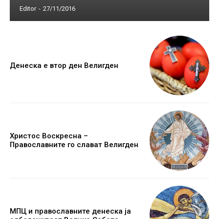
Editor
-
27/11/2016
Денеска е втор ден Велигден
Христос Воскресна –
Православните го слават Велигден
МПЦ и православните денеска ја