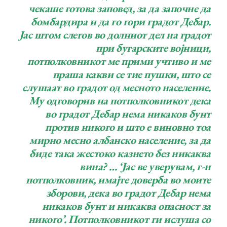
чекаше готова заповед, за да започне да
бомбардира и да го гори градот Дебар.
Јас штом слегов во долниот дел на градот
при бугарските војници,
потполковникот ме прими учтиво и ме
праша какви се тие пушки, што се
слушаат во градот од месното население.
Му одговорив на потполковникот дека
во градот Дебар нема никаков бунт
против никого и што е виновно тоа
мирно месно албанско население, за да
биде така жестоко казнето без никаква
вина? … ‘Јас ве уверувам, г-н
потполковник, имајте доверба во моите
зборови, дека во градот Дебар нема
никаков бунт и никаква опасност за
никого’. Потполковникот ги ислуша со