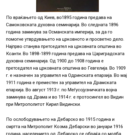
По враќањето од Киев, во1895 година предава на
Самоковската духовна семинарија. Во следната 1896
година заминува за Османската империја, за да го
помогне утврдувањето на црковното и просветно дело.
Најпрво станува претседател на црковната општина во
Ксанти. Во 1898-1899 година предава на Цариградската
духовна семинарија. Од 1900 до 1908 година е
претседател на црковната општина во Гевгелија. Во 1909
г. е назначен за управител на Одринската епархија. Во мај
1911 година е преместен за управител на Драмската
епархија. Во август 1913 г. по Меѓусојузничката војна
заминува од Драма и во 1914 г. е протосингел во Видин
при Митрополитот Кирил Видински.
По ослободувањето на Дебарско во 1915 година и
смртта на Митрополит Козма Дебарски во јануари 1916
година, населението од Дебарско се обраќа со молба