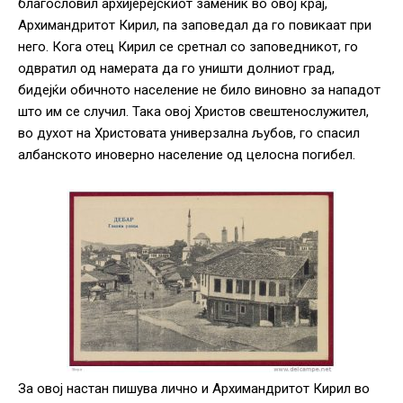
благословил архијерејскиот заменик во овој крај,
Архимандритот Кирил, па заповедал да го повикаат при
него. Кога отец Кирил се сретнал со заповедникот, го
одвратил од намерата да го уништи долниот град,
бидејќи обичното население не било виновно за нападот
што им се случил. Така овој Христов свештенослужител,
во духот на Христовата универзална љубов, го спасил
албанското иноверно население од целосна погибел.
За овој настан пишува лично и Архимандритот Кирил во