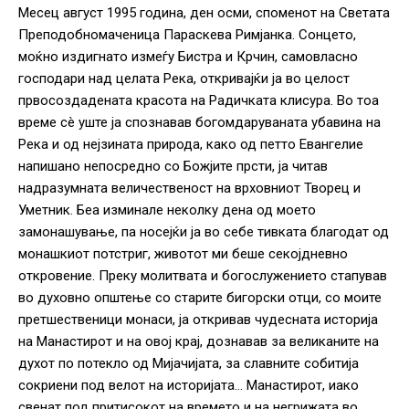
Месец август 1995 година, ден осми, споменот на Светата
Преподобномаченица Параскева Римјанка. Сонцето,
моќно издигнато измеѓу Бистра и Крчин, самовласно
господари над целата Река, откривајќи ја во целост
првосоздадената красота на Радичката клисура. Во тоа
време сè уште ја спознавав богомдаруваната убавина на
Река и од нејзината природа, како од петто Евангелие
напишано непосредно со Божјите прсти, ја читав
надразумната величественост на врховниот Творец и
Уметник. Беа изминале неколку дена од моето
замонашување, па носејќи ја во себе тивката благодат од
монашкиот потстриг, животот ми беше секојдневно
откровение. Преку молитвата и богослужението стапував
во духовно општење со старите бигорски отци, со моите
претшественици монаси, ја откривав чудесната историја
на Манастирот и на овој крај, дознавав за великаните на
духот по потекло од Мијачијата, за славните собитија
сокриени под велот на историјата… Манастирот, иако
свенат под притисокот на времето и на негрижата во