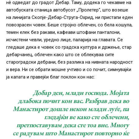
нè одведат до градот Дебар. Таму, додека го чекавме на
автобуската станица автобусот „Пролетер“, што возеше
на линијата Скопје-Дебар-Струга-Охрид, ни пристапи еден
повозрасен човек. Беше стројно облечен, со бела кошула,
темен елек без ракави, кафеави штофани панталони,
исчистени чевли, уредно лице, паларија на главата. Се
гледаше дека е човек со градска култура и држење, стар
дебарчанец, облечен како што се облекуваа сите
староградски дебрани, без разлика на нивната народност
и вера. Ни се обрати мошне учтиво и со почит, симнувајќи
ја капата и правејќи благ поклон кон нас:
Добар ден, млади господа. Мојата
длабока почит кон вас. Разбрав дека во
Манастирот дошле некои млади луѓе, па
гледајќи ве како сте облечени,
претпоставувам дека сте тоа вие. Многу
се радувам што Манастирот повторно ќе