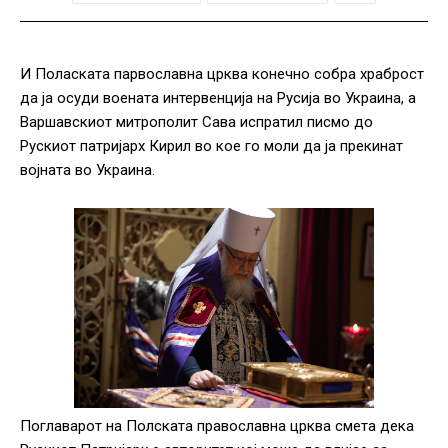
И Поласката парвославна црква конечно собра храброст
да ја осуди воената интервенција на Русија во Украина, а
Варшавскиот митрополит Сава испратил писмо до
Рускиот патријарх Кирил во кое го моли да ја прекинат
војната во Украина.
Поглаварот на Полската православна црква смета дека