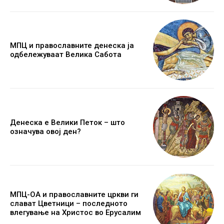
МПЦ и православните денеска ја
одбележуваат Велика Сабота
Денеска е Велики Петок – што
означува овој ден?
МПЦ-ОА и православните цркви ги
слават Цветници – последното
влегување на Христос во Ерусалим