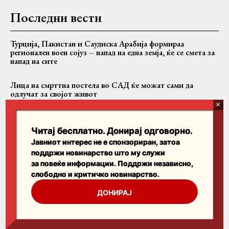
Последни вести
Турција, Пакистан и Саудиска Арабија формираа
регионален воен сојуз – напад на една земја, ќе се смета за
напад на сите
Лица на смрттна постела во САД ќе можат сами да
одлучат за својот живот
Папата Лав XIV во Франција ќе се сретне со жртви на
црковно злоставување
Читај бесплатно. Донирај одговорно.
Јавниот интерес не е спонзориран, затоа
поддржи новинарство што му служи
Пребарајте
за повеќе информации. Поддржи независно,
слободно и критичко новинарство.
Search
ДОНИРАЈ