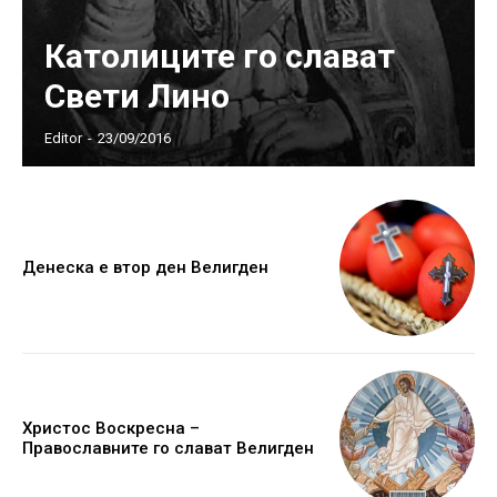
Католиците го слават
Свети Лино
Editor
-
23/09/2016
Денеска е втор ден Велигден
Христос Воскресна –
Православните го слават Велигден