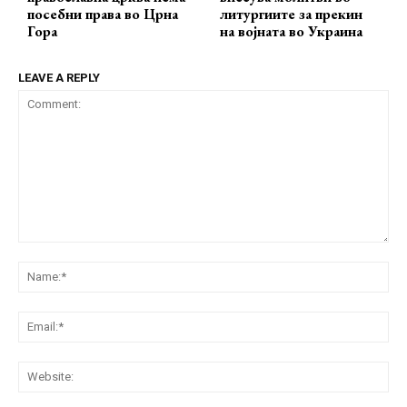
посебни права во Црна
литургиите за прекин
Гора
на војната во Украина
LEAVE A REPLY
Comment:
Na
Ema
Web