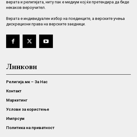
верата и религијата, ниту пак е медиум кој ќе претендира да биде
некаков вероучител.
Верaта е индивидуален избор на поединците, а верските учења
дискрециони права на верските заедници.
Линкови
Религија.мк – За Нас
Контакт
Маркетинг
Услови за користење
Импрсум
Политика на приватност