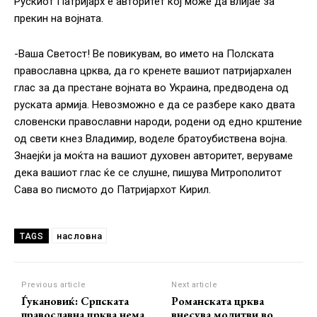
Рускиот Патријарх е авторитет кој може да влијае за
прекин на војната.
-Ваша Светост! Ве повикувам, во името на Полската
православна црква, да го кренете вашиот патријархален
глас за да престане војната во Украина, предводена од
руската армија. Невозможно е да се разбере како двата
словенски православни народи, родени од едно крштение
од свети кнез Владимир, воделе братоубиствена војна.
Знаејќи ја моќта на вашиот духовен авторитет, веруваме
дека вашиот глас ќе се слушне, пишува Митрополитот
Сава во писмото до Патријархот Кирил.
насловна
TAGS
Previous article
Next article
Ѓукановиќ: Српската
Романската црква
православна црква нема
внесува молитви во